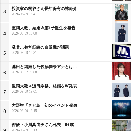
投資家の桐谷さん長年保有の株紹介
3
2026-08-09 18:41
重岡大毅、結婚＆第1子誕生を報告
4
2026-08-09 18:00
猛暑…御堂筋線の自販機が話題
5
2026-08-09 14:31
池田と結婚した佐藤佳奈アナとは…
6
2026-08-07 20:08
重岡大毅＆濵田崇裕、結婚をW発表
7
2026-08-09 18:01
大野智「さと島」初のイベント発表
8
2026-08-09 13:15
俳優・小川真由美さん死去 86歳
9
2026-08-09 19:13