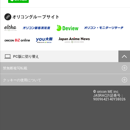
PC版に切り替え
禁無断複写転載
クッキーの使用について
© oricon ME inc.
JASRAC許諾番号：
9009642140Y38026