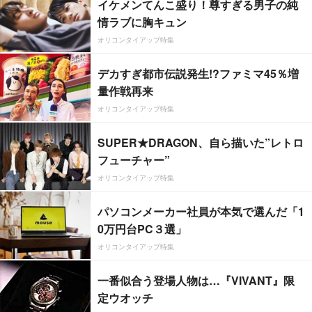
イケメンてんこ盛り！尊すぎる男子の純
情ラブに胸キュン
オリコンタイアップ特集
デカすぎ都市伝説発生!?ファミマ45％増
量作戦再来
オリコンタイアップ特集
SUPER★DRAGON、自ら描いた”レトロ
フューチャー”
オリコンタイアップ特集
パソコンメーカー社員が本気で選んだ「1
0万円台PC３選」
オリコンタイアップ特集
一番似合う登場人物は…『VIVANT』限
定ウオッチ