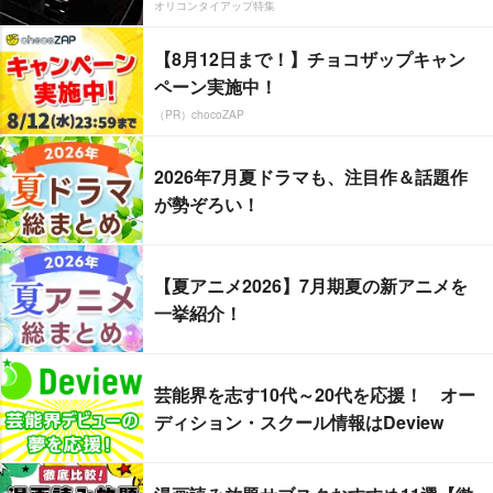
オリコンタイアップ特集
【8月12日まで！】チョコザップキャン
ペーン実施中！
（PR）chocoZAP
2026年7月夏ドラマも、注目作＆話題作
が勢ぞろい！
【夏アニメ2026】7月期夏の新アニメを
一挙紹介！
芸能界を志す10代～20代を応援！ オー
ディション・スクール情報はDeview