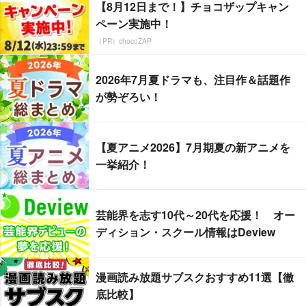
【8月12日まで！】チョコザップキャン
ペーン実施中！
（PR）chocoZAP
2026年7月夏ドラマも、注目作＆話題作
が勢ぞろい！
【夏アニメ2026】7月期夏の新アニメを
一挙紹介！
芸能界を志す10代～20代を応援！ オー
ディション・スクール情報はDeview
漫画読み放題サブスクおすすめ11選【徹
底比較】