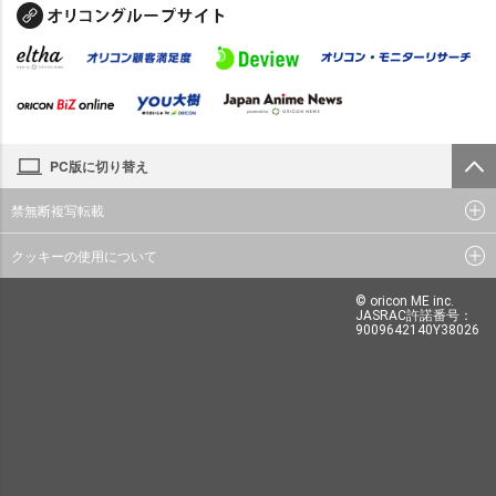
PC版に切り替え
禁無断複写転載
クッキーの使用について
© oricon ME inc.
JASRAC許諾番号：
9009642140Y38026