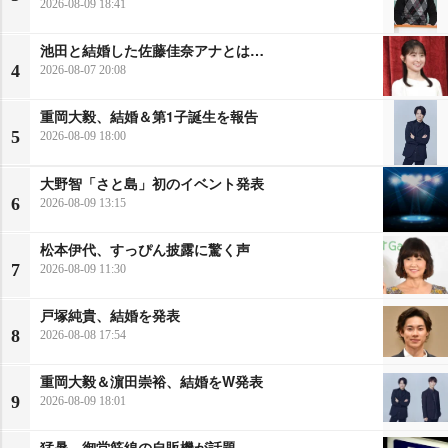
2026-08-09 18:41
池田と結婚した佐藤佳奈アナとは…
4
2026-08-07 20:08
重岡大毅、結婚＆第1子誕生を報告
5
2026-08-09 18:00
大野智「さと島」初のイベント発表
6
2026-08-09 13:15
松本伊代、すっぴん披露に驚く声
7
2026-08-09 11:30
戸塚純貴、結婚を発表
8
2026-08-08 17:54
重岡大毅＆濵田崇裕、結婚をW発表
9
2026-08-09 18:01
猛暑…御堂筋線の自販機が話題