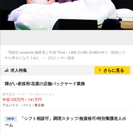
「TMEIC presents 畑芽育とFUN Time～LINE CUBE SHIBUYAで『絶対にウ
チら幸せになろうね!』～」(C)ニッポン放送
求人特集
さらに見る
障がい者採用/花屋の店舗バックヤード業務
株式会社パーク・コーポレーション
年収123万円～141万円
アルバイト・パート / 東京都
「シフト相談可」調理スタッフ/無資格可/特別養護老人ホ
NEW
ーム