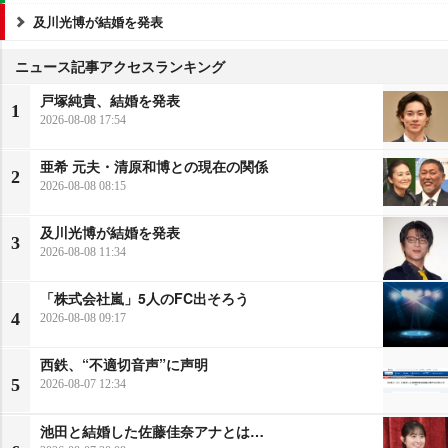
及川光博が結婚を発表
ニュース記事アクセスランキング
戸塚純貴、結婚を発表
1
2026-08-08 17:54
亜希 元夫・清原和博との現在の関係
2
2026-08-08 08:15
及川光博が結婚を発表
3
2026-08-08 11:34
「株式会社嵐」5人のFC出そろう
4
2026-08-08 09:17
西鉄、“不適切音声”に声明
5
2026-08-07 12:34
池田と結婚した佐藤佳奈アナとは…