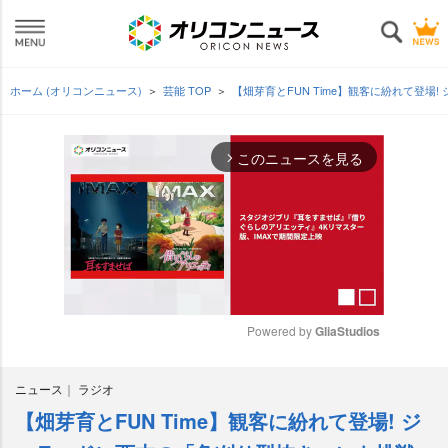
ホーム (オリコンニュース)
芸能 TOP
【畑芽育とFUN Time】観客に紛れて登
このニュースを見る
arrow_forward_ios
Powered by 
GliaStudios
M
ニュース
ラジオ
u
t
【畑芽育とFUN Time】観客に紛れて登場! ジ
e