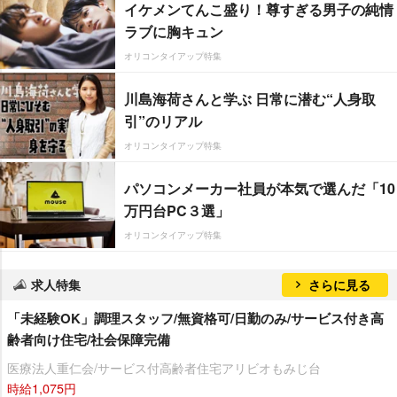
イケメンてんこ盛り！尊すぎる男子の純情
ラブに胸キュン
オリコンタイアップ特集
川島海荷さんと学ぶ 日常に潜む“人身取
引”のリアル
オリコンタイアップ特集
パソコンメーカー社員が本気で選んだ「10
万円台PC３選」
オリコンタイアップ特集
求人特集
さらに見る
「未経験OK」調理スタッフ/無資格可/日勤のみ/サービス付き高
齢者向け住宅/社会保障完備
医療法人重仁会/サービス付高齢者住宅アリビオもみじ台
時給1,075円