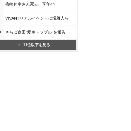
梅崎伸幸さん死去、享年44
VIVANTリアルイベントに堺雅人ら
0
さらば森田“愛車トラブル”を報告
11位以下を見る