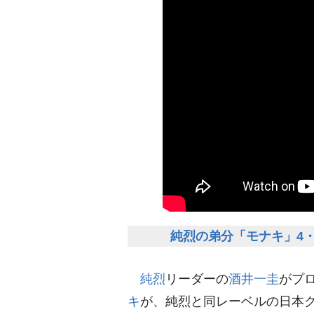
純烈の弟分「モナキ」4・
純烈
リーダーの
酒井一圭
がプ
キ
が、純烈と同レーベルの日本ク