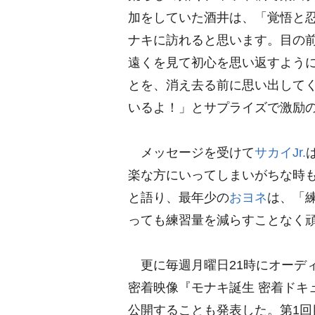
加をしていた酒井は、「覚悟と
ナキに訪れると思います。目の
遠くを見て初心を思い返すよう
とを、消え去る前に思い出して
いるよ！」とサプライズで激励
メッセージを受けて
サカイJr.
楽な方にいってしまいがちな時
と語り、最年少の
おヨネ
は、「
っても練習量を減らすことなく
更に毎週月曜日21時にオーデ
密着映像『モナキ誕生 密着ドキュ
公開することも発表した。第1回