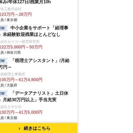
休み/年休127日/残業月10h
信化工株式会社
給23万円～28万円
員 / 東京都
中小企業をサポート「経理事
EW
」未経験歓迎残業ほとんどなし
限会社セイコー経営研究所
22万5,000円～50万円
員 / 神奈川県
「税理士アシスタント」/月給
EW
5万円～
井徳税理士事務所
35万円～61万4,800円
員 / 大阪府
「データアナリスト」土日休
EW
」月給30万円以上」手当充実
式会社さすが
30万円～41万5,000円
員 / 東京都
続きはこちら