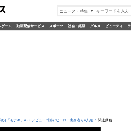
ニュース・特集
&ゲーム
動画配信サービス
スポーツ
社会・経済
グルメ
ビューティ
ラ
弟分「モナキ」4・8デビュー “戦隊”ヒーロー出身者ら4人組
関連動画