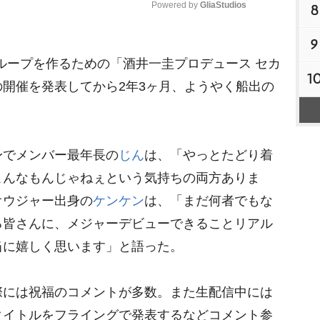
Powered by 
GliaStudios
8
9
M
グループを作るための「酒井一圭プロデュース セカ
u
1
t
開催を発表してから2年3ヶ月、ようやく船出の
e
でメンバー最年長の
じん
は、「やっとたどり着
こんなもんじゃねぇという気持ちの両方ありま
オウジャー出身の
ケンケン
は、「まだ何者でもな
る皆さんに、メジャーデビューできることリアル
当に嬉しく思います」と語った。
には祝福のコメントが多数。また生配信中には
タイトルをフライングで発表するなどコメント参