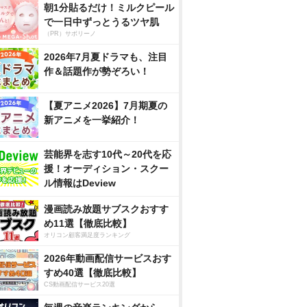
朝1分貼るだけ！ミルクピール
で一日中ずっとうるツヤ肌
（PR）サボリーノ
2026年7月夏ドラマも、注目
作＆話題作が勢ぞろい！
【夏アニメ2026】7月期夏の
新アニメを一挙紹介！
芸能界を志す10代～20代を応
援！オーディション・スクー
ル情報はDeview
漫画読み放題サブスクおすす
め11選【徹底比較】
オリコン顧客満足度ランキング
2026年動画配信サービスおす
すめ40選【徹底比較】
CS動画配信サービス20選