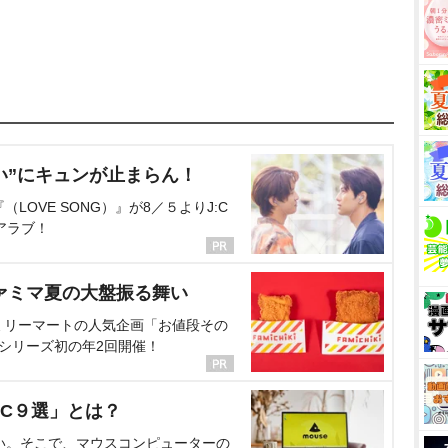
い”にキュンが止まらん！
OVE SONG）』が8／５よりJ:C
アラブ！
ァミマ夏の大盤振る舞い
ミリーマートの人気企画「お値段その
、シリーズ初の年2回開催！
C９選」とは？
い。そこで、マウスコンピューターの