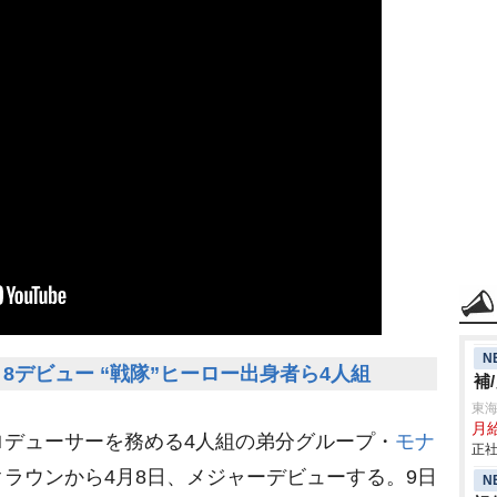
N
8デビュー “戦隊”ヒーロー出身者ら4人組
補
東
月
ロデューサーを務める4人組の弟分グループ・
モナ
正社
ラウンから4月8日、メジャーデビューする。9日
N