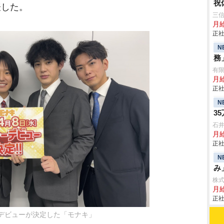
祝
表した。
三
月
正社
N
務
有
月給
正社
N
3
石
月給
正社
N
み
株
月給
正社
にデビューが決定した「モナキ」