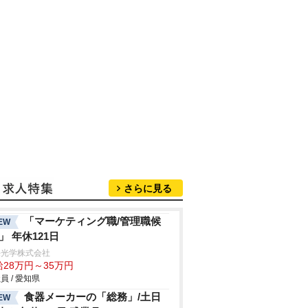
さらに見る
「マーケティング職/管理職候
EW
/」 年休121日
海光学株式会社
給28万円～35万円
員 / 愛知県
食器メーカーの「総務」/土日
EW