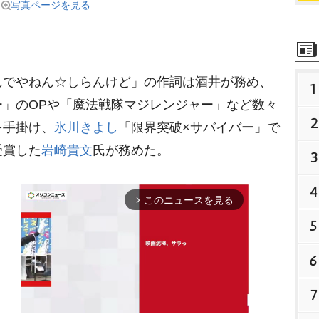
写真ページを見る
でやねん☆しらんけど」の作詞は酒井が務め、
1
」のOPや「魔法戦隊マジレンジャー」など数々
2
を手掛け、
氷川きよし
「限界突破×サバイバー」で
受賞した
崎貴文
氏が務めた。
3
4
このニュースを見る
arrow_forward_ios
5
6
7