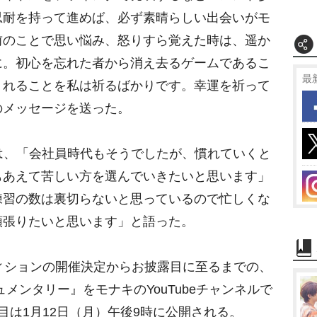
忍耐を持って進めば、必ず素晴らしい出会いがモ
前のことで思い悩み、怒りすら覚えた時は、遥か
に。初心を忘れた者から消え去るゲームであるこ
最
くれることを私は祈るばかりです。幸運を祈って
のメッセージを送った。
は、「会社員時代もそうでしたが、慣れていくと
もあえて苦しい方を選んでいきたいと思います」
練習の数は裏切らないと思っているので忙しくな
頑張りたいと思います」と語った。
ィションの開催決定からお披露目に至るまでの、
メンタリー』をモナキのYouTubeチャンネルで
目は1月12日（月）午後9時に公開される。