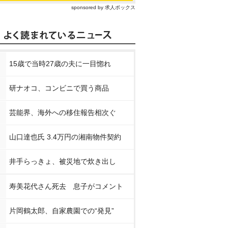
sponsored by 求人ボックス
15歳で当時27歳の夫に一目惚れ
研ナオコ、コンビニで買う商品
芸能界、海外への移住報告相次ぐ
山口達也氏 3.4万円の湘南物件契約
井手らっきょ、被災地で炊き出し
寿美花代さん死去 息子がコメント
片岡鶴太郎、自家農園での“発見”