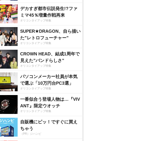
デカすぎ都市伝説発生!?ファ
ミマ45％増量作戦再来
オリコンタイアップ特集
SUPER★DRAGON、自ら描い
た”レトロフューチャー”
オリコンタイアップ特集
CROWN HEAD、結成1周年で
見えた”バンドらしさ”
オリコンタイアップ特集
パソコンメーカー社員が本気
で選ぶ「10万円台PC3選」
オリコンタイアップ特集
一番似合う登場人物は…『VIV
ANT』限定ウオッチ
オリコンタイアップ特集
自販機にピッ！ですぐに買え
ちゃう
（PR）ジハンピ