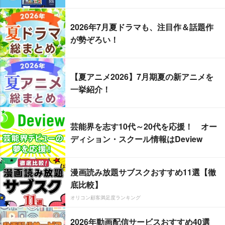
2026年7月夏ドラマも、注目作＆話題作
が勢ぞろい！
【夏アニメ2026】7月期夏の新アニメを
一挙紹介！
芸能界を志す10代～20代を応援！ オー
ディション・スクール情報はDeview
漫画読み放題サブスクおすすめ11選【徹
底比較】
オリコン顧客満足度ランキング
2026年動画配信サービスおすすめ40選