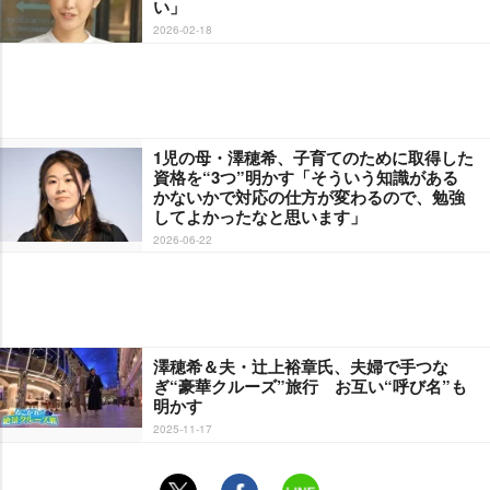
い」
2026-02-18
1児の母・澤穂希、子育てのために取得した
資格を“3つ”明かす「そういう知識がある
かないかで対応の仕方が変わるので、勉強
してよかったなと思います」
2026-06-22
澤穂希＆夫・辻上裕章氏、夫婦で手つな
ぎ“豪華クルーズ”旅行 お互い“呼び名”も
明かす
2025-11-17