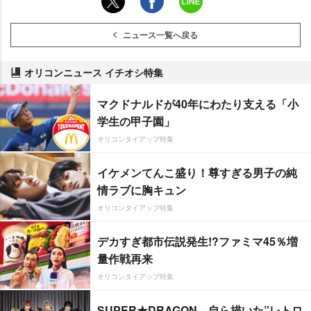
ニュース一覧へ戻る
オリコンニュース イチオシ特集
マクドナルドが40年にわたり支える「小
学生の甲子園」
オリコンタイアップ特集
イケメンてんこ盛り！尊すぎる男子の純
情ラブに胸キュン
オリコンタイアップ特集
デカすぎ都市伝説発生!?ファミマ45％増
量作戦再来
オリコンタイアップ特集
SUPER★DRAGON、自ら描いた”レトロ