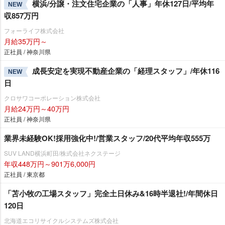
横浜/分譲・注文住宅企業の「人事」年休127日/平均年
NEW
収857万円
フォーライフ株式会社
月給35万円～
正社員 / 神奈川県
成長安定を実現不動産企業の「経理スタッフ」/年休116
NEW
日
クロサワコーポレーション株式会社
月給24万円～40万円
正社員 / 神奈川県
業界未経験OK!採用強化中!/営業スタッフ/20代平均年収555万
SUV LAND横浜町田/株式会社ネクステージ
年収448万円～901万6,000円
正社員 / 東京都
「苫小牧の工場スタッフ」完全土日休み&16時半退社!/年間休日
120日
北海道エコリサイクルシステムズ株式会社