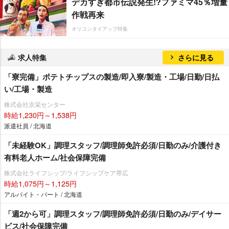
デカすぎ都市伝説発生!?ファミマ45％増量
作戦再来
オリコンタイアップ特集
求人特集
さらに見る
「寮完備」ポテトチップスの製造/即入寮/製造・工場/日勤/日払
い/工場・製造
株式会社京栄センター
時給1,230円～1,538円
派遣社員 / 北海道
「未経験OK」調理スタッフ/調理師免許必須/日勤のみ/介護付き
有料老人ホーム/社会保障完備
株式会社ライフシップ/ライフシップケア帯広
時給1,075円～1,125円
アルバイト・パート / 北海道
「週2から可」調理スタッフ/調理師免許必須/日勤のみ/デイサー
ビス/社会保障完備