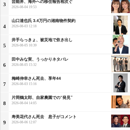
芸能界、海外への移住報告相次ぐ
3
2026-08-04 19:53
山口達也氏 3.4万円の湘南物件契約
4
2026-08-03 12:18
井手らっきょ、被災地で炊き出し
5
2026-08-05 10:39
田中みな実、うっかりネタバレ
6
2026-08-05 15:32
梅崎伸幸さん死去、享年44
7
2026-08-03 15:16
片岡鶴太郎、自家農園での“発見”
8
2026-08-04 14:05
寿美花代さん死去 息子がコメント
9
2026-08-06 12:07