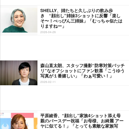
SHELLY、姉たちと久しぶりの飲み歩
き “顔出し”姉妹3ショットに反響「楽し
そ〜！べっぴん三姉妹」「むっちゃ似たは
りますねー」
2026-04-26
森山直太朗、スタッフ撮影“防寒対策バッチ
リ”なオフショットにファン歓喜「こうゆう
写真が１番嬉しい」「わぁ可愛い！」
2026-02-11
平原綾香、“顔出し”家族4ショット添え母
親のバースデー祝福「お母様、お綺麗 アー
ヤに似てる！」「とっても素敵な家族写