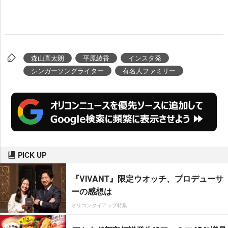
森山直太朗
平原綾香
インスタ発
シンガーソングライター
有名人ファミリー
PICK UP
『VIVANT』限定ウオッチ、プロデューサ
ーの感想は
オリコンタイアップ特集