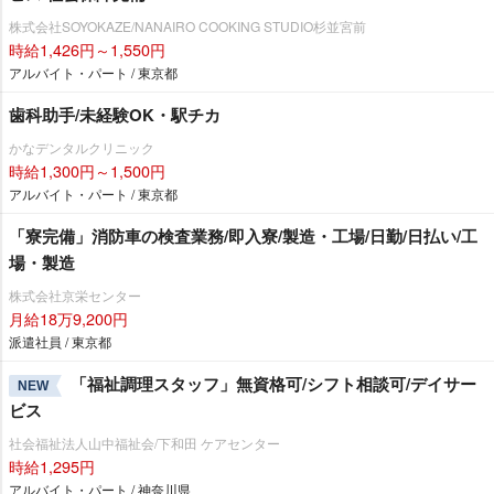
株式会社SOYOKAZE/NANAIRO COOKING STUDIO杉並宮前
時給1,426円～1,550円
アルバイト・パート / 東京都
歯科助手/未経験OK・駅チカ
かなデンタルクリニック
時給1,300円～1,500円
アルバイト・パート / 東京都
「寮完備」消防車の検査業務/即入寮/製造・工場/日勤/日払い/工
場・製造
株式会社京栄センター
月給18万9,200円
派遣社員 / 東京都
「福祉調理スタッフ」無資格可/シフト相談可/デイサー
NEW
ビス
社会福祉法人山中福祉会/下和田 ケアセンター
時給1,295円
アルバイト・パート / 神奈川県