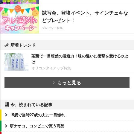
試写会、登壇イベント、サインチェキな
どプレゼント！
プレゼント特集
新着トレンド
茶葉で一目瞭然の浸透力！味の違いに衝撃を受ける水と
は
オリコンタイアップ特集
もっと見る
今、読まれている記事
15歳で当時27歳の夫に一目惚れ
研ナオコ、コンビニで買う商品