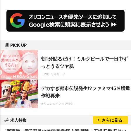
PICK UP
朝1分貼るだけ！ミルクピールで一日中ず
っとうるツヤ肌
（PR）サボリーノ
デカすぎ都市伝説発生!?ファミマ45％増量
作戦再来
オリコンタイアップ特集
求人特集
さらに見る