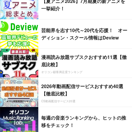
【夏アニメ2026】7月期夏の新アニメを
一挙紹介！
芸能界を志す10代～20代を応援！ オー
ディション・スクール情報はDeview
漫画読み放題サブスクおすすめ11選【徹
底比較】
オリコン顧客満足度ランキング
2026年動画配信サービスおすすめ40選
【徹底比較】
CS動画配信サービス20選
毎週の音楽ランキングから、ヒットの推
移をチェック！