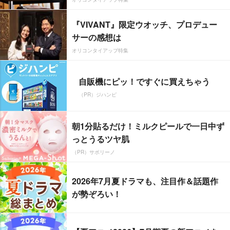
『VIVANT』限定ウオッチ、プロデュー
サーの感想は
オリコンタイアップ特集
自販機にピッ！ですぐに買えちゃう
（PR）ジハンピ
朝1分貼るだけ！ミルクピールで一日中ず
っとうるツヤ肌
（PR）サボリーノ
2026年7月夏ドラマも、注目作＆話題作
が勢ぞろい！