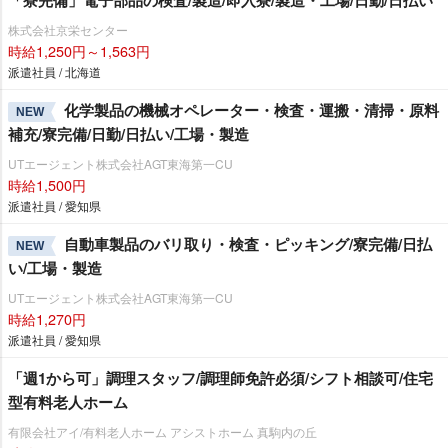
「寮完備」電子部品の検査/製造/即入寮/製造・工場/日勤/日払い
株式会社京栄センター
時給1,250円～1,563円
派遣社員 / 北海道
化学製品の機械オペレーター・検査・運搬・清掃・原料
NEW
補充/寮完備/日勤/日払い/工場・製造
UTエージェント株式会社AGT東海第一CU
時給1,500円
派遣社員 / 愛知県
自動車製品のバリ取り・検査・ピッキング/寮完備/日払
NEW
い/工場・製造
UTエージェント株式会社AGT東海第一CU
時給1,270円
派遣社員 / 愛知県
「週1から可」調理スタッフ/調理師免許必須/シフト相談可/住宅
型有料老人ホーム
有限会社アイ/有料老人ホーム アシストホーム 真駒内の丘