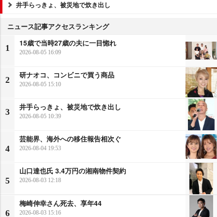
井手らっきょ、被災地で炊き出し
ニュース記事アクセスランキング
15歳で当時27歳の夫に一目惚れ
1
2026-08-05 16:09
研ナオコ、コンビニで買う商品
2
2026-08-05 15:10
井手らっきょ、被災地で炊き出し
3
2026-08-05 10:39
芸能界、海外への移住報告相次ぐ
4
2026-08-04 19:53
山口達也氏 3.4万円の湘南物件契約
5
2026-08-03 12:18
梅崎伸幸さん死去、享年44
6
2026-08-03 15:16