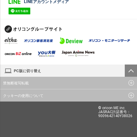
LINEアカウントメディア
PC版に切り替え
禁無断複写転載
クッキーの使用について
© oricon ME inc.
JASRAC許諾番号：
9009642140Y38026