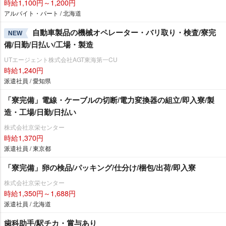
時給1,100円～1,200円
アルバイト・パート / 北海道
自動車製品の機械オペレーター・バリ取り・検査/寮完
NEW
備/日勤/日払い/工場・製造
UTエージェント株式会社AGT東海第一CU
時給1,240円
派遣社員 / 愛知県
「寮完備」電線・ケーブルの切断/電力変換器の組立/即入寮/製
造・工場/日勤/日払い
株式会社京栄センター
時給1,370円
派遣社員 / 東京都
「寮完備」卵の検品/パッキング/仕分け/梱包/出荷/即入寮
株式会社京栄センター
時給1,350円～1,688円
派遣社員 / 北海道
歯科助手/駅チカ・賞与あり