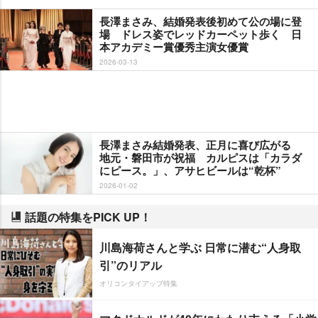
長澤まさみ、結婚発表後初めて公の場に登
場 ドレス姿でレッドカーペット歩く 日
本アカデミー賞優秀主演女優賞
2026-03-13
長澤まさみ結婚発表、正月に喜び広がる
地元・磐田市が祝福 カルピスは「カラダ
にピース。」、アサヒビールは“乾杯”
2026-01-02
話題の特集をPICK UP！
川島海荷さんと学ぶ 日常に潜む“人身取
引”のリアル
オリコンタイアップ特集