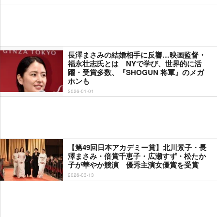
長澤まさみの結婚相手に反響…映画監督・
福永壮志氏とは NYで学び、世界的に活
躍・受賞多数、『SHOGUN 将軍』のメガ
ホンも
2026-01-01
【第49回日本アカデミー賞】北川景子・長
澤まさみ・倍賞千恵子・広瀬すず・松たか
子が華やか競演 優秀主演女優賞を受賞
2026-03-13