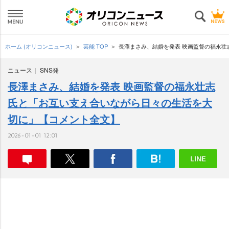
ホーム (オリコンニュース)
芸能 TOP
長澤まさみ、結婚を発表 映画監督の福永
ニュース
SNS発
長澤まさみ、結婚を発表 映画監督の福永壮志
氏と「お互い支え合いながら日々の生活を大
切に」【コメント全文】
2026-01-01 12:01