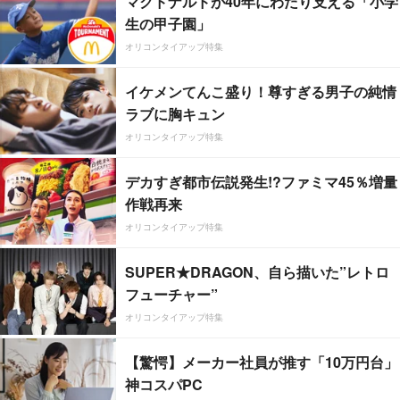
マクドナルドが40年にわたり支える「小学
生の甲子園」
オリコンタイアップ特集
イケメンてんこ盛り！尊すぎる男子の純情
ラブに胸キュン
オリコンタイアップ特集
デカすぎ都市伝説発生!?ファミマ45％増量
作戦再来
オリコンタイアップ特集
SUPER★DRAGON、自ら描いた”レトロ
フューチャー”
オリコンタイアップ特集
【驚愕】メーカー社員が推す「10万円台」
神コスパPC