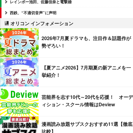
レインボー池田、佐藤佳奈と電撃婚
西鉄、“不適切音声”に声明
オリコン インフォメーション
2026年7月夏ドラマも、注目作＆話題作が
勢ぞろい！
【夏アニメ2026】7月期夏の新アニメを一
挙紹介！
芸能界を志す10代～20代を応援！ オーデ
ィション・スクール情報はDeview
漫画読み放題サブスクおすすめ11選【徹底
比較】