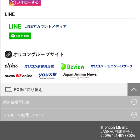
LINE
LINEアカウントメディア
PC版に切り替え
禁無断複写転載
クッキーの使用について
© oricon ME inc.
JASRAC許諾番号：
9009642140Y38026