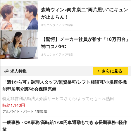
森崎ウィン×向井康二“両片思い”にキュン
が止まらん！
オリコンタイアップ特集
【驚愕】メーカー社員が推す「10万円台」
神コスパPC
オリコンタイアップ特集
求人特集
さらに見る
「週1から可」調理スタッフ/無資格可/シフト相談可/小規模多機
能型居宅介護/社会保障完備
特定非営利活動法人介護サービスさくら/よってたも～れ熱田
時給1,140円
アルバイト・パート / 愛知県
一般事務・OA事務/高時給1700円車通勤もできる長期事務+軽作
業