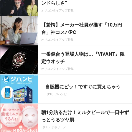
ンドらしさ”
オリコンタイアップ特集
【驚愕】メーカー社員が推す「10万円
台」神コスパPC
オリコンタイアップ特集
一番似合う登場人物は…『VIVANT』限
定ウオッチ
オリコンタイアップ特集
自販機にピッ！ですぐに買えちゃう
（PR）ジハンピ
朝1分貼るだけ！ミルクピールで一日中ず
っとうるツヤ肌
（PR）サボリーノ