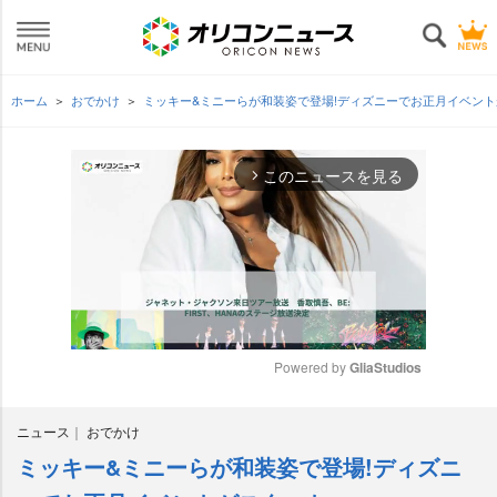
ホーム
おでかけ
ミッキー&ミニーらが和装姿で登場!ディズニーでお正月イベン
このニュースを見る
arrow_forward_ios
Powered by 
GliaStudios
M
ニュース
おでかけ
u
t
ミッキー&ミニーらが和装姿で登場!ディズニ
e