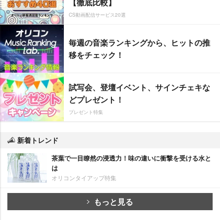
【徹底比較】
CS動画配信サービス20選
毎週の音楽ランキングから、ヒットの推
移をチェック！
試写会、登壇イベント、サインチェキな
どプレゼント！
プレゼント特集
新着トレンド
茶葉で一目瞭然の浸透力！味の違いに衝撃を受ける水と
は
オリコンタイアップ特集
もっと見る