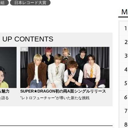
番組
日本レコード大賞
1
K UP CONTENTS
2
3
4
5
る魅力
SUPER★DRAGON初の両A面シングルリリース
6
を語る
“レトロフューチャー”が導いた新たな挑戦
7
8