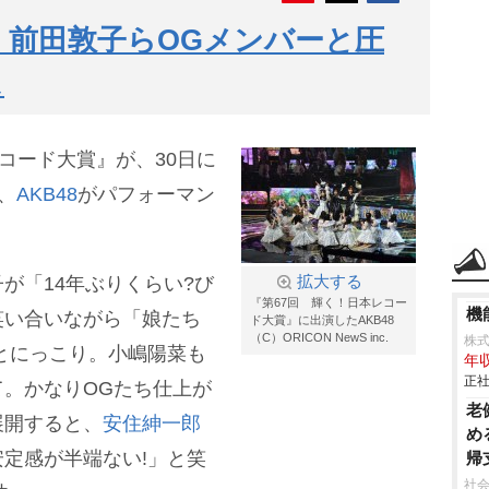
8、前田敦子らOGメンバーと圧
ス
レコード大賞』が、30日に
た、
AKB48
がパフォーマン
が「14年ぶりくらい?び
拡大する
『第67回 輝く！日本レコー
機
笑い合いながら「娘たち
ド大賞』に出演したAKB48
（C）ORICON NewS inc.
株
とにっこり。小嶋陽菜も
年収
正社
。かなりOGたち仕上が
老
展開すると、
安住紳一郎
め
定感が半端ない!」と笑
帰
社会