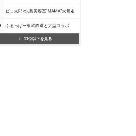
ピコ太郎×矢島美容室“MAMA”大暴走
0
ふるっぱー東武鉄道と大型コラボ
11位以下を見る