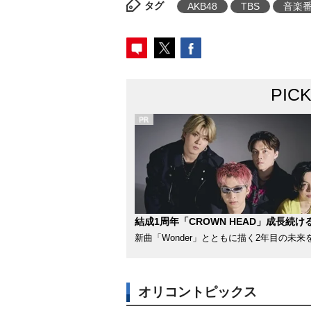
タグ
AKB48
TBS
音楽
PIC
結成1周年「CROWN HEAD」成長続け
新曲「Wonder」とともに描く2年目の未来
オリコントピックス