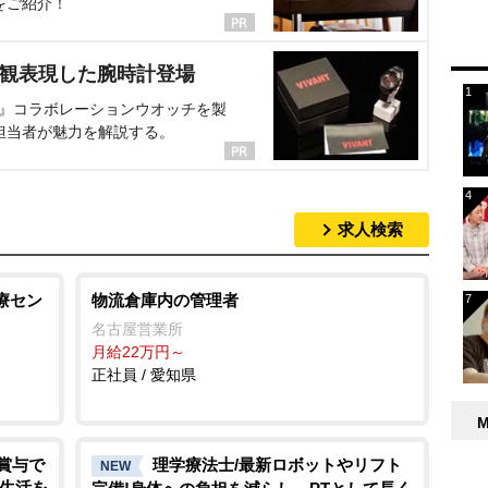
をご紹介！
界観表現した腕時計登場
NT』コラボレーションウオッチを製
担当者が魅力を解説する。
求人検索
療セン
物流倉庫内の管理者
名古屋営業所
月給22万円～
正社員 / 愛知県
・賞与で
理学療法士/最新ロボットやリフト
NEW
で生活を