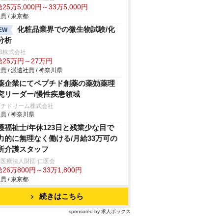
25万5,000円～33万5,000円
員 / 東京都
化粧品業界での微生物試験/化
EW
分析
B株式会社
給25万円～27万円
員 / 派遣社員 / 神奈川県
薬企業にてペプチド創薬の薬効薬理
究リーダー/慢性疾患領域
プチドリーム株式会社
員 / 神奈川県
護福祉士/年休123日と残業少な目で
力的に無理なく働ける/月給33万可の
所介護スタッフ
医療法人財団 仁医会
26万800円～33万1,800円
員 / 東京都
続きはこちら
sponsored by 求人ボックス