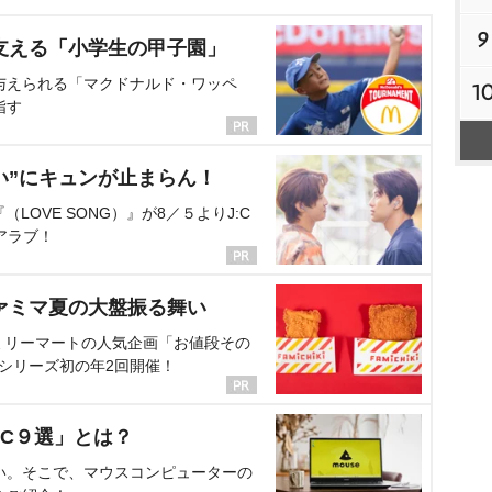
9
支える「小学生の甲子園」
与えられる「マクドナルド・ワッペ
1
指す
い”にキュンが止まらん！
OVE SONG）』が8／５よりJ:C
アラブ！
ァミマ夏の大盤振る舞い
ミリーマートの人気企画「お値段その
、シリーズ初の年2回開催！
C９選」とは？
い。そこで、マウスコンピューターの