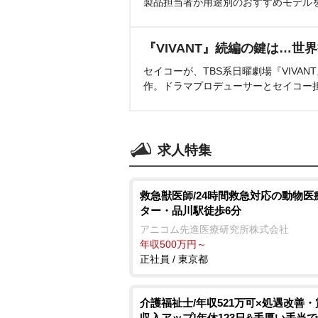
製品担当者が用途別のおすすめモデル
『VIVANT』続編の鍵は…世
セイコーが、TBS系日曜劇場『VIVA
作。ドラマプロデューサーとセイコー
求人特集
救急獣医師/24時間救急対応の動物医
ター・品川駅徒歩6分
アニコム先進医療研究所株式会社
年収500万円～
正社員 / 東京都
介護福祉士/年収521万可×処遇改善
収入アップ!年休123日&手厚い手当