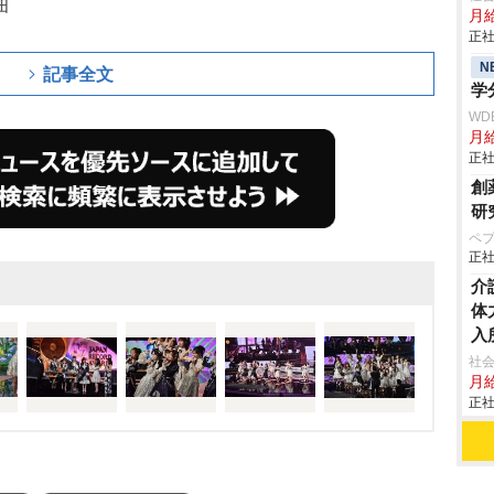
曲
月給
正社
N
記事全文
学
WD
月
正社
創
研
ペ
正社
介
体
入
社会
月給
正社