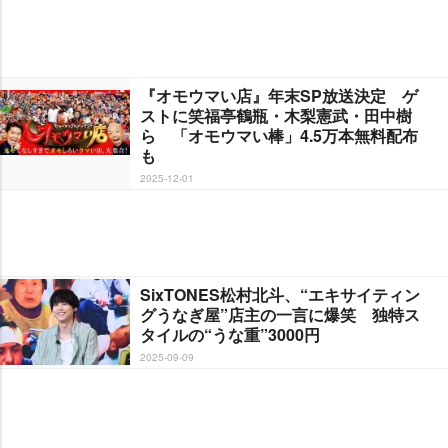
『オモウマい店』年末SP放送決定 ゲ
ストに笑福亭鶴瓶・木梨憲武・田中樹
ら 「オモウマい棒」4.5万本無料配布
も
2025-12-01
SixTONES松村北斗、“エキサイティン
グうなぎ屋”店主の一言に爆笑 独特ス
タイルの“うな重”3000円
2025-09-09