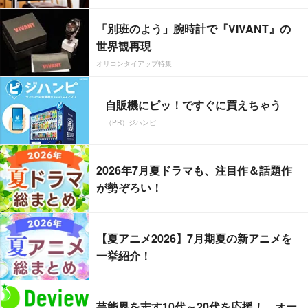
「別班のよう」腕時計で『VIVANT』の
世界観再現
オリコンタイアップ特集
自販機にピッ！ですぐに買えちゃう
（PR）ジハンピ
2026年7月夏ドラマも、注目作＆話題作
が勢ぞろい！
【夏アニメ2026】7月期夏の新アニメを
一挙紹介！
芸能界を志す10代～20代を応援！ オー