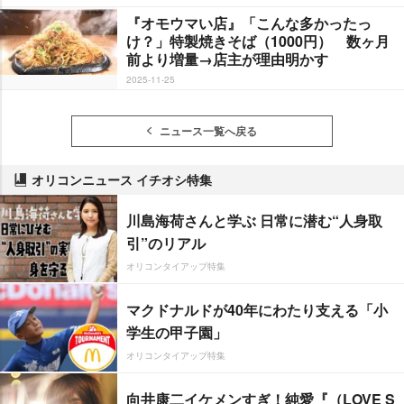
『オモウマい店』「こんな多かったっ
け？」特製焼きそば（1000円） 数ヶ月
前より増量→店主が理由明かす
2025-11-25
ニュース一覧へ戻る
オリコンニュース イチオシ特集
川島海荷さんと学ぶ 日常に潜む“人身取
引”のリアル
オリコンタイアップ特集
マクドナルドが40年にわたり支える「小
学生の甲子園」
オリコンタイアップ特集
向井康二イケメンすぎ！純愛『（LOVE S