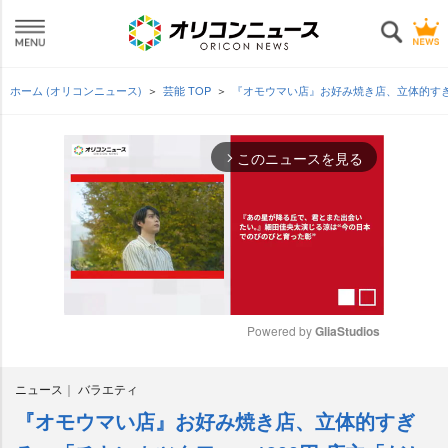
ホーム (オリコンニュース)
芸能 TOP
『オモウマい店』お好み焼き店、立体的すぎ
このニュースを見る
arrow_forward_ios
Powered by 
GliaStudios
M
ニュース
バラエティ
u
t
『オモウマい店』お好み焼き店、立体的すぎ
e