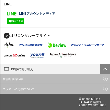
LINE
LINEアカウントメディア
PC版に切り替え
禁無断複写転載
クッキーの使用について
© oricon ME inc.
JASRAC許諾番号：
9009642140Y38026