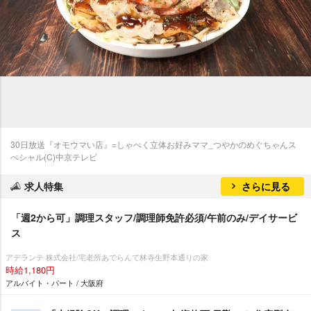
30日放送『オモウマい店』=しゃべく立体お好みママ_つやかのめぐちゃんス
ぺシャル(C)中京テレビ
求人特集
さらに見る
「週2から可」調理スタッフ/調理師免許必須/午前のみ/デイサービ
ス
アデランテ 株式会社/宅老所あでらんて林寺生野本通りの家
時給1,180円
アルバイト・パート / 大阪府