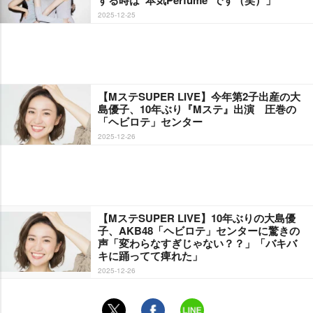
する時は“本気Perfume”です（笑）」
2025-12-25
【MステSUPER LIVE】今年第2子出産の大
島優子、10年ぶり『Mステ』出演 圧巻の
「ヘビロテ」センター
2025-12-26
【MステSUPER LIVE】10年ぶりの大島優
子、AKB48「ヘビロテ」センターに驚きの
声「変わらなすぎじゃない？？」「バキバ
キに踊ってて痺れた」
2025-12-26