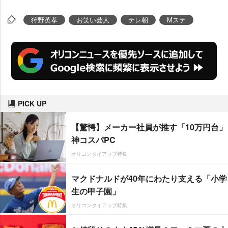
狩野英孝
お笑い芸人
テレ朝
Mステ
PICK UP
【驚愕】メーカー社員が推す「10万円台」
神コスパPC
オリコンタイアップ特集
マクドナルドが40年にわたり支える「小学
生の甲子園」
オリコンタイアップ特集