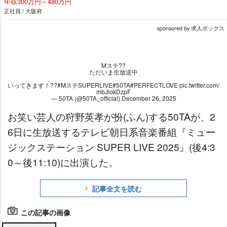
年収300万円～480万円
正社員 / 大阪府
sponsored by 求人ボックス
Mステ??
ただいま生放送中
いってきます！??
#MステSUPERLIVE
#50TA
#PERFECTLOVE
pic.twitter.com/
mbJlokDzpF
— 50TA (@50TA_official)
December 26, 2025
お笑い芸人の狩野英孝が扮(ふん)する50TAが、2
6日に生放送するテレビ朝日系音楽番組『ミュー
ジックステーション SUPER LIVE 2025』(後4:3
0～後11:10)に出演した。
記事全文を読む
この記事の画像