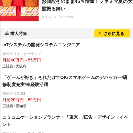
お値段そのまま45％増量！ファミマ夏の大
盤振る舞い
オリコンタイアップ特集
求人特集
さらに見る
IoTシステムの開発システムエンジニア
株式会社インターテクノ
月給40万円～55万円
正社員 / 大阪府
「ゲームが好き」それだけでOK/スマホゲームのデバッガー/研
修制度充実/未経験活躍
株式会社GUM
月給29万円～50万円
正社員 / 愛知県
コミュニケーションプランナー「東京」/広告・デザイン・イベ
ント
株式会社シー・エヌ・エス