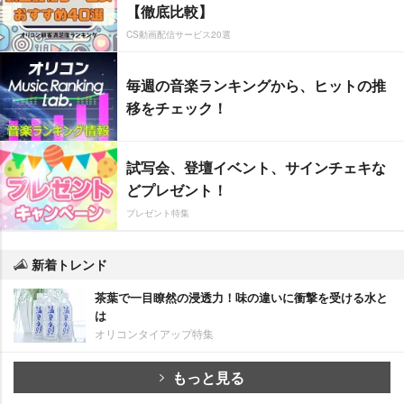
【徹底比較】
CS動画配信サービス20選
毎週の音楽ランキングから、ヒットの推
移をチェック！
試写会、登壇イベント、サインチェキな
どプレゼント！
プレゼント特集
新着トレンド
茶葉で一目瞭然の浸透力！味の違いに衝撃を受ける水と
は
オリコンタイアップ特集
もっと見る