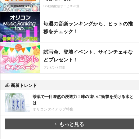
CS動画配信サービス20選
毎週の音楽ランキングから、ヒットの推
移をチェック！
試写会、登壇イベント、サインチェキな
どプレゼント！
プレゼント特集
新着トレンド
茶葉で一目瞭然の浸透力！味の違いに衝撃を受ける水と
は
オリコンタイアップ特集
もっと見る