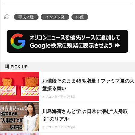
妻夫木聡
インスタ発
俳優
PICK UP
お値段そのまま45％増量！ファミマ夏の大
盤振る舞い
オリコンタイアップ特集
川島海荷さんと学ぶ 日常に潜む“人身取
引”のリアル
オリコンタイアップ特集