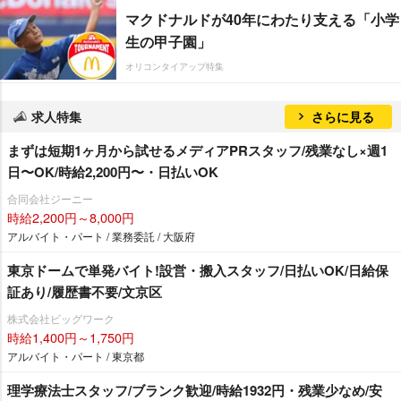
マクドナルドが40年にわたり支える「小学
生の甲子園」
オリコンタイアップ特集
求人特集
さらに見る
まずは短期1ヶ月から試せるメディアPRスタッフ/残業なし×週1
日〜OK/時給2,200円〜・日払いOK
合同会社ジーニー
時給2,200円～8,000円
アルバイト・パート / 業務委託 / 大阪府
東京ドームで単発バイト!設営・搬入スタッフ/日払いOK/日給保
証あり/履歴書不要/文京区
株式会社ビッグワーク
時給1,400円～1,750円
アルバイト・パート / 東京都
理学療法士スタッフ/ブランク歓迎/時給1932円・残業少なめ/安