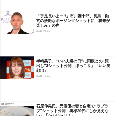
「手足長いよー!!」市川團十郎、長男・勸
玄の妖艶なポージングショットに「将来が
楽しみ」の声
2026-05-20
半崎美子、“いい夫婦の日”に両親との“顔
出し”3ショット公開「ほっこり」「いい笑
顔!!!」
2025-11-22
石原伸晃氏、元俳優の妻と自宅で“ラブラ
ブ”ショット公開「奥様20代にしか見えな
い」「かわい〜い！」