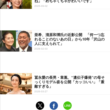
ね」「めちゃくちゃかわいいです」
2025-09-02
亜希、清原和博氏の近影公開 「何一つ忘
れることのないあの日」から10年「沢山の
人に支えられて」
2026-02-03
冨永愛の長男・章胤、“遺伝子爆発”の母そ
っくりモデル姿を公開「カッコいい」「素
敵すぎる」
2026-03-27