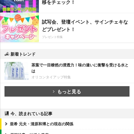
移をチェック！
試写会、登壇イベント、サインチェキな
どプレゼント！
プレゼント特集
新着トレンド
茶葉で一目瞭然の浸透力！味の違いに衝撃を受ける水と
は
オリコンタイアップ特集
もっと見る
今、読まれている記事
亜希 元夫・清原和博との現在の関係