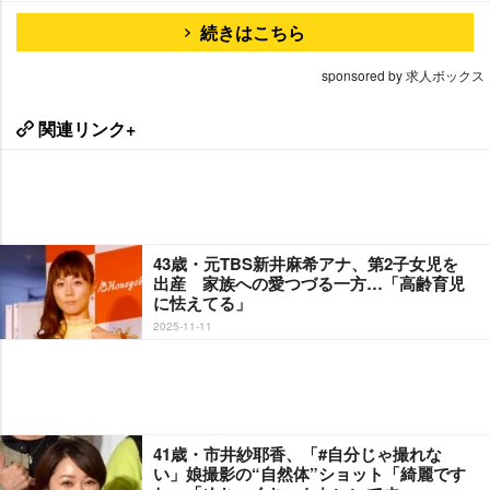
続きはこちら
sponsored by 求人ボックス
関連リンク+
43歳・元TBS新井麻希アナ、第2子女児を
出産 家族への愛つづる一方…「高齢育児
に怯えてる」
2025-11-11
41歳・市井紗耶香、「#自分じゃ撮れな
い」娘撮影の“自然体”ショット「綺麗です