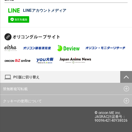
LINEアカウントメディア
PC版に切り替え
禁無断複写転載
クッキーの使用について
© oricon ME inc.
JASRAC許諾番号：
9009642140Y38026