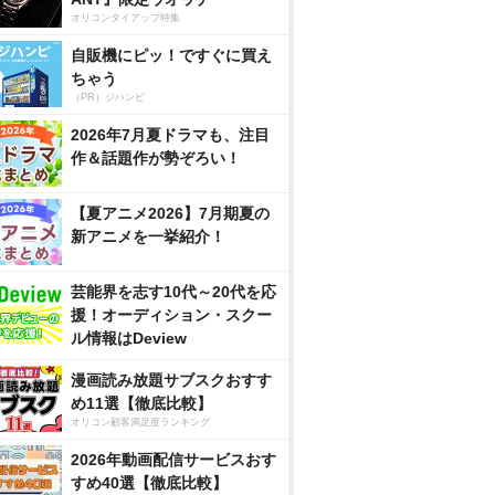
オリコンタイアップ特集
自販機にピッ！ですぐに買え
ちゃう
（PR）ジハンピ
2026年7月夏ドラマも、注目
作＆話題作が勢ぞろい！
【夏アニメ2026】7月期夏の
新アニメを一挙紹介！
芸能界を志す10代～20代を応
援！オーディション・スクー
ル情報はDeview
漫画読み放題サブスクおすす
め11選【徹底比較】
オリコン顧客満足度ランキング
2026年動画配信サービスおす
すめ40選【徹底比較】