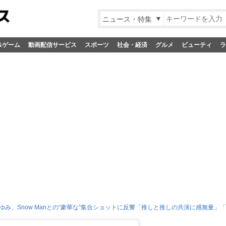
ニュース・特集
&ゲーム
動画配信サービス
スポーツ
社会・経済
グルメ
ビューティ
ラ
ゆみ、Snow Manとの“豪華な”集合ショットに反響「推しと推しの共演に感無量