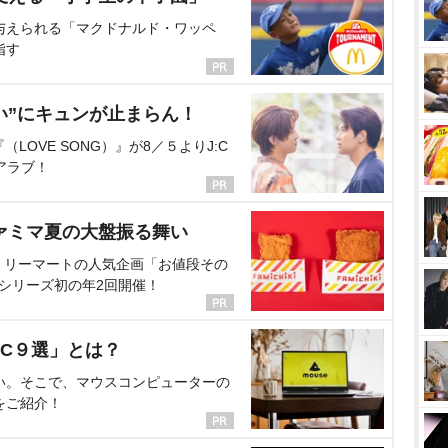
与えられる「マクドナルド・ワッペ
指す
い”にキュンが止まらん！
OVE SONG）』が8／５よりJ:C
アラブ！
ァミマ夏の大盤振る舞い
ミリーマートの人気企画「お値段その
、シリーズ初の年2回開催！
C９選」とは？
い。そこで、マウスコンピューターの
をご紹介！