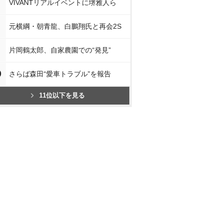
VIVANTリアルイベントに堺雅人ら
元横綱・朝青龍、白鵬翔氏と再会2S
片岡鶴太郎、自家農園での“発見”
0
さらば森田“愛車トラブル”を報告
11位以下を見る