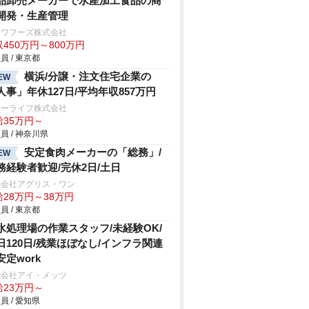
品卸売メーカーで水産加工食品の商
開発・生産管理
ンワフーズ株式会社
450万円～800万円
員 / 東京都
横浜/分譲・注文住宅企業の
EW
人事」年休127日/平均年収857万円
ォーライフ株式会社
給35万円～
員 / 神奈川県
安定食肉メーカーの「総務」/
EW
務経験者歓迎/完休2日/土日
式会社アグリス・ワン
給28万円～38万円
員 / 東京都
水処理場の作業スタッフ/未経験OK/
日120日/残業ほぼなし/インフラ関連
安定work
式会社アイ・メッツ
給23万円～
員 / 愛知県