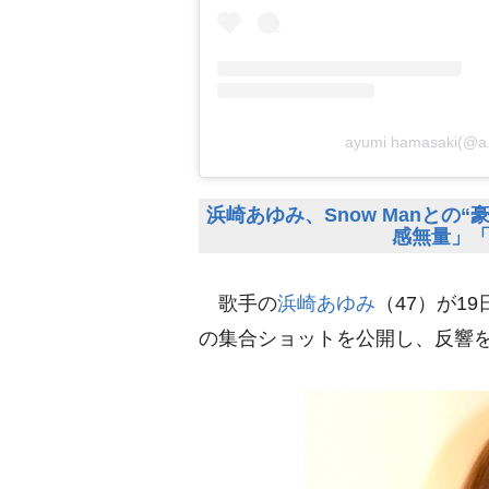
ayumi hamasaki
浜崎あゆみ、Snow Manとの
感無量」
歌手の
浜崎あゆみ
（47）が1
の集合ショットを公開し、反響