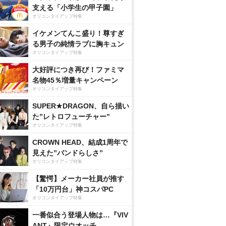
支える「小学生の甲子園」
オリコンタイアップ特集
イケメンてんこ盛り！尊すぎ
る男子の純情ラブに胸キュン
オリコンタイアップ特集
大好評につき再び！ファミマ
名物45％増量キャンペーン
オリコンタイアップ特集
SUPER★DRAGON、自ら描い
た”レトロフューチャー”
オリコンタイアップ特集
CROWN HEAD、結成1周年で
見えた”バンドらしさ”
オリコンタイアップ特集
【驚愕】メーカー社員が推す
「10万円台」神コスパPC
オリコンタイアップ特集
一番似合う登場人物は…『VIV
ANT』限定ウオッチ