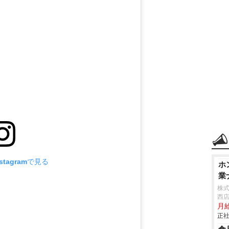
tagramで見る
ホ
業
株式
西
月給
正社