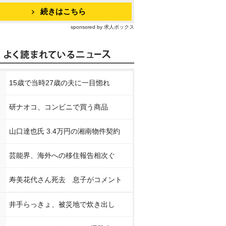
続きはこちら
sponsored by 求人ボックス
15歳で当時27歳の夫に一目惚れ
研ナオコ、コンビニで買う商品
山口達也氏 3.4万円の湘南物件契約
芸能界、海外への移住報告相次ぐ
寿美花代さん死去 息子がコメント
井手らっきょ、被災地で炊き出し