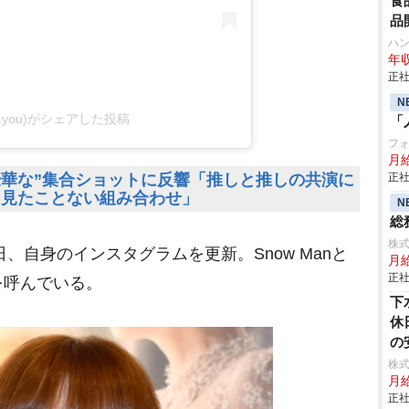
食
品
ハ
年収
正社
N
(@a.you)がシェアした投稿
「
フ
月
“豪華な”集合ショットに反響「推しと推しの共演に
正社
「見たことない組み合わせ」
N
総
株
9日、自身のインスタグラムを更新。Snow Manと
月
正社
を呼んでいる。
下
休
の
株
月
正社