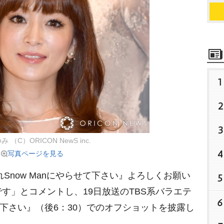
1
2
3
 （C）ORICON NewS inc.
4
写真ページを見る
Snow Manにやらせて下さい』よろしくお願い
5
す」とコメントし、19日放送のTBS系バラエテ
6
せて下さい』（後6：30）でのオフショットを披露し