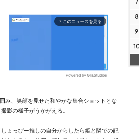
7
8
このニュースを見る
arrow_forward_ios
9
1
Powered by 
GliaStudios
M
nが囲み、笑顔を見せた和やかな集合ショットとな
u
t
う撮影の様子がうかがえる。
e
しょっぴー推しの自分からしたら姫と隣での記