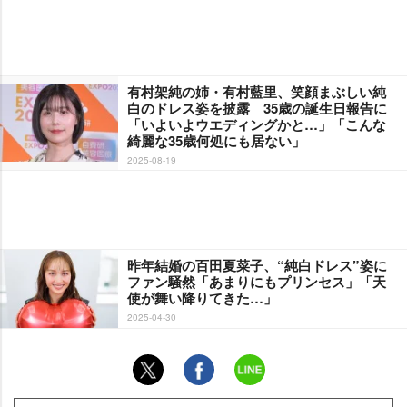
有村架純の姉・有村藍里、笑顔まぶしい純
白のドレス姿を披露 35歳の誕生日報告に
「いよいよウエディングかと…」「こんな
綺麗な35歳何処にも居ない」
2025-08-19
昨年結婚の百田夏菜子、“純白ドレス”姿に
ファン騒然「あまりにもプリンセス」「天
使が舞い降りてきた…」
2025-04-30