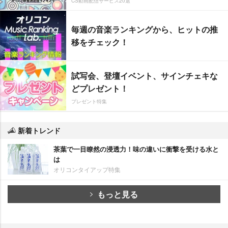
CS動画配信サービス20選
毎週の音楽ランキングから、ヒットの推
移をチェック！
試写会、登壇イベント、サインチェキな
どプレゼント！
プレゼント特集
新着トレンド
茶葉で一目瞭然の浸透力！味の違いに衝撃を受ける水と
は
オリコンタイアップ特集
もっと見る