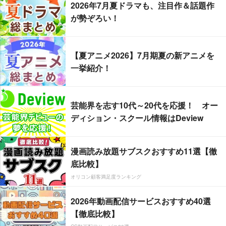
2026年7月夏ドラマも、注目作＆話題作
が勢ぞろい！
【夏アニメ2026】7月期夏の新アニメを
一挙紹介！
芸能界を志す10代～20代を応援！ オー
ディション・スクール情報はDeview
漫画読み放題サブスクおすすめ11選【徹
底比較】
オリコン顧客満足度ランキング
2026年動画配信サービスおすすめ40選
【徹底比較】