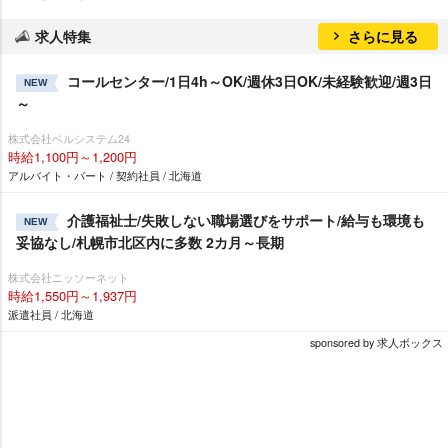
求人特集
さらに見る
コールセンター/1日4h～OK/週休3日OK/未経験歓迎/週3日
NEW
～
株式会社ベルシステム24
時給1,100円～1,200円
アルバイト・パート / 契約社員 / 北海道
介護福祉士/失敗しない職場選びをサポート/給与も環境も
NEW
妥協なし/札幌市北区内に多数 2カ月～長期
株式会社ニッソーネット
時給1,550円～1,937円
派遣社員 / 北海道
sponsored by 求人ボックス