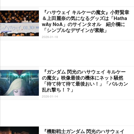
『ハサウェイ キルケーの魔女』小野賢章
＆上田麗奈の気になるグッズは「Hatha
wAy NoA」のサインタオル 紹介欄に
「シンプルなデザインが素敵」
2026-01-18
『ガンダム 閃光のハサウェイ キルケー
の魔女』映像最後の機体にネット騒然
「待て待て待て最後おい！」「バルカン
乱れ撃ち！？」
2026-01-14
『機動戦士ガンダム 閃光のハサウェイ