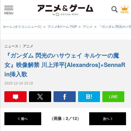
ホーム (オリコンニュース)
アニメ&ゲーム TOP
アニメ
『ガンダム 閃光のハサウェ
ニュース
アニメ
『ガンダム 閃光のハサウェイ キルケーの魔
女』映像解禁 川上洋平[Alexandros]×SennaR
in挿入歌
2025-12-18 10:18
（画像：2／12）
前へ
次へ