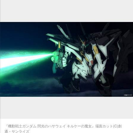
『機動戦士ガンダム 閃光のハサウェイ キルケーの魔女』場面カット(C)創
通・サンライズ