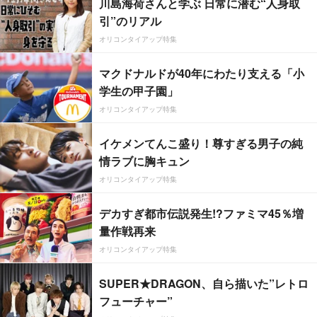
川島海荷さんと学ぶ 日常に潜む“人身取
引”のリアル
オリコンタイアップ特集
マクドナルドが40年にわたり支える「小
学生の甲子園」
オリコンタイアップ特集
イケメンてんこ盛り！尊すぎる男子の純
情ラブに胸キュン
オリコンタイアップ特集
デカすぎ都市伝説発生!?ファミマ45％増
量作戦再来
オリコンタイアップ特集
SUPER★DRAGON、自ら描いた”レトロ
フューチャー”