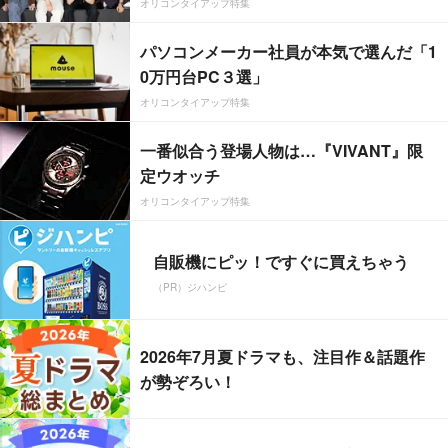
オリコンタイアップ特集
パソコンメーカー社員が本気で選んだ「1
0万円台PC３選」
オリコンタイアップ特集
一番似合う登場人物は…『VIVANT』限
定ウオッチ
オリコンタイアップ特集
自販機にピッ！ですぐに買えちゃう
（PR）ジハンピ
2026年7月夏ドラマも、注目作＆話題作
が勢ぞろい！