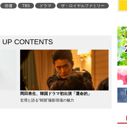
俳優
TBS
ドラマ
ザ・ロイヤルファミリー
K UP CONTENTS
岡田将生、韓国ドラマ初出演「運命的」
玄理と語る“韓国”撮影現場の魅力