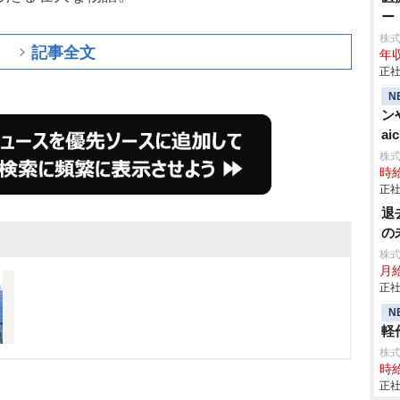
ー
株式
記事全文
年収
正社
N
ン
aic
株
時給
正社
退
の
株
月
正社
N
軽作
株
時給
正社