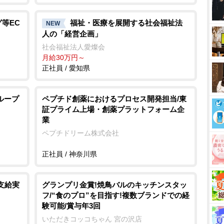
等EC
福祉・医療を展開する社会福祉法
NEW
人の「経営企画」
社会福祉法人愛燦会
月給30万円～
正社員 / 愛知県
ループ
ペプチド創薬におけるプロセス開発担当/東
証プライム上場・創薬プラットフォーム企
業
ペプチドリーム株式会社
正社員 / 神奈川県
支給実
グランプリ金賞!焼鳥バルのキッチンスタッ
フ/“食のプロ”を目指す!複数ブランドでの経
験可能/賞与年3回
いただきコッコちゃん 宮の沢店