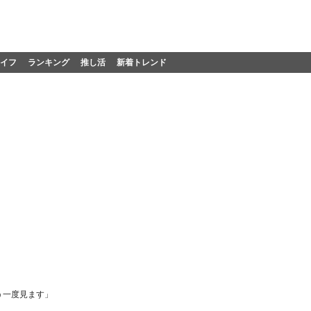
イフ
ランキング
推し活
新着トレンド
う一度見ます」