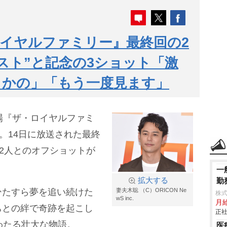
イヤルファミリー』最終回の2
スト”と記念の3ショット「激
さかの」「もう一度見ます」
場『ザ・ロイヤルファミ
場。14日に放送された最終
”2人とのオフショットが
一
拡大する
勤
ひたすら夢を追い続けた
妻夫木聡 （C）ORICON Ne
株
wS inc.
月
ちとの絆で奇跡を起こし
正社
わたる壮大な物語。
医