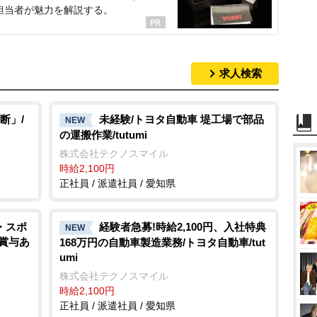
担当者が魅力を解説する。
求人検索
断」/
未経験/トヨタ自動車 堤工場で部品
NEW
の運搬作業/tutumi
株式会社テクノスマイル
時給2,100円
正社員 / 派遣社員 / 愛知県
・スポ
経験者急募!時給2,100円、入社特典
NEW
給賞与あ
168万円の自動車製造業務/トヨタ自動車/tut
umi
株式会社テクノスマイル
時給2,100円
正社員 / 派遣社員 / 愛知県