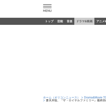
トップ
芸能
音楽
ドラマ&映画
アニメ
ホーム（オリコンニュース）
Drama&Movie T
妻夫木聡、『ザ・ロイヤルファミリー』最終回