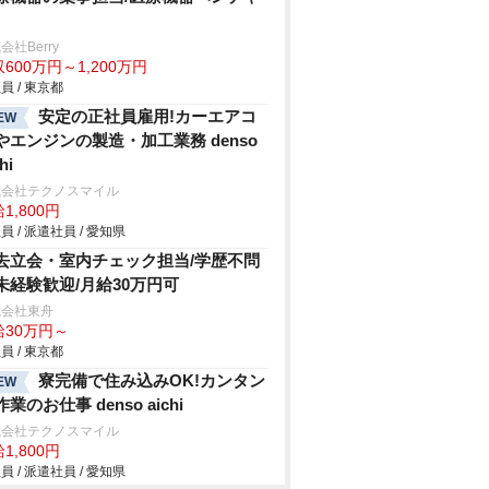
会社Berry
600万円～1,200万円
員 / 東京都
安定の正社員雇用!カーエアコ
EW
やエンジンの製造・加工業務 denso
hi
式会社テクノスマイル
1,800円
員 / 派遣社員 / 愛知県
去立会・室内チェック担当/学歴不問
未経験歓迎/月給30万円可
式会社東舟
給30万円～
員 / 東京都
寮完備で住み込みOK!カンタン
EW
業のお仕事 denso aichi
式会社テクノスマイル
1,800円
員 / 派遣社員 / 愛知県