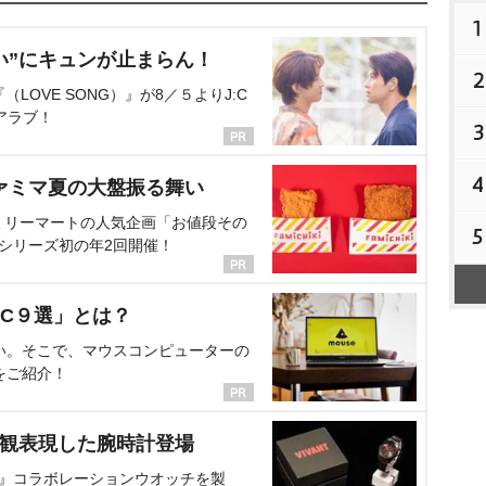
1
い”にキュンが止まらん！
2
OVE SONG）』が8／５よりJ:C
アラブ！
3
4
ァミマ夏の大盤振る舞い
ミリーマートの人気企画「お値段その
5
、シリーズ初の年2回開催！
C９選」とは？
い。そこで、マウスコンピューターの
をご紹介！
界観表現した腕時計登場
NT』コラボレーションウオッチを製