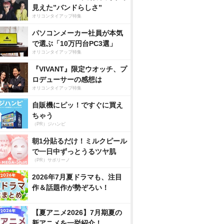
見えた”バンドらしさ”
オリコンタイアップ特集
パソコンメーカー社員が本気
で選ぶ「10万円台PC3選」
オリコンタイアップ特集
『VIVANT』限定ウオッチ、プ
ロデューサーの感想は
オリコンタイアップ特集
自販機にピッ！ですぐに買え
ちゃう
（PR）ジハンピ
朝1分貼るだけ！ミルクピール
で一日中ずっとうるツヤ肌
（PR）サボリーノ
2026年7月夏ドラマも、注目
作＆話題作が勢ぞろい！
【夏アニメ2026】7月期夏の
新アニメを一挙紹介！