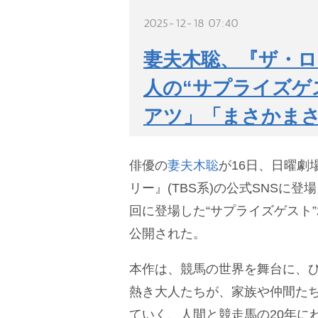
2025-12-18 07:40
妻夫木聡、『ザ・ロ
人の“サプライズゲ
アツ」「まさかま
俳優の
妻夫木聡
が16日、日曜劇
リー』(TBS系)の公式SNSに登
回に登場した“サプライズゲスト
公開された。
本作は、競馬の世界を舞台に、
熱き大人たちが、家族や仲間た
ていく、人間と競走馬の20年に