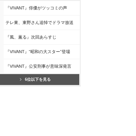
『VIVANT』俳優がツッコミの声
テレ東、東野さん追悼でドラマ放送
『風、薫る』次回あらすじ
『VIVANT』“昭和の大スター”登場
『VIVANT』公安刑事が意味深発言
6位以下を見る