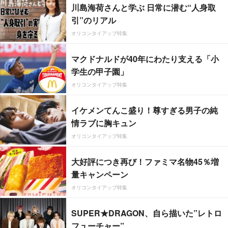
川島海荷さんと学ぶ 日常に潜む“人身取
引”のリアル
オリコンタイアップ特集
マクドナルドが40年にわたり支える「小
学生の甲子園」
オリコンタイアップ特集
イケメンてんこ盛り！尊すぎる男子の純
情ラブに胸キュン
オリコンタイアップ特集
大好評につき再び！ファミマ名物45％増
量キャンペーン
オリコンタイアップ特集
SUPER★DRAGON、自ら描いた”レトロ
フューチャー”