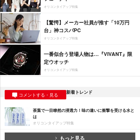
オリコンタイアップ特集
【驚愕】メーカー社員が推す「10万円
台」神コスパPC
オリコンタイアップ特集
一番似合う登場人物は…『VIVANT』限
定ウオッチ
オリコンタイアップ特集
新着トレンド
コメントする・見る
茶葉で一目瞭然の浸透力！味の違いに衝撃を受ける水と
は
オリコンタイアップ特集
もっと見る