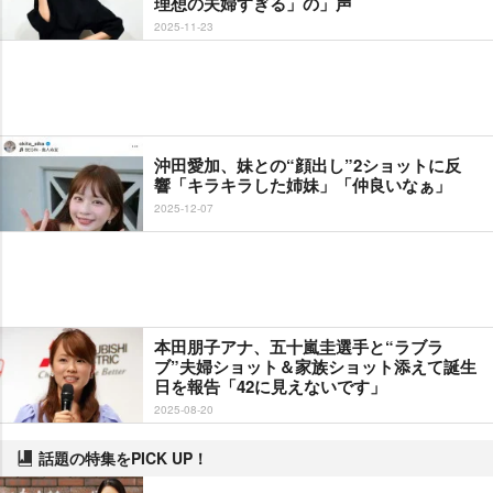
理想の夫婦すぎる」の」声
2025-11-23
沖田愛加、妹との“顔出し”2ショットに反
響「キラキラした姉妹」「仲良いなぁ」
2025-12-07
本田朋子アナ、五十嵐圭選手と“ラブラ
ブ”夫婦ショット＆家族ショット添えて誕生
日を報告「42に見えないです」
2025-08-20
話題の特集をPICK UP！