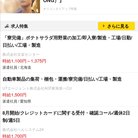
ONG）』
オリコンタイアップ特集
求人特集
さらに見る
「寮完備」ポテトサラダ用野菜の加工/即入寮/製造・工場/日勤/
日払い/工場・製造
株式会社京栄センター
時給1,100円～1,375円
派遣社員 / 北海道
自動車製品の集荷・梱包・運搬/寮完備/日払い/工場・製造
UTエージェント株式会社AGT東海第一CU
時給1,500円
派遣社員 / 愛知県
8月開始/クレジットカードに関する受付・確認コール/週休2日
制/週5日
株式会社ベルシステム24
時給1,700円