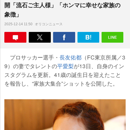
開「流石ご主人様」「ホンマに幸せな家族の
象徴」
オリコンニュース
2025-12-14 11:50
プロサッカー選手・
長友佑都
（FC東京所属／3
9）の妻でタレントの
平愛梨
が13日、自身のイン
スタグラムを更新。41歳の誕生日を迎えたこと
を報告し、“家族大集合”ショットを公開した。