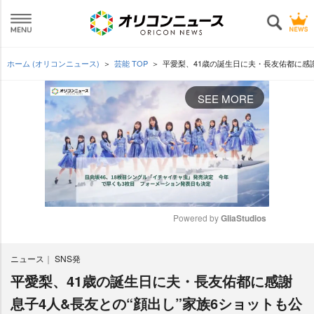
ホーム (オリコンニュース)
芸能 TOP
平愛梨、41歳の誕生日に夫・長友佑都に感
SEE MORE
Powered by 
GliaStudios
M
ニュース
SNS発
u
t
平愛梨、41歳の誕生日に夫・長友佑都に感謝
e
息子4人&長友との“顔出し”家族6ショットも公