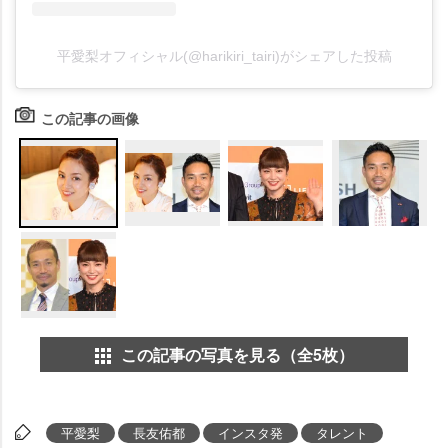
平愛梨オフィシャル(@harikiri_tairi)がシェアした投稿
この記事の画像
この記事の写真を見る（全5枚）
平愛梨
長友佑都
インスタ発
タレント