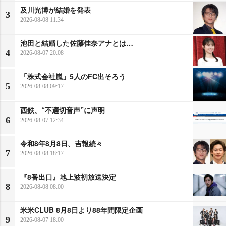
及川光博が結婚を発表
3
2026-08-08 11:34
池田と結婚した佐藤佳奈アナとは…
4
2026-08-07 20:08
「株式会社嵐」5人のFC出そろう
5
2026-08-08 09:17
西鉄、“不適切音声”に声明
6
2026-08-07 12:34
令和8年8月8日、吉報続々
7
2026-08-08 18:17
『8番出口』地上波初放送決定
8
2026-08-08 08:00
米米CLUB 8月8日より88年間限定企画
9
2026-08-07 18:00