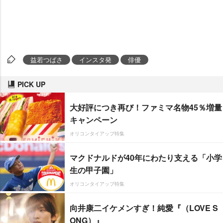
益若つばさ
インスタ発
俳優
PICK UP
大好評につき再び！ファミマ名物45％増量
キャンペーン
オリコンタイアップ特集
マクドナルドが40年にわたり支える「小学
生の甲子園」
オリコンタイアップ特集
向井康二イケメンすぎ！純愛『（LOVE S
ONG）』