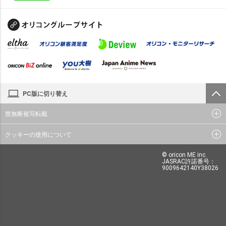
PC版に切り替え
禁無断複写転載
クッキーの使用について
© oricon ME inc.
JASRAC許諾番号：
9009642140Y38026