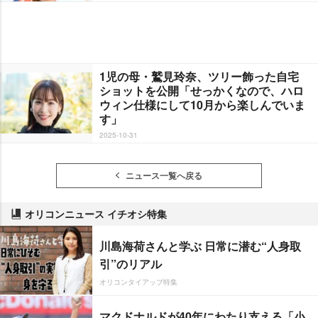
1児の母・鷲見玲奈、ツリー飾った自宅
ショットを公開「せっかくなので、ハロ
ウィン仕様にして10月から楽しんでいま
す」
2025-10-31
ニュース一覧へ戻る
オリコンニュース イチオシ特集
川島海荷さんと学ぶ 日常に潜む“人身取
引”のリアル
オリコンタイアップ特集
マクドナルドが40年にわたり支える「小