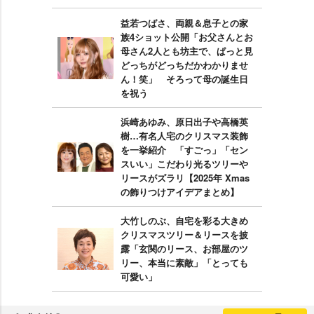
益若つばさ、両親＆息子との家
族4ショット公開「お父さんとお
母さん2人とも坊主で、ぱっと見
どっちがどっちだかわかりませ
ん！笑」 そろって母の誕生日
を祝う
浜崎あゆみ、原日出子や高橋英
樹…有名人宅のクリスマス装飾
を一挙紹介 「すごっ」「セン
スいい」こだわり光るツリー
リースがズラリ【2025年 Xmas
の飾りつけアイデアまとめ】
大竹しのぶ、自宅を彩る大きめ
クリスマスツリー＆リースを披
露「玄関のリース、お部屋のツ
リー、本当に素敵」「とっても
可愛い」