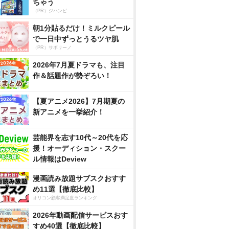
ちゃう
（PR）ジハンピ
朝1分貼るだけ！ミルクピール
で一日中ずっとうるツヤ肌
（PR）サボリーノ
2026年7月夏ドラマも、注目
作＆話題作が勢ぞろい！
【夏アニメ2026】7月期夏の
新アニメを一挙紹介！
芸能界を志す10代～20代を応
援！オーディション・スクー
ル情報はDeview
漫画読み放題サブスクおすす
め11選【徹底比較】
オリコン顧客満足度ランキング
2026年動画配信サービスおす
すめ40選【徹底比較】