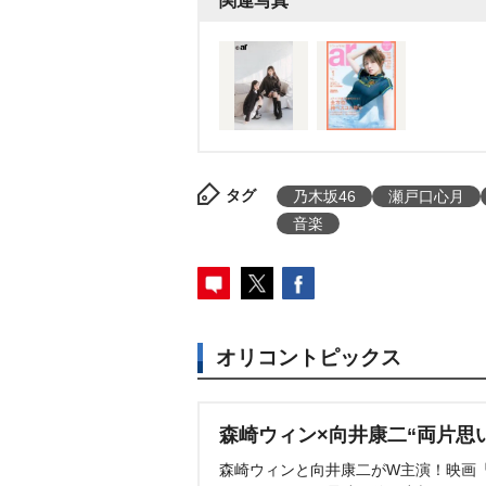
関連写真
タグ
乃木坂46
瀬戸口心月
音楽
オリコントピックス
森崎ウィン×向井康二“両片思
森崎ウィンと向井康二がW主演！映画『（L