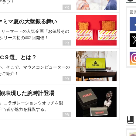
アラブ！
最
ァミマ夏の大盤振る舞い
ミリーマートの人気企画「お値段その
、シリーズ初の年2回開催！
C９選」とは？
い。そこで、マウスコンピューターの
をご紹介！
界観表現した腕時計登場
NT』コラボレーションウオッチを製
担当者が魅力を解説する。