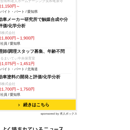
宅型有料老人ホームナーシング笑和竜泉寺
1,150円～
バイト・パート / 愛知県
動車メーカー研究所で触媒合成や分
評価/化学分析
B株式会社
1,800円～1,900円
社員 / 愛知県
理師/調理スタッフ募集、年齢不問
ーるまいてぃ中央保育室
1,075円～1,451円
バイト・パート / 北海道
動車塗料の開発と評価/化学分析
B株式会社
1,700円～1,750円
社員 / 愛知県
続きはこちら
sponsored by 求人ボックス