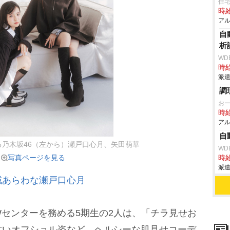
住
時給
アル
自
析
WD
時給
派遣
調
お
時給
アル
自
る乃木坂46（左から）瀬戸口心月、矢田萌華
WD
写真ページを見る
時給
派遣
域あらわな瀬戸口心月
センターを務める5期生の2人は、「チラ見せお
甘いオフショル姿など、ヘルシーな肌見せコーデ