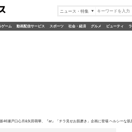
ニュース・特集
&ゲーム
動画配信サービス
スポーツ
社会・経済
グルメ
ビューティ
ラ
坂46瀬戸口心月&矢田萌華、『ar』「チラ見せお肌磨き」企画に登場 ヘルシーな肌