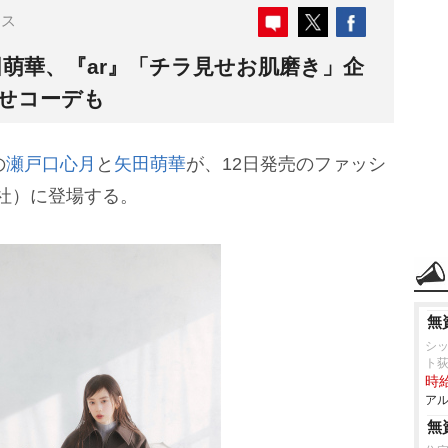
ース
田萌華、『ar』「チラ見せお肌磨き」企
見せコーデも
の
瀬戸口心月
と
矢田萌華
が、12日発売のファッシ
活社）に登場する。
無
シ
ト
時給
アル
無