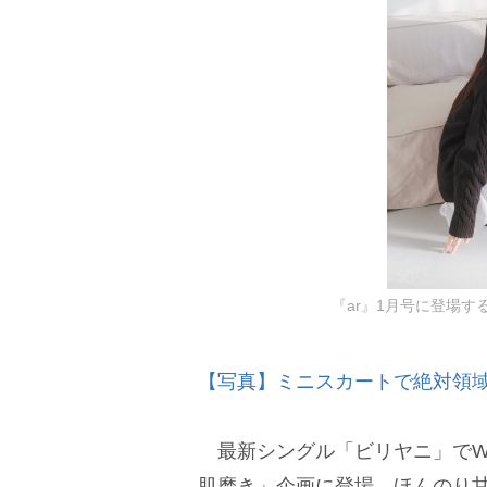
『ar』1月号に登場す
【写真】ミニスカートで絶対領
最新シングル「ビリヤニ」でW
肌磨き」企画に登場。ほんのり