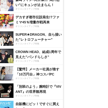
い”にキュンが止まらん！
オリコンタイアップ特集
デカすぎ都市伝説発生!?ファ
ミマ45％増量作戦再来
オリコンタイアップ特集
SUPER★DRAGON、自ら描い
た”レトロフューチャー”
オリコンタイアップ特集
CROWN HEAD、結成1周年で
見えた”バンドらしさ”
オリコンタイアップ特集
【驚愕】メーカー社員が推す
「10万円台」神コスパPC
オリコンタイアップ特集
「別班のよう」腕時計で『VIV
ANT』の世界観再現
オリコンタイアップ特集
自販機にピッ！ですぐに買え