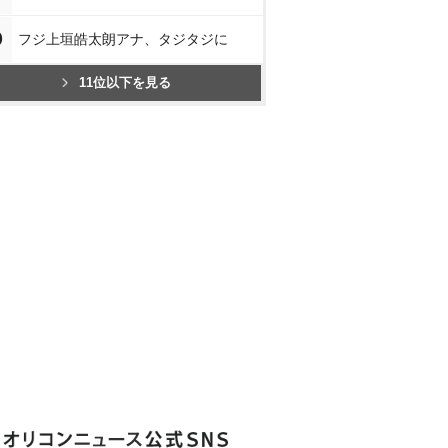
0
フジ上垣皓太朗アナ、タジタジに
11位以下を見る