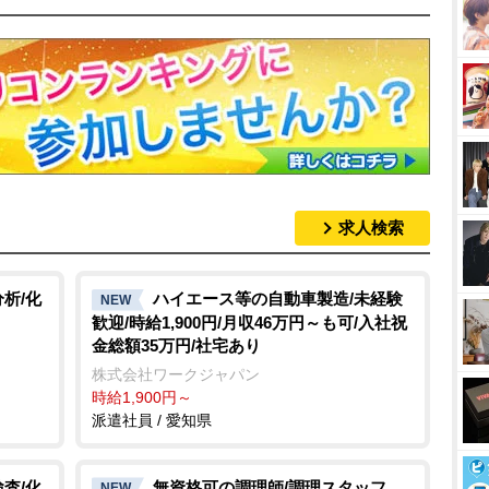
求人検索
析/化
ハイエース等の自動車製造/未経験
NEW
歓迎/時給1,900円/月収46万円～も可/入社祝
金総額35万円/社宅あり
株式会社ワークジャパン
時給1,900円～
派遣社員 / 愛知県
査/化
無資格可の調理師/調理スタッフ
NEW