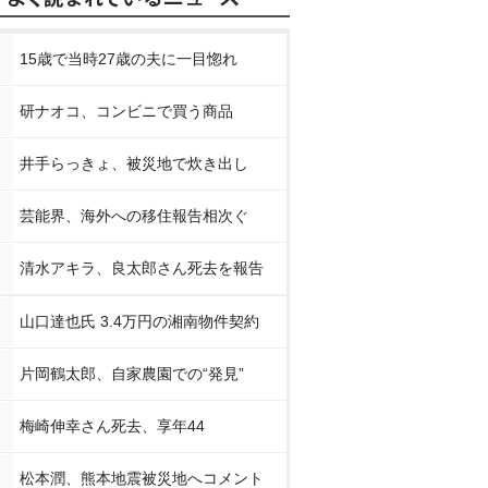
15歳で当時27歳の夫に一目惚れ
研ナオコ、コンビニで買う商品
井手らっきょ、被災地で炊き出し
芸能界、海外への移住報告相次ぐ
清水アキラ、良太郎さん死去を報告
山口達也氏 3.4万円の湘南物件契約
片岡鶴太郎、自家農園での“発見”
梅崎伸幸さん死去、享年44
松本潤、熊本地震被災地へコメント