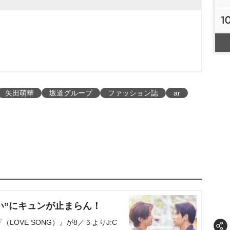
1
矢田萌華
坂道グループ
ファッション誌
ar
い”にキュンが止まらん！
OVE SONG）』が8／５よりJ:C