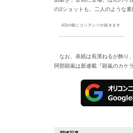
の2ショットも。二人のような素
ADの後にコンテンツが続きます
なお、表紙は長濱ねるが飾り、ほか「
阿部顕嵐は新連載『顕嵐のカケ