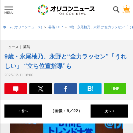
ホーム (オリコンニュース)
芸能 TOP
9歳・永尾柚乃、永野と“全力ラッセン”「う
ニュース
芸能
9歳・永尾柚乃、永野と“全力ラッセン”「うれ
しい」 “立ち位置指導”も
2025-12-11 16:00
（画像：9／22）
前へ
次へ