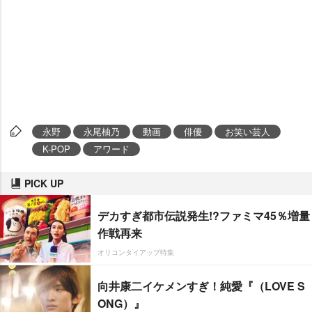
永野
永尾柚乃
動画
俳優
お笑い芸人
K-POP
アワード
PICK UP
デカすぎ都市伝説発生!?ファミマ45％増量
作戦再来
オリコンタイアップ特集
向井康二イケメンすぎ！純愛『（LOVE S
ONG）』