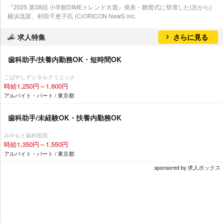
『2025 第38回 小学館DIMEトレンド大賞』発表・贈賞式に登壇した(左から)
横浜流星、村田千恵子氏 (C)ORICON NewS inc.
求人特集
さらに見る
歯科助手/扶養内勤務OK・短時間OK
こばやしデンタルクリニック
時給1,250円～1,600円
アルバイト・パート / 東京都
歯科助手/未経験OK・扶養内勤務OK
みやもと歯科医院
時給1,350円～1,550円
アルバイト・パート / 東京都
sponsored by 求人ボックス