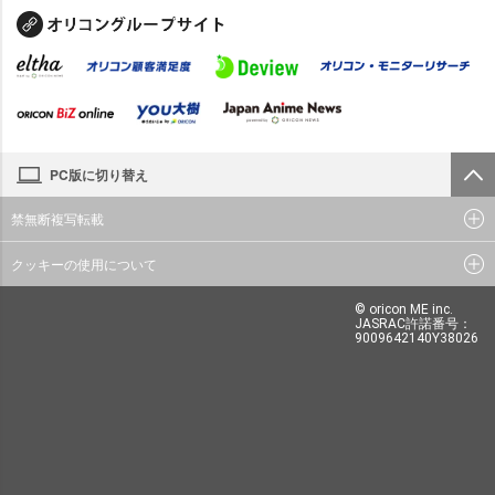
PC版に切り替え
禁無断複写転載
クッキーの使用について
© oricon ME inc.
JASRAC許諾番号：
9009642140Y38026