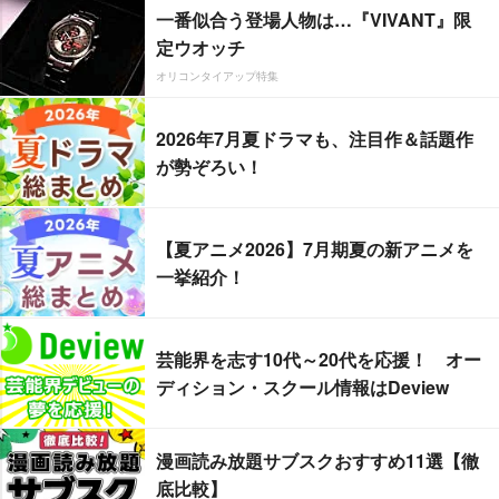
一番似合う登場人物は…『VIVANT』限
定ウオッチ
オリコンタイアップ特集
2026年7月夏ドラマも、注目作＆話題作
が勢ぞろい！
【夏アニメ2026】7月期夏の新アニメを
一挙紹介！
芸能界を志す10代～20代を応援！ オー
ディション・スクール情報はDeview
漫画読み放題サブスクおすすめ11選【徹
底比較】