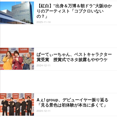
【紅白】“出身＆万博＆朝ドラ”大阪ゆか
りのアーティスト「コブクロいない
の？」
2025-11-14
ぱーてぃーちゃん、ベストキャラクター
賞受賞 授賞式でネタ披露もややウケ
2024-12-11
Aぇ! group、デビューイヤー振り返る
「見る景色は初体験が本当に多くて」
2024-12-11