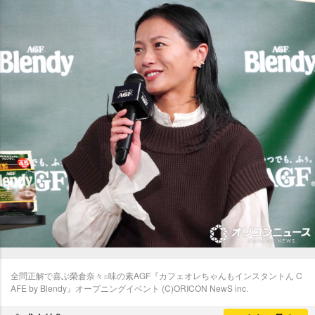
全問正解で喜ぶ榮倉奈々=味の素AGF『カフェオレちゃんもインスタントん C
AFE by Blendy』オープニングイベント (C)ORICON NewS inc.