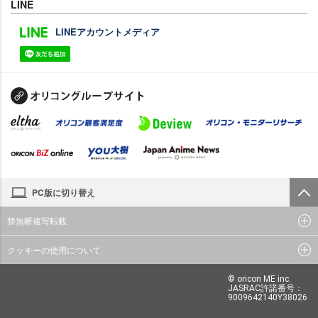
LINE
LINEアカウントメディア
PC版に切り替え
禁無断複写転載
クッキーの使用について
© oricon ME inc.
JASRAC許諾番号：
9009642140Y38026