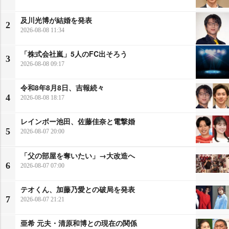
及川光博が結婚を発表
2
2026-08-08 11:34
「株式会社嵐」5人のFC出そろう
3
2026-08-08 09:17
令和8年8月8日、吉報続々
4
2026-08-08 18:17
レインボー池田、佐藤佳奈と電撃婚
5
2026-08-07 20:00
「父の部屋を奪いたい」→大改造へ
6
2026-08-07 07:00
テオくん、加藤乃愛との破局を発表
7
2026-08-07 21:21
亜希 元夫・清原和博との現在の関係