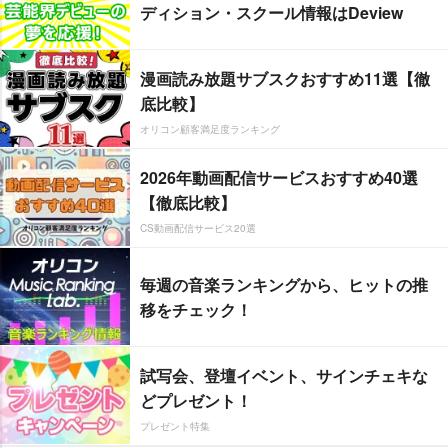
ディション・スクール情報はDeview
漫画読み放題サブスクおすすめ11選【徹
底比較】
オリコン顧客満足度ランキング
2026年動画配信サービスおすすめ40選
【徹底比較】
CS動画配信サービス20選
毎週の音楽ランキングから、ヒットの推
移をチェック！
試写会、登壇イベント、サインチェキな
どプレゼント！
プレゼント特集