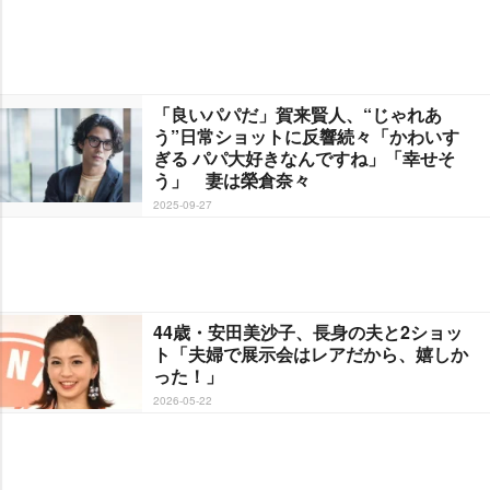
「良いパパだ」賀来賢人、“じゃれあ
う”日常ショットに反響続々「かわいす
ぎる パパ大好きなんですね」「幸せそ
う」 妻は榮倉奈々
2025-09-27
44歳・安田美沙子、長身の夫と2ショッ
ト「夫婦で展示会はレアだから、嬉しか
った！」
2026-05-22