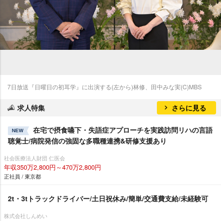
7日放送『日曜日の初耳学』に出演する(左から)林修、田中みな実(C)MBS
求人特集
さらに見る
在宅で摂食嚥下・失語症アプローチを実践訪問リハの言語
NEW
聴覚士/病院発信の強固な多職種連携&研修支援あり
社会医療法人財団 仁医会
年収350万2,800円～470万2,800円
正社員 / 東京都
2t・3tトラックドライバー/土日祝休み/簡単/交通費支給/未経験可
株式会社しんめい