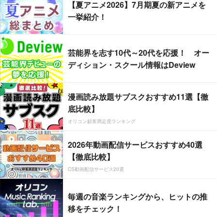
【夏アニメ2026】7月期夏の新アニメを
一挙紹介！
芸能界を志す10代～20代を応援！ オー
ディション・スクール情報はDeview
漫画読み放題サブスクおすすめ11選【徹
底比較】
オリコン顧客満足度ランキング
2026年動画配信サービスおすすめ40選
【徹底比較】
CS動画配信サービス20選
毎週の音楽ランキングから、ヒットの推
移をチェック！