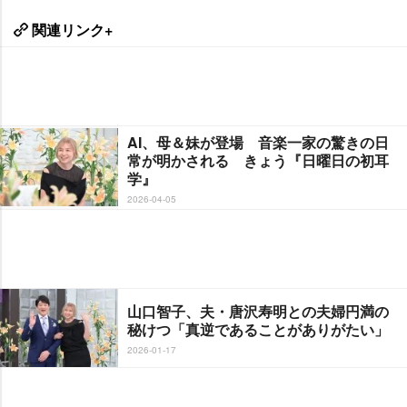
関連リンク+
AI、母＆妹が登場 音楽一家の驚きの日
常が明かされる きょう『日曜日の初耳
学』
2026-04-05
山口智子、夫・唐沢寿明との夫婦円満の
秘けつ「真逆であることがありがたい」
2026-01-17