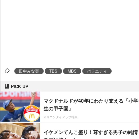
田中みな実
TBS
MBS
バラエティ
PICK UP
マクドナルドが40年にわたり支える「小学
生の甲子園」
オリコンタイアップ特集
イケメンてんこ盛り！尊すぎる男子の純情