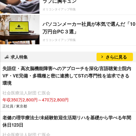
ラブに胸キュン
オリコンタイアップ特集
パソコンメーカー社員が本気で選んだ「10
万円台PC３選」
オリコンタイアップ特集
求人特集
さらに見る
失語症・高次脳機能障害へのアプローチを深化/言語聴覚士院内
VF・VE完備・多職種と密に連携してSTの専門性を追求できる
環境
社会医療法人財団 仁医会
年収350万2,800円～470万2,800円
正社員 / 東京都
老健の理学療法士/未経験歓迎生活期リハを基礎から学べる年間
休日123日
社会医療法人財団 仁医会