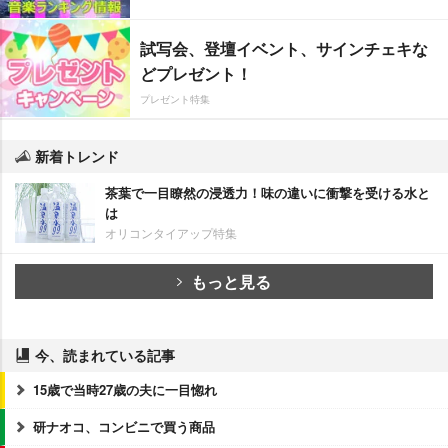
試写会、登壇イベント、サインチェキな
どプレゼント！
プレゼント特集
新着トレンド
茶葉で一目瞭然の浸透力！味の違いに衝撃を受ける水と
は
オリコンタイアップ特集
もっと見る
今、読まれている記事
15歳で当時27歳の夫に一目惚れ
研ナオコ、コンビニで買う商品