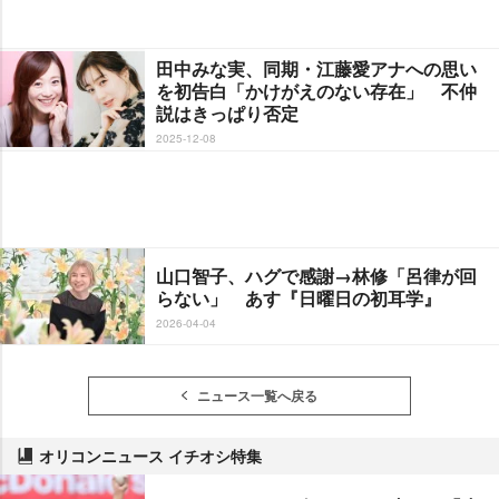
田中みな実、同期・江藤愛アナへの思い
を初告白「かけがえのない存在」 不仲
説はきっぱり否定
2025-12-08
山口智子、ハグで感謝→林修「呂律が回
らない」 あす『日曜日の初耳学』
2026-04-04
ニュース一覧へ戻る
オリコンニュース イチオシ特集