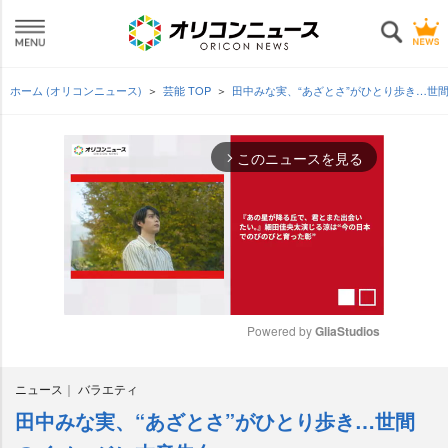
ホーム (オリコンニュース)
芸能 TOP
田中みな実、“あざとさ”がひとり歩き…世
このニュースを見る
arrow_forward_ios
Powered by 
GliaStudios
M
ニュース
バラエティ
u
t
田中みな実、“あざとさ”がひとり歩き…世間
e