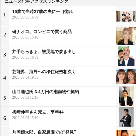
ニュース記事アクセスランキング
15歳で当時27歳の夫に一目惚れ
1
2026-08-05 16:09
研ナオコ、コンビニで買う商品
2
2026-08-05 15:10
井手らっきょ、被災地で炊き出し
3
2026-08-05 10:39
芸能界、海外への移住報告相次ぐ
4
2026-08-04 19:53
山口達也氏 3.4万円の湘南物件契約
5
2026-08-03 12:18
梅崎伸幸さん死去、享年44
6
2026-08-03 15:16
片岡鶴太郎、自家農園での“発見”