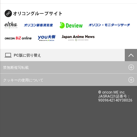
PC版に切り替え
禁無断複写転載
クッキーの使用について
© oricon ME inc.
JASRAC許諾番号：
9009642140Y38026