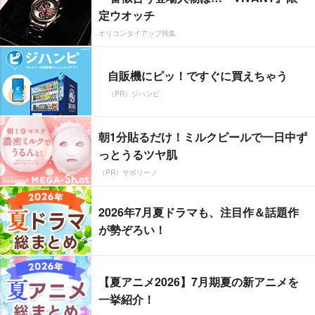
定ウオッチ
オリコンタイアップ特集
自販機にピッ！ですぐに買えちゃう
（PR）ジハンピ
朝1分貼るだけ！ミルクピールで一日中ず
っとうるツヤ肌
（PR）サボリーノ
2026年7月夏ドラマも、注目作＆話題作
が勢ぞろい！
【夏アニメ2026】7月期夏の新アニメを
一挙紹介！