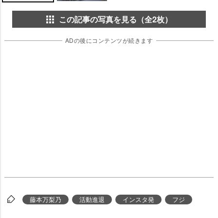
この記事の写真を見る（全2枚）
ADの後にコンテンツが続きます
藤本万梨乃
活動進退
インスタ発
フジ