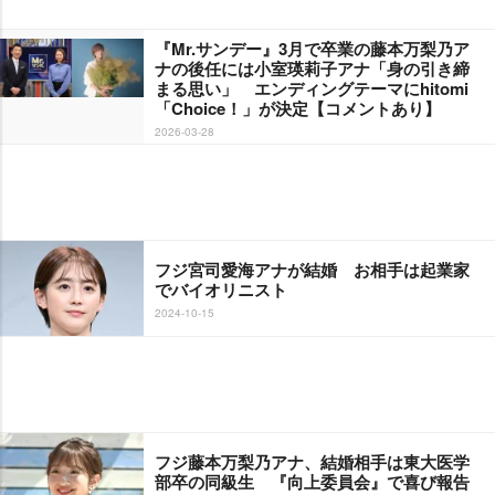
『Mr.サンデー』3月で卒業の藤本万梨乃ア
ナの後任には小室瑛莉子アナ「身の引き締
まる思い」 エンディングテーマにhitomi
「Choice！」が決定【コメントあり】
2026-03-28
フジ宮司愛海アナが結婚 お相手は起業家
でバイオリニスト
2024-10-15
フジ藤本万梨乃アナ、結婚相手は東大医学
部卒の同級生 『向上委員会』で喜び報告