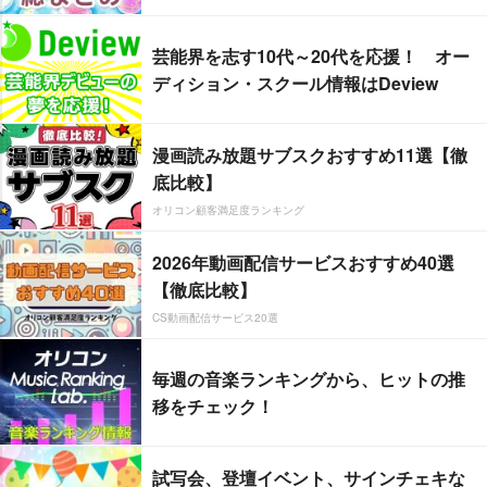
芸能界を志す10代～20代を応援！ オー
ディション・スクール情報はDeview
漫画読み放題サブスクおすすめ11選【徹
底比較】
オリコン顧客満足度ランキング
2026年動画配信サービスおすすめ40選
【徹底比較】
CS動画配信サービス20選
毎週の音楽ランキングから、ヒットの推
移をチェック！
試写会、登壇イベント、サインチェキな