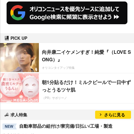
PICK UP
向井康二イケメンすぎ！純愛『（LOVE S
ONG）』
オリコンタイアップ特集
朝1分貼るだけ！ミルクピールで一日中ず
っとうるツヤ肌
（PR）サボリーノ
求人特集
さらに見る
自動車部品の組付け/寮完備/日払い/工場・製造
NEW