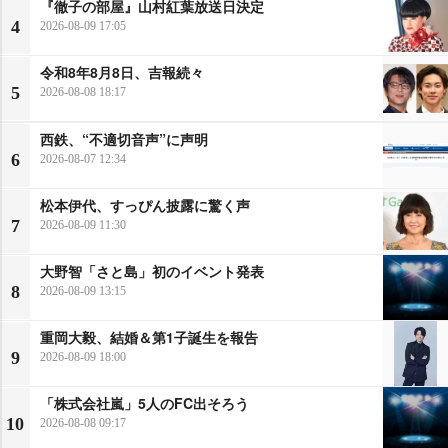
『徹子の部屋』山村紅葉放送日決定
4
2026-08-09 17:05
令和8年8月8日、吉報続々
5
2026-08-08 18:17
西鉄、“不適切音声”に声明
6
2026-08-07 12:34
松本伊代、すっぴん披露に驚く声
7
2026-08-09 11:30
大野智「さと島」初のイベント発表
8
2026-08-09 13:15
重岡大毅、結婚＆第1子誕生を報告
9
2026-08-09 18:00
「株式会社嵐」5人のFC出そろう
10
2026-08-08 09:17