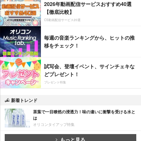
2026年動画配信サービスおすすめ40選
【徹底比較】
CS動画配信サービス20選
毎週の音楽ランキングから、ヒットの推
移をチェック！
試写会、登壇イベント、サインチェキな
どプレゼント！
プレゼント特集
新着トレンド
茶葉で一目瞭然の浸透力！味の違いに衝撃を受ける水と
は
オリコンタイアップ特集
もっと見る