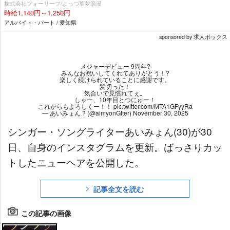
株式会社フォーリーフ/よっつ葉夢浪漫
時給1,140円～1,250円
アルバイト・パート / 愛知県
sponsored by 求人ボックス
メジャーデビュー 9周年?
みんなお祝いしてくれてありがとう！?
楽しく続けられていることに感謝です。
髪切った！
気合いで見慣れてぇ。
しゃー、10年目とつにゅー！
これからもよろしくー！！
pic.twitter.com/MTA1GFyyRa
— あいみょん ? (@aimyonGtter)
November 30, 2025
シンガー・ソングライターあいみょん(30)が30
日、自身のインスタグラムを更新。ばっさりカッ
トしたニューヘアを公開した。
記事全文を読む
この記事の画像