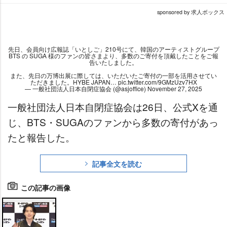
sponsored by 求人ボックス
先日、会員向け広報誌「いとしご」210号にて、韓国のアーティストグループ
BTS の SUGA 様のファンの皆さまより、多数のご寄付を頂戴したことをご報
告いたしました。
また、先日の万博出展に際しては、いただいたご寄付の一部を活用させてい
ただきました。HYBE JAPAN…
pic.twitter.com/9GMzUzv7HX
— 一般社団法人日本自閉症協会 (@asjoffice)
November 27, 2025
一般社団法人日本自閉症協会は26日、公式Xを通
じ、BTS・SUGAのファンから多数の寄付があっ
たと報告した。
記事全文を読む
この記事の画像