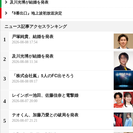
及川光博が結婚を発表
『8番出口』地上波初放送決定
ニュース記事アクセスランキング
戸塚純貴、結婚を発表
1
2026-08-08 17:54
及川光博が結婚を発表
2
2026-08-08 11:34
「株式会社嵐」5人のFC出そろう
3
2026-08-08 09:17
レインボー池田、佐藤佳奈と電撃婚
4
2026-08-07 20:00
テオくん、加藤乃愛との破局を発表
5
2026-08-07 21:21