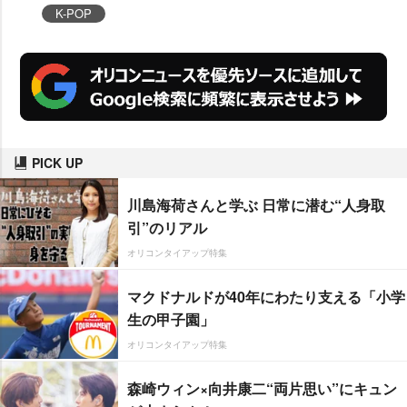
K-POP
PICK UP
川島海荷さんと学ぶ 日常に潜む“人身取
引”のリアル
オリコンタイアップ特集
マクドナルドが40年にわたり支える「小学
生の甲子園」
オリコンタイアップ特集
森崎ウィン×向井康二“両片思い”にキュン