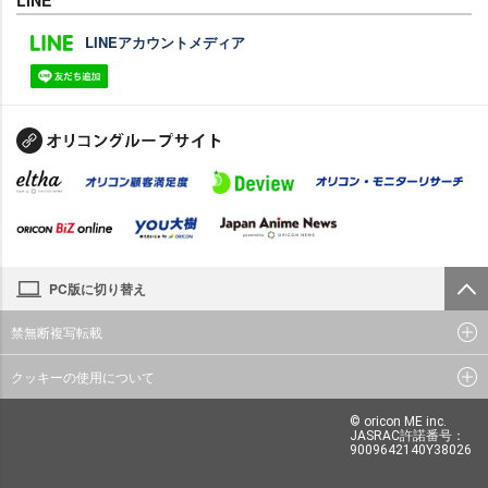
LINE
LINEアカウントメディア
PC版に切り替え
禁無断複写転載
クッキーの使用について
© oricon ME inc.
JASRAC許諾番号：
9009642140Y38026