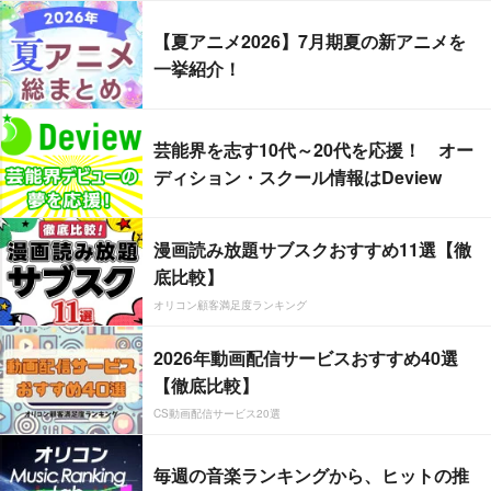
【夏アニメ2026】7月期夏の新アニメを
一挙紹介！
芸能界を志す10代～20代を応援！ オー
ディション・スクール情報はDeview
漫画読み放題サブスクおすすめ11選【徹
底比較】
オリコン顧客満足度ランキング
2026年動画配信サービスおすすめ40選
【徹底比較】
CS動画配信サービス20選
毎週の音楽ランキングから、ヒットの推