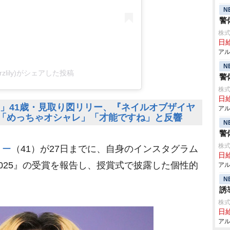
N
警
株式
日給
アル
N
zlily)がシェアした投稿
警
株式
日給
?」41歳・見取り図リリー、『ネイルオブザイヤ
アル
 「めっちゃオシャレ」「才能ですね」と反響
N
警
株式
リー
（41）が27日までに、自身のインスタグラム
日給
025』の受賞を報告し、授賞式で披露した個性的
アル
N
誘
株式
日給
アル