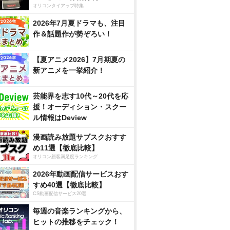
オリコンタイアップ特集
2026年7月夏ドラマも、注目
作＆話題作が勢ぞろい！
【夏アニメ2026】7月期夏の
新アニメを一挙紹介！
芸能界を志す10代～20代を応
援！オーディション・スクー
ル情報はDeview
漫画読み放題サブスクおすす
め11選【徹底比較】
オリコン顧客満足度ランキング
2026年動画配信サービスおす
すめ40選【徹底比較】
CS動画配信サービス20選
毎週の音楽ランキングから、
ヒットの推移をチェック！