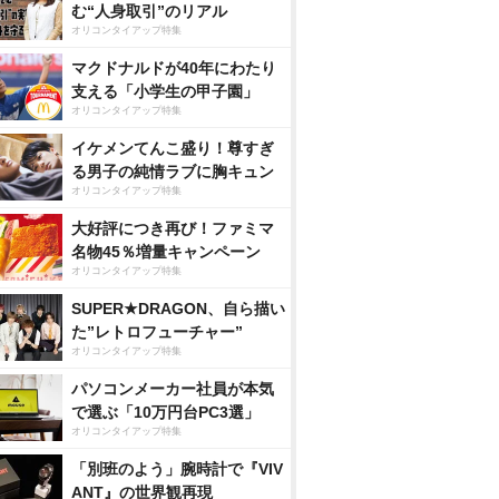
む“人身取引”のリアル
オリコンタイアップ特集
マクドナルドが40年にわたり
支える「小学生の甲子園」
オリコンタイアップ特集
イケメンてんこ盛り！尊すぎ
る男子の純情ラブに胸キュン
オリコンタイアップ特集
大好評につき再び！ファミマ
名物45％増量キャンペーン
オリコンタイアップ特集
SUPER★DRAGON、自ら描い
た”レトロフューチャー”
オリコンタイアップ特集
パソコンメーカー社員が本気
で選ぶ「10万円台PC3選」
オリコンタイアップ特集
「別班のよう」腕時計で『VIV
ANT』の世界観再現