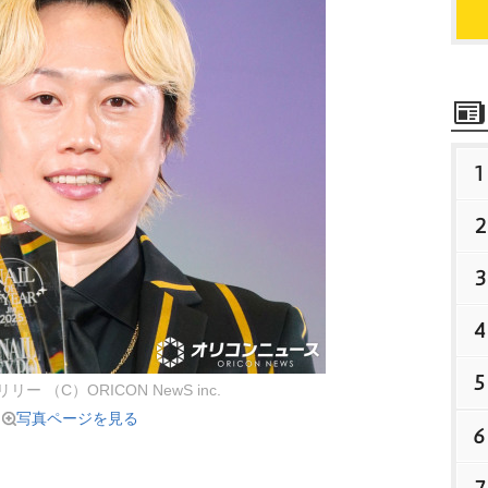
1
2
3
4
5
ー （C）ORICON NewS inc.
写真ページを見る
6