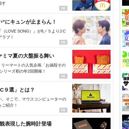
指す
い”にキュンが止まらん！
OVE SONG）』が8／５よりJ:C
アラブ！
ァミマ夏の大盤振る舞い
ミリーマートの人気企画「お値段その
、シリーズ初の年2回開催！
C９選」とは？
い。そこで、マウスコンピューターの
をご紹介！
界観表現した腕時計登場