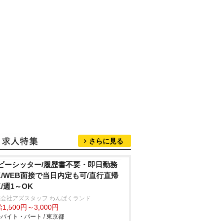
さらに見る
ビーシッター/履歴書不要・即日勤務
K/WEB面接で当日内定も可/直行直帰
K/週1～OK
会社アズスタッフ わんぱくランド
1,500円～3,000円
バイト・パート / 東京都