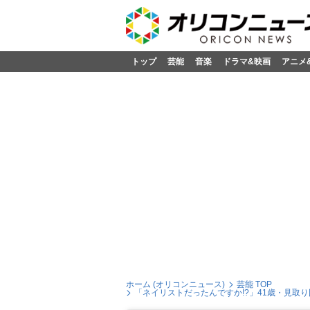
トップ
芸能
音楽
ドラマ&映画
アニメ
ホーム (オリコンニュース)
芸能 TOP
「ネイリストだったんですか!?」41歳・見取