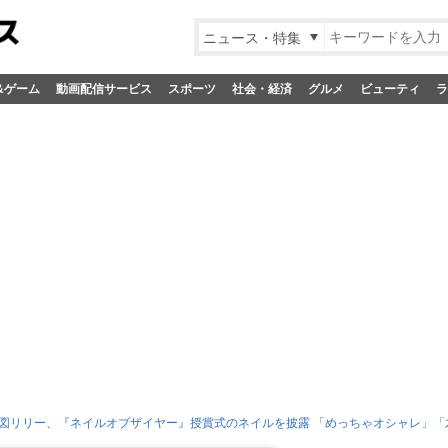
ニュース・特集
&ゲーム
動画配信サービス
スポーツ
社会・経済
グルメ
ビューティ
ラ
り図リリー、『ネイルオブザイヤー』授賞式のネイルを披露 「めっちゃオシャレ」