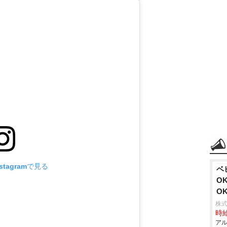
tagramで見る
ベ
O
O
株式
時給
アル