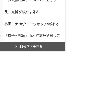
「株式会社嵐」5人のFC出そろう
及川光博が結婚を発表
林田アナ サタデーウオッチ9離れる
0
『徹子の部屋』山村紅葉放送日決定
11位以下を見る