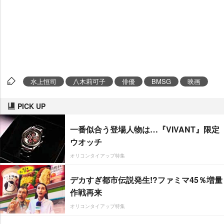
水上恒司
八木莉可子
俳優
BMSG
映画
PICK UP
一番似合う登場人物は…『VIVANT』限定
ウオッチ
オリコンタイアップ特集
デカすぎ都市伝説発生!?ファミマ45％増量
作戦再来
オリコンタイアップ特集