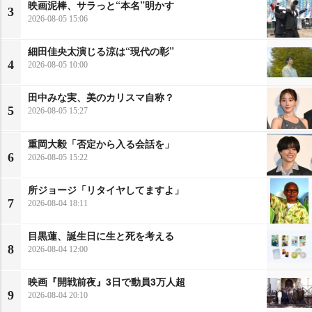
映画泥棒、サラっと“本名”明かす
3
2026-08-05 15:06
細田佳央太演じる涼は“現代の彰”
4
2026-08-05 10:00
田中みな実、美のカリスマ自称？
5
2026-08-05 15:27
重岡大毅「否定から入る会話を」
6
2026-08-05 15:22
所ジョージ「リタイヤしてますよ」
7
2026-08-04 18:11
目黒蓮、誕生日に生と死を考える
8
2026-08-04 12:00
映画『開戦前夜』3日で動員3万人超
9
2026-08-04 20:10