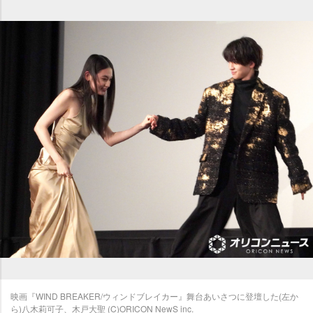
映画『WIND BREAKER/ウィンドブレイカー』舞台あいさつに登壇した(左か
ら)八木莉可子、木戸大聖 (C)ORICON NewS inc.