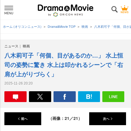
ホーム (オリコンニュース)
Drama&Movie TOP
映画
八木莉可子「何個、目が
ニュース
映画
八木莉可子「何個、目があるのか…」 水上恒
司の姿勢に驚き 水上は叩かれるシーンで「右
肩が上がりづらく」
2025-11-26 20:20
（画像：21／21）
前へ
次へ