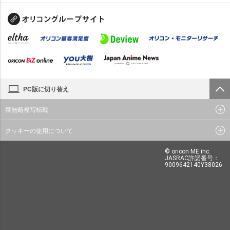
PC版に切り替え
禁無断複写転載
クッキーの使用について
© oricon ME inc.
JASRAC許諾番号：
9009642140Y38026