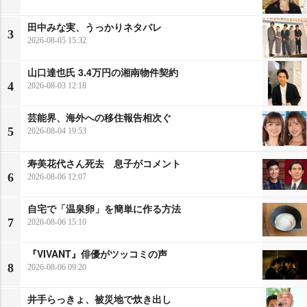
田中みな実、うっかりネタバレ
3
2026-08-05 15:32
山口達也氏 3.4万円の湘南物件契約
4
2026-08-03 12:18
芸能界、海外への移住報告相次ぐ
5
2026-08-04 19:53
寿美花代さん死去 息子がコメント
6
2026-08-06 12:07
自宅で「温泉卵」を簡単に作る方法
7
2026-08-06 15:10
『VIVANT』俳優がツッコミの声
8
2026-08-06 09:20
井手らっきょ、被災地で炊き出し