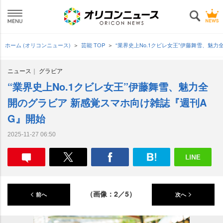
ホーム (オリコンニュース)
芸能 TOP
“業界史上No.1クビレ女王”伊藤舞雪、魅
ニュース
グラビア
“業界史上No.1クビレ女王”伊藤舞雪、魅力全
開のグラビア 新感覚スマホ向け雑誌『週刊A
G』開始
2025-11-27 06:50
（画像：2／5）
前へ
次へ