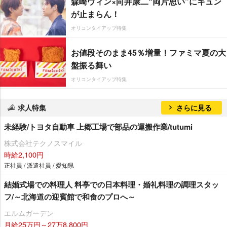
森崎ウィン×向井康二“両片思い”にキュン
が止まらん！
オリコンタイアップ特集
お値段そのまま45％増量！ファミマ夏の大
盤振る舞い
オリコンタイアップ特集
求人特集
さらに見る
未経験/トヨタ自動車 上郷工場で部品の運搬作業/tutumi
株式会社テクノスマイル
時給2,100円
正社員 / 派遣社員 / 愛知県
結婚式場での料理人 料亭での日本料理・婚礼料理の調理スタッ
フ/～北海道の迎賓館で和食のプロへ～
エルムガーデン
月給25万円～27万8,800円