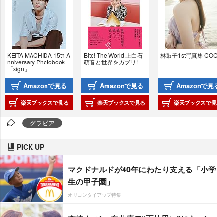
KEITA MACHIDA 15th A
Bite! The World 上白石
林鼓子1st写真集 CO
nniversary Photobook 
萌音と世界をガブリ!
「sign」
Amazonで見る
Amazonで見る
Amazonで見
楽天ブックスで見る
楽天ブックスで見る
楽天ブックスで見
グラビア
PICK UP
マクドナルドが40年にわたり支える「小学
生の甲子園」
オリコンタイアップ特集