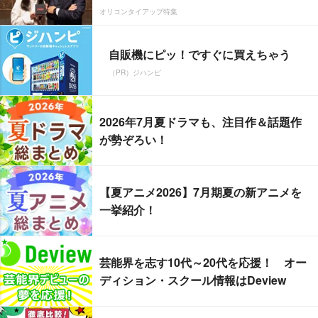
オリコンタイアップ特集
自販機にピッ！ですぐに買えちゃう
（PR）ジハンピ
2026年7月夏ドラマも、注目作＆話題作
が勢ぞろい！
【夏アニメ2026】7月期夏の新アニメを
一挙紹介！
芸能界を志す10代～20代を応援！ オー
ディション・スクール情報はDeview