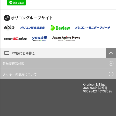
PC版に切り替え
禁無断複写転載
クッキーの使用について
© oricon ME inc.
JASRAC許諾番号：
9009642140Y38026