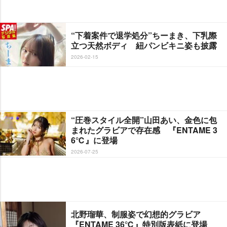
“下着案件で退学処分”ちーまき、下乳際
立つ天然ボディ 紐パンビキニ姿も披露
2026-02-15
“圧巻スタイル全開”山田あい、金色に包
まれたグラビアで存在感 『ENTAME 3
6℃』に登場
2026-07-25
北野瑠華、制服姿で幻想的グラビア
『ENTAME 36℃』特別版表紙に登場