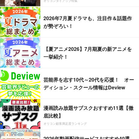
オリコンタイアップ特集
2026年7月夏ドラマも、注目作＆話題作
が勢ぞろい！
【夏アニメ2026】7月期夏の新アニメを
一挙紹介！
芸能界を志す10代～20代を応援！ オー
ディション・スクール情報はDeview
漫画読み放題サブスクおすすめ11選【徹
底比較】
オリコン顧客満足度ランキング
2026年動画配信サービスおすすめ40選