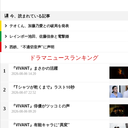
今、読まれている記事
テオくん、加藤乃愛との破局を発表
レインボー池田、佐藤佳奈と電撃婚
西鉄、“不適切音声”に声明
ドラマニュースランキング
『VIVANT』まさかの活躍
1
2026-08-06 14:20
『Tシャツが乾くまで』ラスト10秒
2
2026-08-07 22:52
『VIVANT』俳優がツッコミの声
3
2026-08-06 09:20
『VIVANT』有能キャラに“異変”