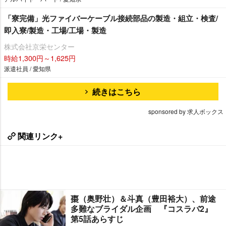
「寮完備」光ファイバーケーブル接続部品の製造・組立・検査/
即入寮/製造・工場/工場・製造
株式会社京栄センター
時給1,300円～1,625円
派遣社員 / 愛知県
続きはこちら
sponsored by 求人ボックス
関連リンク+
棗（奥野壮）＆斗真（豊田裕大）、前途
多難なブライダル企画 『コスラバ2』
第5話あらすじ