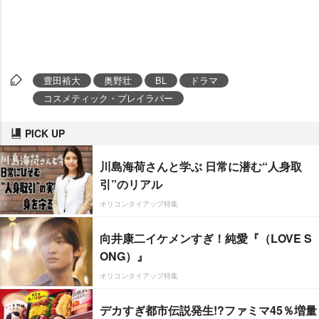
豊田裕大
奥野壮
BL
ドラマ
コスメティック・プレイラバー
PICK UP
川島海荷さんと学ぶ 日常に潜む“人身取
引”のリアル
オリコンタイアップ特集
向井康二イケメンすぎ！純愛『（LOVE S
ONG）』
オリコンタイアップ特集
デカすぎ都市伝説発生!?ファミマ45％増量