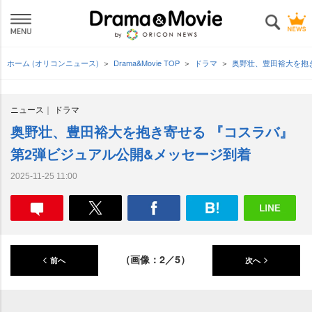
ホーム (オリコンニュース)
Drama&Movie TOP
ドラマ
奥野壮、豊田裕大を抱
ニュース
ドラマ
奥野壮、豊田裕大を抱き寄せる 『コスラバ』
第2弾ビジュアル公開&メッセージ到着
2025-11-25 11:00
（画像：2／5）
前へ
次へ