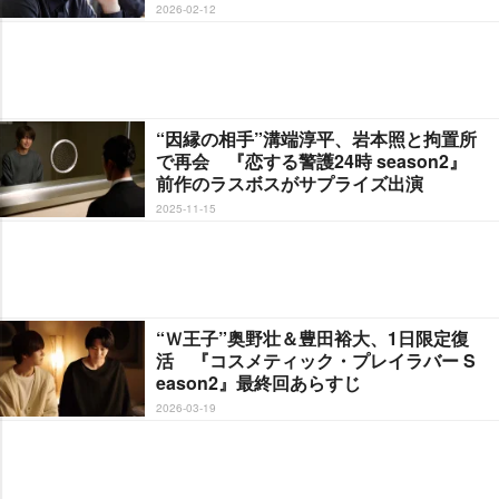
2026-02-12
“因縁の相手”溝端淳平、岩本照と拘置所
で再会 『恋する警護24時 season2』
前作のラスボスがサプライズ出演
2025-11-15
“Ｗ王子”奥野壮＆豊田裕大、1日限定復
活 『コスメティック・プレイラバー S
eason2』最終回あらすじ
2026-03-19