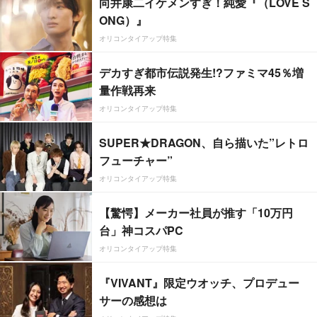
向井康二イケメンすぎ！純愛『（LOVE S
ONG）』
オリコンタイアップ特集
デカすぎ都市伝説発生!?ファミマ45％増
量作戦再来
オリコンタイアップ特集
SUPER★DRAGON、自ら描いた”レトロ
フューチャー”
オリコンタイアップ特集
【驚愕】メーカー社員が推す「10万円
台」神コスパPC
オリコンタイアップ特集
『VIVANT』限定ウオッチ、プロデュー
サーの感想は