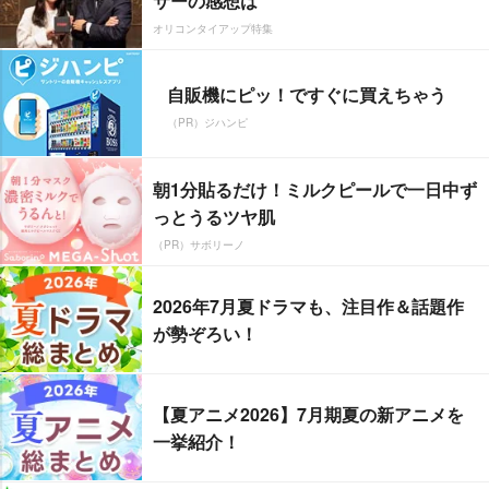
サーの感想は
オリコンタイアップ特集
自販機にピッ！ですぐに買えちゃう
（PR）ジハンピ
朝1分貼るだけ！ミルクピールで一日中ず
っとうるツヤ肌
（PR）サボリーノ
2026年7月夏ドラマも、注目作＆話題作
が勢ぞろい！
【夏アニメ2026】7月期夏の新アニメを
一挙紹介！