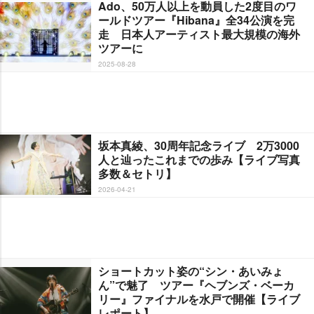
Ado、50万人以上を動員した2度目のワ
ールドツアー『Hibana』全34公演を完
走 日本人アーティスト最大規模の海外
ツアーに
2025-08-28
坂本真綾、30周年記念ライブ 2万3000
人と辿ったこれまでの歩み【ライブ写真
多数＆セトリ】
2026-04-21
ショートカット姿の“シン・あいみょ
ん”で魅了 ツアー『ヘブンズ・ベーカ
リー』ファイナルを水戸で開催【ライブ
レポート】