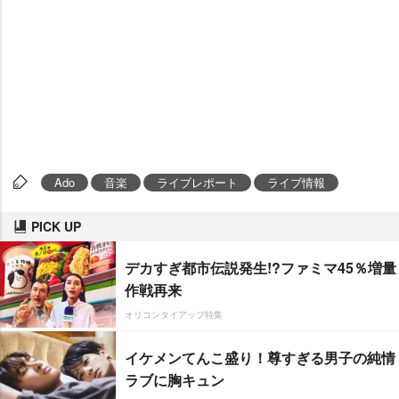
Ado
音楽
ライブレポート
ライブ情報
PICK UP
デカすぎ都市伝説発生!?ファミマ45％増量
作戦再来
オリコンタイアップ特集
イケメンてんこ盛り！尊すぎる男子の純情
ラブに胸キュン