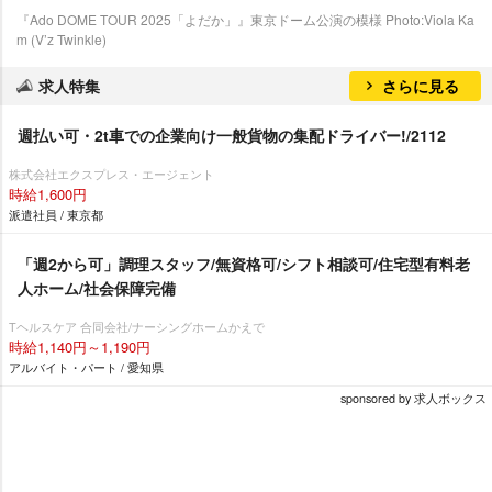
『Ado DOME TOUR 2025「よだか」』東京ドーム公演の模様 Photo:Viola Ka
m (V’z Twinkle)
求人特集
さらに見る
週払い可・2t車での企業向け一般貨物の集配ドライバー!/2112
株式会社エクスプレス・エージェント
時給1,600円
派遣社員 / 東京都
「週2から可」調理スタッフ/無資格可/シフト相談可/住宅型有料老
人ホーム/社会保障完備
Tヘルスケア 合同会社/ナーシングホームかえで
時給1,140円～1,190円
アルバイト・パート / 愛知県
sponsored by 求人ボックス