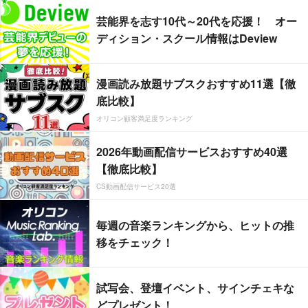
芸能界を志す10代～20代を応援！ オー
ディション・スクール情報はDeview
漫画読み放題サブスクおすすめ11選【徹
底比較】
オリコン顧客満足度ランキング
2026年動画配信サービスおすすめ40選
【徹底比較】
CS動画配信サービス20選
毎週の音楽ランキングから、ヒットの推
移をチェック！
試写会、登壇イベント、サインチェキな
どプレゼント！