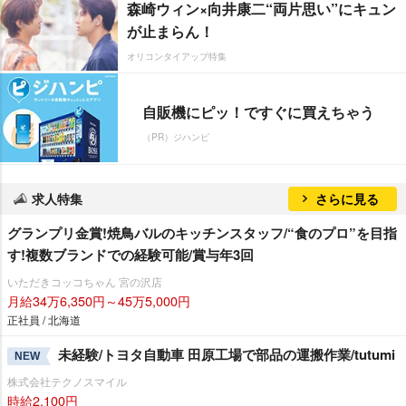
森崎ウィン×向井康二“両片思い”にキュン
が止まらん！
オリコンタイアップ特集
自販機にピッ！ですぐに買えちゃう
（PR）ジハンピ
求人特集
さらに見る
グランプリ金賞!焼鳥バルのキッチンスタッフ/“食のプロ”を目指
す!複数ブランドでの経験可能/賞与年3回
いただきコッコちゃん 宮の沢店
月給34万6,350円～45万5,000円
正社員 / 北海道
未経験/トヨタ自動車 田原工場で部品の運搬作業/tutumi
NEW
株式会社テクノスマイル
時給2,100円