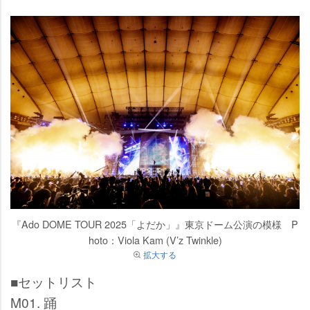
『Ado DOME TOUR 2025「よだか」』東京ドーム公演の模様 P
hoto：Viola Kam (V’z Twinkle)
拡大する
■セットリスト
M01. 踊