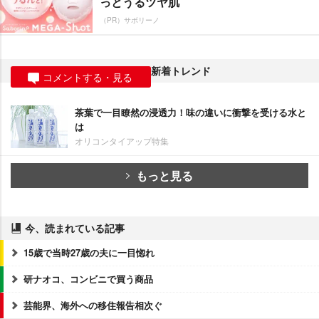
っとうるツヤ肌
（PR）サボリーノ
新着トレンド
コメントする・見る
茶葉で一目瞭然の浸透力！味の違いに衝撃を受ける水と
は
オリコンタイアップ特集
もっと見る
今、読まれている記事
15歳で当時27歳の夫に一目惚れ
研ナオコ、コンビニで買う商品
芸能界、海外への移住報告相次ぐ