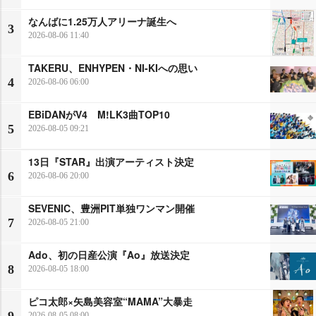
なんばに1.25万人アリーナ誕生へ
3
2026-08-06 11:40
TAKERU、ENHYPEN・NI-KIへの思い
4
2026-08-06 06:00
EBiDANがV4 M!LK3曲TOP10
5
2026-08-05 09:21
13日『STAR』出演アーティスト決定
6
2026-08-06 20:00
SEVENIC、豊洲PIT単独ワンマン開催
7
2026-08-05 21:00
Ado、初の日産公演『Ao』放送決定
8
2026-08-05 18:00
ピコ太郎×矢島美容室“MAMA”大暴走
2026-08-05 08:00