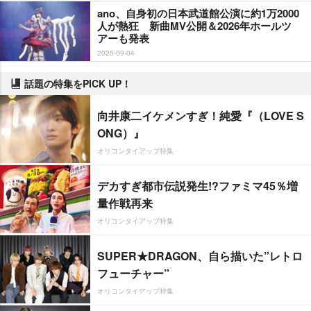
ano、自身初の日本武道館公演に約1万2000
人が熱狂 新曲MV公開＆2026年ホールツ
アーも発表
2025-09-04
話題の特集をPICK UP！
向井康二イケメンすぎ！純愛『（LOVE S
ONG）』
オリコンタイアップ特集
デカすぎ都市伝説発生!?ファミマ45％増
量作戦再来
オリコンタイアップ特集
SUPER★DRAGON、自ら描いた”レトロ
フューチャー”
オリコンタイアップ特集