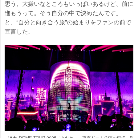
思う。大嫌いなところもいっぱいあるけど、前に
進もうって。そう自分の中で決めたんです」
と、“自分と向き合う旅”の始まりをファンの前で
宣言した。
『Ado DOME TOUR 2025「よだか」』東京ドーム公演の模様 P