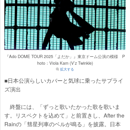
『Ado DOME TOUR 2025「よだか」』東京ドーム公演の模様 P
hoto：Viola Kam (V’z Twinkle)
拡大する
■日本公演らしいカバーと気球に乗ったサプライ
ズ演出
終盤には、「ずっと歌いたかった歌を歌いま
す。リスペクトを込めて」と前置きし、After the
Rainの「彗星列車のベルが鳴る」を披露。日本