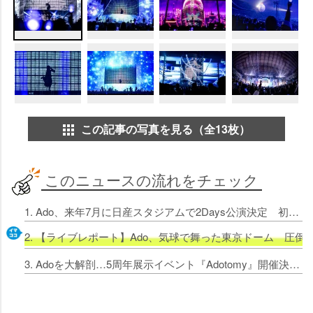
この記事の写真を見る（全13枚）
このニュースの流れをチェック
1. Ado、来年7月に日産スタジアムで2Days公演決定 初のドームツアー『よだか』完遂
2. 【ライブレポート】Ado、気球で舞った東京ドーム 圧
3. Adoを大解剖…5周年展示イベント『Adotomy』開催決定 東京・大阪で来年1月から