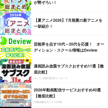
が勢ぞろい！
【夏アニメ2026】7月期夏の新アニメを
一挙紹介！
芸能界を志す10代～20代を応援！ オー
ディション・スクール情報はDeview
漫画読み放題サブスクおすすめ11選【徹
底比較】
オリコン顧客満足度ランキング
2026年動画配信サービスおすすめ40選
【徹底比較】
CS動画配信サービス20選