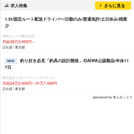
求人特集
さらに見る
1.5t/固定ルート配送ドライバー/日勤のみ/普通免許/土日休み/残業
少
SBSゼンツウ株式会社
月給28万3,655円～
正社員 / 東京都
釣り好き必見「釣具の設計開発」/DAIWA公認製品/年休11
NEW
7日
株式会社スポーツライフプラネッツ
月給24万2,000円～31万7,000円
正社員 / 東京都
sponsored by 求人ボックス