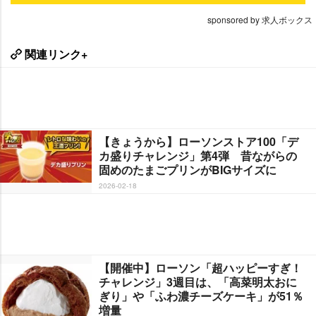
sponsored by 求人ボックス
関連リンク+
【きょうから】ローソンストア100「デ
カ盛りチャレンジ」第4弾 昔ながらの
固めのたまごプリンがBIGサイズに
2026-02-18
【開催中】ローソン「超ハッピーすぎ！
チャレンジ」3週目は、「高菜明太おに
ぎり」や「ふわ濃チーズケーキ」が51％
増量