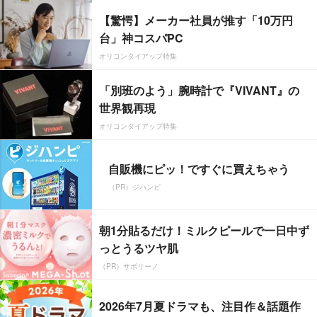
【驚愕】メーカー社員が推す「10万円
台」神コスパPC
オリコンタイアップ特集
「別班のよう」腕時計で『VIVANT』の
世界観再現
オリコンタイアップ特集
自販機にピッ！ですぐに買えちゃう
（PR）ジハンピ
朝1分貼るだけ！ミルクピールで一日中ず
っとうるツヤ肌
（PR）サボリーノ
2026年7月夏ドラマも、注目作＆話題作