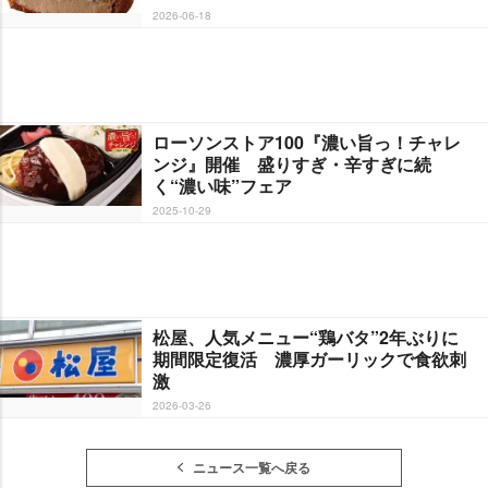
2026-06-18
ローソンストア100『濃い旨っ！チャレ
ンジ』開催 盛りすぎ・辛すぎに続
く“濃い味”フェア
2025-10-29
松屋、人気メニュー“鶏バタ”2年ぶりに
期間限定復活 濃厚ガーリックで食欲刺
激
2026-03-26
ニュース一覧へ戻る