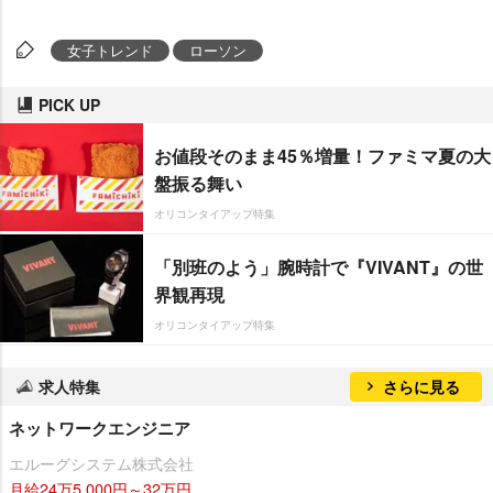
女子トレンド
ローソン
PICK UP
お値段そのまま45％増量！ファミマ夏の大
盤振る舞い
オリコンタイアップ特集
「別班のよう」腕時計で『VIVANT』の世
界観再現
オリコンタイアップ特集
求人特集
さらに見る
ネットワークエンジニア
エルーグシステム株式会社
月給24万5,000円～32万円