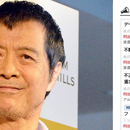
デ
株式
時給
派遣
不
株式
時給
派遣
不
週
株式
時給
アル
N
フ
ミ
時給