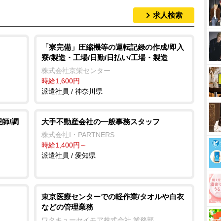
求人検索
「寮完備」圧縮機等の運転記録の作成/即入
寮/製造・工場/日勤/日払い/工場・製造
株式会社京栄センター
時給1,600円
派遣社員 / 神奈川県
師/調
大手不動産会社の一般事務スタッフ
株式会社I・PARTNERS
時給1,400円～
派遣社員 / 愛知県
東京医療センターでの軽作業/タオルや白衣
などの管理業務
ワタキューセイモア株式会社 業務部