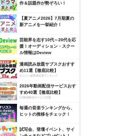
作＆話題作が勢ぞろい！
【夏アニメ2026】7月期夏の
新アニメを一挙紹介！
芸能界を志す10代～20代を応
援！オーディション・スクー
ル情報はDeview
漫画読み放題サブスクおすす
め11選【徹底比較】
オリコン顧客満足度ランキング
2026年動画配信サービスおす
すめ40選【徹底比較】
CS動画配信サービス20選
毎週の音楽ランキングから、
ヒットの推移をチェック！
試写会、登壇イベント、サイ
ンチェキなどプレゼント！