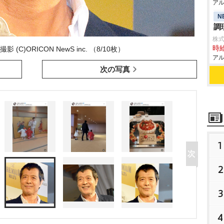
アル
N
調
株
時給
 (C)ORICON NewS inc. （8/10枚）
アル
次の写真
1
2
3
4