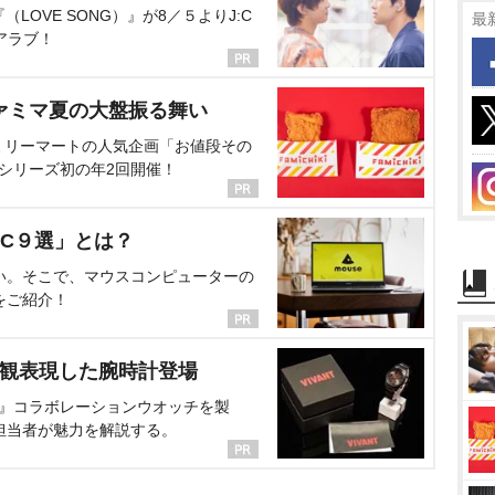
OVE SONG）』が8／５よりJ:C
最
アラブ！
ァミマ夏の大盤振る舞い
ミリーマートの人気企画「お値段その
、シリーズ初の年2回開催！
C９選」とは？
い。そこで、マウスコンピューターの
をご紹介！
界観表現した腕時計登場
NT』コラボレーションウオッチを製
担当者が魅力を解説する。