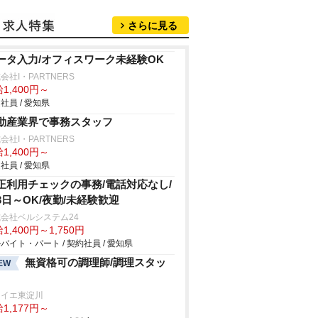
さらに見る
ータ入力/オフィスワーク未経験OK
会社I・PARTNERS
1,400円～
社員 / 愛知県
動産業界で事務スタッフ
会社I・PARTNERS
1,400円～
社員 / 愛知県
正利用チェックの事務/電話対応なし/
3日～OK/夜勤/未経験歓迎
会社ベルシステム24
1,400円～1,750円
バイト・パート / 契約社員 / 愛知県
無資格可の調理師/調理スタッ
EW
ライエ東淀川
1,177円～