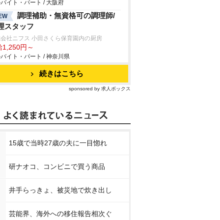
バイト・パート / 大阪府
調理補助・無資格可の調理師/
EW
理スタッフ
式会社ニフス 小田さくら保育園内の厨房
1,250円～
バイト・パート / 神奈川県
続きはこちら
sponsored by 求人ボックス
15歳で当時27歳の夫に一目惚れ
研ナオコ、コンビニで買う商品
井手らっきょ、被災地で炊き出し
芸能界、海外への移住報告相次ぐ