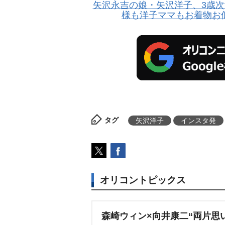
矢沢永吉の娘・矢沢洋子、3歳次
様も洋子ママもお着物お
タグ
矢沢洋子
インスタ発
オリコントピックス
森崎ウィン×向井康二“両片思