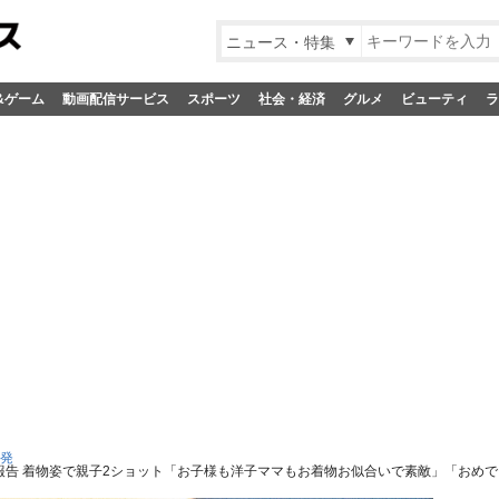
ニュース・特集
&ゲーム
動画配信サービス
スポーツ
社会・経済
グルメ
ビューティ
ラ
S発
報告 着物姿で親子2ショット「お子様も洋子ママもお着物お似合いで素敵」「おめ