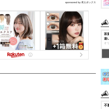
sponsored by 求人ボックス
茶
違
オ
不