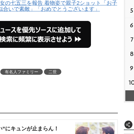
女の七五三を報告 着物姿で親子2ショット「お子
似合いで素敵」「おめでとうございます」
5
6
7
8
9
有名人ファミリー
二世
1
い”にキュンが止まらん！