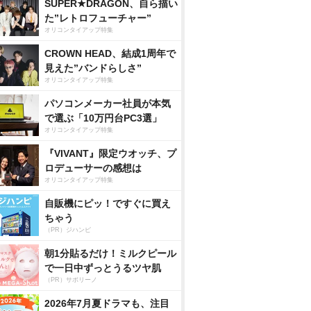
SUPER★DRAGON、自ら描い
た”レトロフューチャー”
オリコンタイアップ特集
CROWN HEAD、結成1周年で
見えた”バンドらしさ”
オリコンタイアップ特集
パソコンメーカー社員が本気
で選ぶ「10万円台PC3選」
オリコンタイアップ特集
『VIVANT』限定ウオッチ、プ
ロデューサーの感想は
オリコンタイアップ特集
自販機にピッ！ですぐに買え
ちゃう
（PR）ジハンピ
朝1分貼るだけ！ミルクピール
で一日中ずっとうるツヤ肌
（PR）サボリーノ
2026年7月夏ドラマも、注目