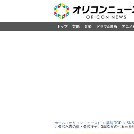
トップ
芸能
音楽
ドラマ&映画
アニメ
ホーム（オリコンニュース）
芸能 TOP
SN
矢沢永吉の娘・矢沢洋子、3歳次女の七五三を