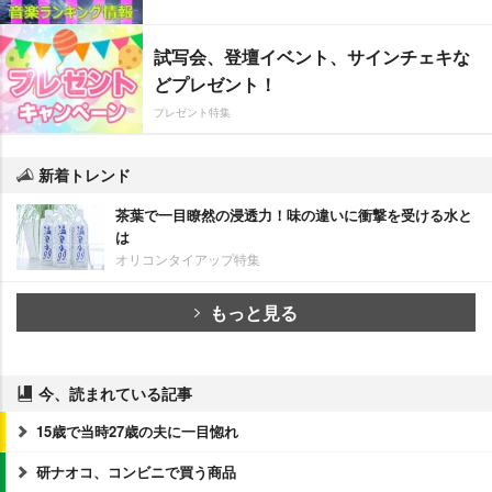
試写会、登壇イベント、サインチェキな
どプレゼント！
プレゼント特集
新着トレンド
茶葉で一目瞭然の浸透力！味の違いに衝撃を受ける水と
は
オリコンタイアップ特集
もっと見る
今、読まれている記事
15歳で当時27歳の夫に一目惚れ
研ナオコ、コンビニで買う商品