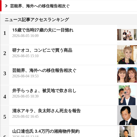
芸能界、海外への移住報告相次ぐ
ニュース記事アクセスランキング
15歳で当時27歳の夫に一目惚れ
1
2026-08-05 16:09
研ナオコ、コンビニで買う商品
2
2026-08-05 15:10
芸能界、海外への移住報告相次ぐ
3
2026-08-04 19:53
井手らっきょ、被災地で炊き出し
4
2026-08-05 10:39
清水アキラ、良太郎さん死去を報告
5
2026-08-02 16:45
山口達也氏 3.4万円の湘南物件契約