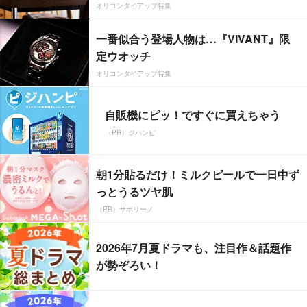
オリコンタイアップ特集
一番似合う登場人物は…『VIVANT』限
定ウオッチ
オリコンタイアップ特集
自販機にピッ！ですぐに買えちゃう
（PR）ジハンピ
朝1分貼るだけ！ミルクピールで一日中ず
っとうるツヤ肌
（PR）サボリーノ
2026年7月夏ドラマも、注目作＆話題作
が勢ぞろい！