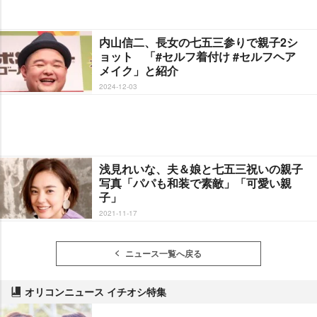
内山信二、長女の七五三参りで親子2シ
ョット 「#セルフ着付け #セルフヘア
メイク」と紹介
2024-12-03
浅見れいな、夫＆娘と七五三祝いの親子
写真「パパも和装で素敵」「可愛い親
子」
2021-11-17
ニュース一覧へ戻る
オリコンニュース イチオシ特集