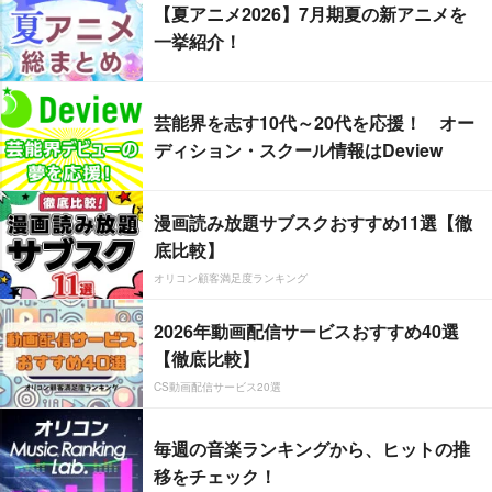
【夏アニメ2026】7月期夏の新アニメを
一挙紹介！
芸能界を志す10代～20代を応援！ オー
ディション・スクール情報はDeview
漫画読み放題サブスクおすすめ11選【徹
底比較】
オリコン顧客満足度ランキング
2026年動画配信サービスおすすめ40選
【徹底比較】
CS動画配信サービス20選
毎週の音楽ランキングから、ヒットの推
移をチェック！