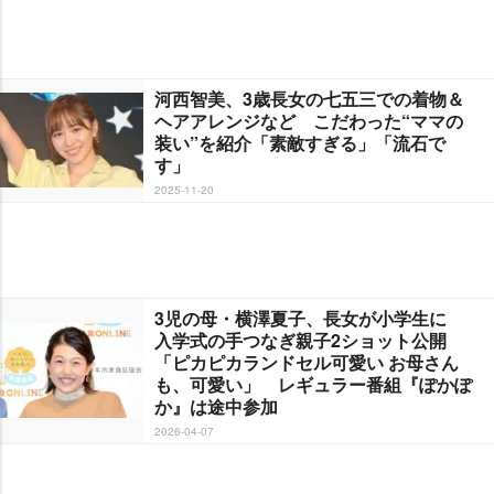
河西智美、3歳長女の七五三での着物＆
ヘアアレンジなど こだわった“ママの
装い”を紹介「素敵すぎる」「流石で
す」
2025-11-20
3児の母・横澤夏子、長女が小学生に
入学式の手つなぎ親子2ショット公開
「ピカピカランドセル可愛い お母さん
も、可愛い」 レギュラー番組『ぽかぽ
か』は途中参加
2026-04-07