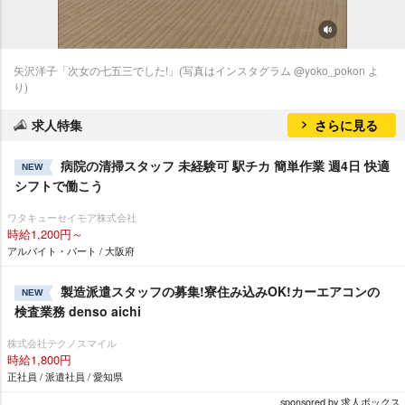
矢沢洋子「次女の七五三でした!」(写真はインスタグラム @yoko_pokon よ
り)
求人特集
さらに見る
病院の清掃スタッフ 未経験可 駅チカ 簡単作業 週4日 快適
NEW
シフトで働こう
ワタキューセイモア株式会社
時給1,200円～
アルバイト・パート / 大阪府
製造派遣スタッフの募集!寮住み込みOK!カーエアコンの
NEW
検査業務 denso aichi
株式会社テクノスマイル
時給1,800円
正社員 / 派遣社員 / 愛知県
sponsored by 求人ボックス