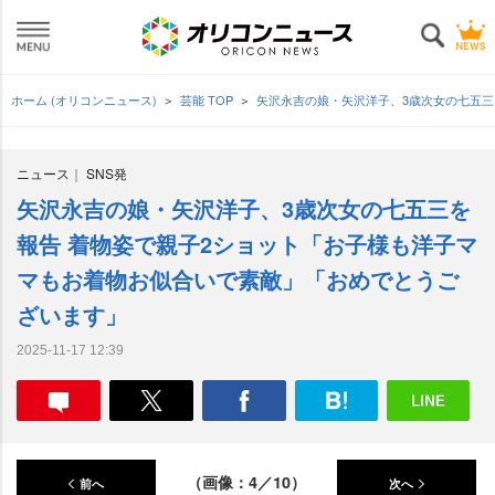
ホーム (オリコンニュース)
芸能 TOP
矢沢永吉の娘・矢沢洋子、3歳次女の七五三
ニュース
SNS発
矢沢永吉の娘・矢沢洋子、3歳次女の七五三を
報告 着物姿で親子2ショット「お子様も洋子マ
マもお着物お似合いで素敵」「おめでとうご
ざいます」
2025-11-17 12:39
（画像：4／10）
前へ
次へ