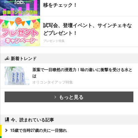
移をチェック！
試写会、登壇イベント、サインチェキな
どプレゼント！
プレゼント特集
新着トレンド
茶葉で一目瞭然の浸透力！味の違いに衝撃を受ける水と
は
オリコンタイアップ特集
もっと見る
今、読まれている記事
15歳で当時27歳の夫に一目惚れ