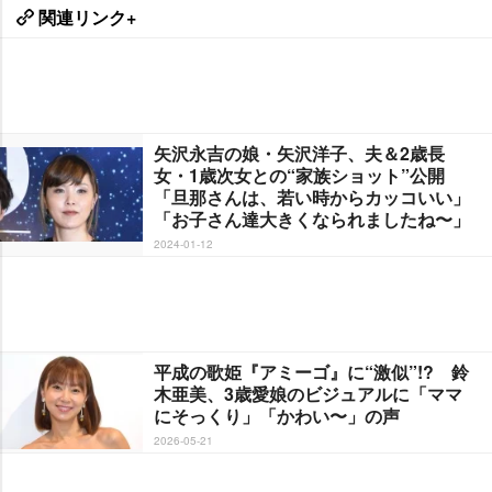
関連リンク+
矢沢永吉の娘・矢沢洋子、夫＆2歳長
女・1歳次女との“家族ショット”公開
「旦那さんは、若い時からカッコいい」
「お子さん達大きくなられましたね〜」
2024-01-12
平成の歌姫『アミーゴ』に“激似”!? 鈴
木亜美、3歳愛娘のビジュアルに「ママ
にそっくり」「かわい〜」の声
2026-05-21