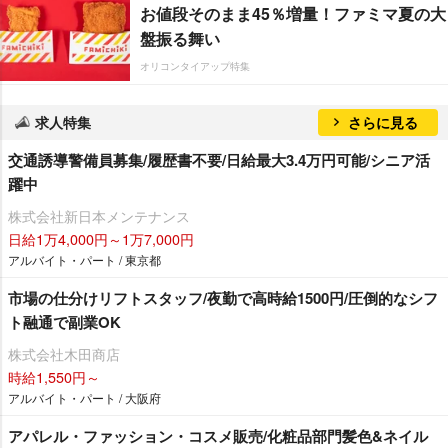
お値段そのまま45％増量！ファミマ夏の大
盤振る舞い
オリコンタイアップ特集
求人特集
さらに見る
交通誘導警備員募集/履歴書不要/日給最大3.4万円可能/シニア活
躍中
株式会社新日本メンテナンス
日給1万4,000円～1万7,000円
アルバイト・パート / 東京都
市場の仕分けリフトスタッフ/夜勤で高時給1500円/圧倒的なシフ
ト融通で副業OK
株式会社木田商店
時給1,550円～
アルバイト・パート / 大阪府
アパレル・ファッション・コスメ販売/化粧品部門髪色&ネイル