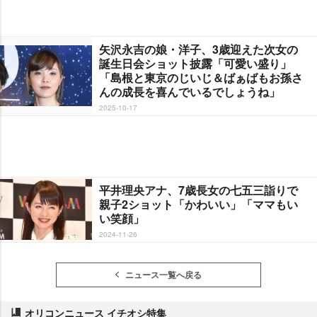
矢沢永吉の娘・洋子、3歳迎えた次女の
誕生日会ショット披露「可愛い盛り」
「島根と東京のじいじ＆ばぁばもお孫さ
んの成長を喜んでいるでしょうね」
2025-10-17
平井理央アナ、7歳長女の七五三詣りで
親子2ショット「かわいい」「ママもい
い笑顔」
2024-11-26
ニュース一覧へ戻る
オリコンニュース イチオシ特集