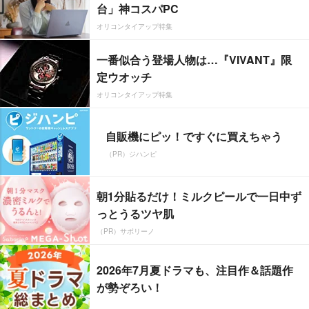
台」神コスパPC
オリコンタイアップ特集
一番似合う登場人物は…『VIVANT』限
定ウオッチ
オリコンタイアップ特集
自販機にピッ！ですぐに買えちゃう
（PR）ジハンピ
朝1分貼るだけ！ミルクピールで一日中ず
っとうるツヤ肌
（PR）サボリーノ
2026年7月夏ドラマも、注目作＆話題作
が勢ぞろい！