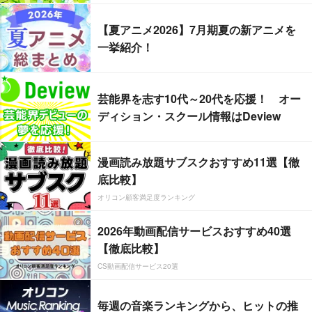
【夏アニメ2026】7月期夏の新アニメを
一挙紹介！
芸能界を志す10代～20代を応援！ オー
ディション・スクール情報はDeview
漫画読み放題サブスクおすすめ11選【徹
底比較】
オリコン顧客満足度ランキング
2026年動画配信サービスおすすめ40選
【徹底比較】
CS動画配信サービス20選
毎週の音楽ランキングから、ヒットの推