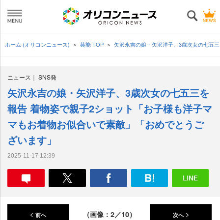
ホーム (オリコンニュース)
芸能 TOP
矢沢永吉の娘・矢沢洋子、3歳次女の七五三
ニュース
SNS発
矢沢永吉の娘・矢沢洋子、3歳次女の七五三を
報告 着物姿で親子2ショット「お子様も洋子マ
マもお着物お似合いで素敵」「おめでとうご
ざいます」
2025-11-17 12:39
（画像：2／10）
前へ
次へ