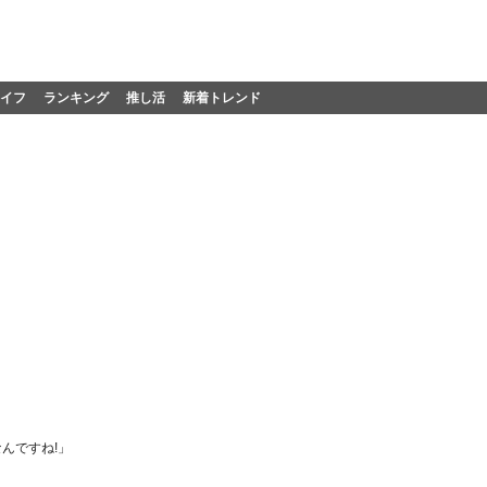
イフ
ランキング
推し活
新着トレンド
んですね!」