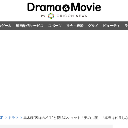
&ゲーム
動画配信サービス
スポーツ
社会・経済
グルメ
ビューティ
ラ
OP
ドラマ
黒木瞳“因縁の相手”と腕組みショット「美の共演」「本当は仲良しな