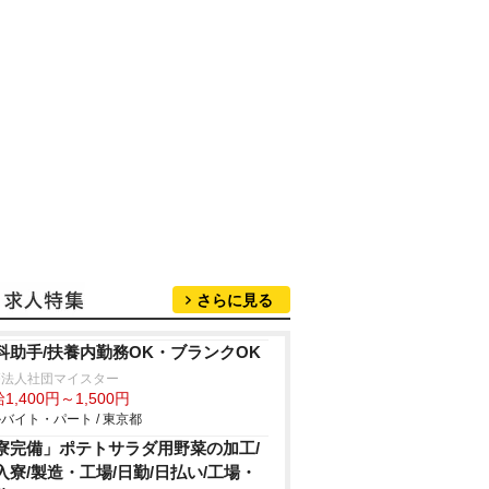
さらに見る
科助手/扶養内勤務OK・ブランクOK
療法人社団マイスター
1,400円～1,500円
バイト・パート / 東京都
寮完備」ポテトサラダ用野菜の加工/
入寮/製造・工場/日勤/日払い/工場・