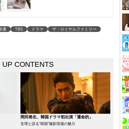
俳優
TBS
ドラマ
ザ・ロイヤルファミリー
K UP CONTENTS
岡田将生、韓国ドラマ初出演「運命的」
玄理と語る“韓国”撮影現場の魅力