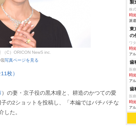
製
株
時給
派遣
東
の
ワタ
時給
（C）ORICON NewS inc.
アル
写真ページを見る
歯
医
11枚）
時給
アル
歯
市
）の妻・京子役の黒木瞳と、耕造のかつての愛
医療
朋子の2ショットを投稿し、「本編ではバチバチな
時給
アル
介した。