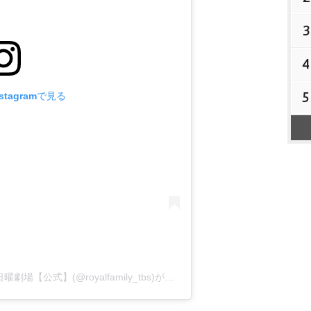
3
4
5
tagramで見る
ザ・ロイヤルファミリー ? TBS10月期日曜劇場【公式】(@royalfamily_tbs)がシェアした投稿