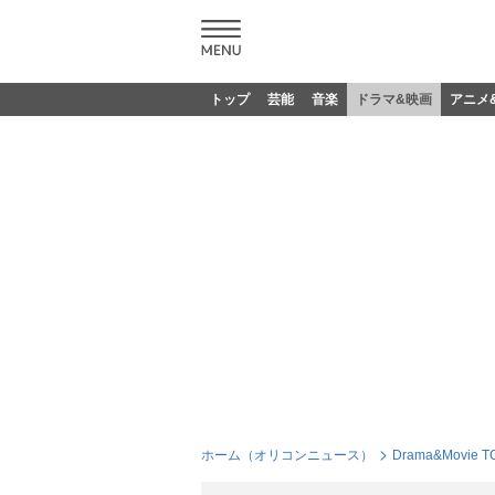
トップ
芸能
音楽
ドラマ&映画
アニメ
ホーム（オリコンニュース）
Drama&Movie T