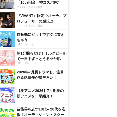
「10万円台」神コスパPC
オリコンタイアップ特集
『VIVANT』限定ウオッチ、プ
ロデューサーの感想は
オリコンタイアップ特集
自販機にピッ！ですぐに買え
ちゃう
（PR）ジハンピ
朝1分貼るだけ！ミルクピール
で一日中ずっとうるツヤ肌
（PR）サボリーノ
2026年7月夏ドラマも、注目
作＆話題作が勢ぞろい！
【夏アニメ2026】7月期夏の
新アニメを一挙紹介！
芸能界を志す10代～20代を応
援！オーディション・スクー