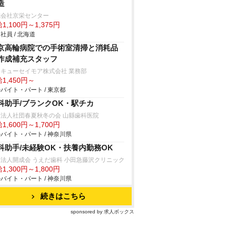
造
式会社京栄センター
1,100円～1,375円
社員 / 北海道
京高輪病院での手術室清掃と消耗品
作成補充スタッフ
キューセイモア株式会社 業務部
1,450円～
バイト・パート / 東京都
科助手/ブランクOK・駅チカ
療法人社団春夏秋冬の会 山縣歯科医院
1,600円～1,700円
バイト・パート / 神奈川県
科助手/未経験OK・扶養内勤務OK
法人開成会 うえだ歯科 小田急藤沢クリニック
1,300円～1,800円
バイト・パート / 神奈川県
続きはこちら
sponsored by 求人ボックス