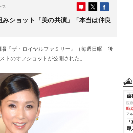
ース
腕組みショット「美の共演」「本当は仲良
劇場『ザ・ロイヤルファミリー』（毎週日曜 後
キャストのオフショットが公開された。
歯
医
時給
アル
「
即