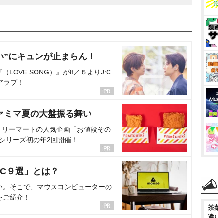
い”にキュンが止まらん！
OVE SONG）』が8／５よりJ:C
アラブ！
ァミマ夏の大盤振る舞い
ミリーマートの人気企画「お値段その
、シリーズ初の年2回開催！
C９選」とは？
い。そこで、マウスコンピューターの
をご紹介！
茶
違