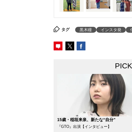
タグ
黒木瞳
インスタ発
PIC
15歳・稲垣来泉、新たな“自分”
『GTO』出演【インタビュー】