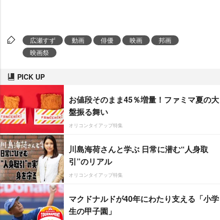
広瀬すず
動画
俳優
映画
邦画
映画祭
PICK UP
お値段そのまま45％増量！ファミマ夏の大
盤振る舞い
オリコンタイアップ特集
川島海荷さんと学ぶ 日常に潜む“人身取
引”のリアル
オリコンタイアップ特集
マクドナルドが40年にわたり支える「小学
生の甲子園」