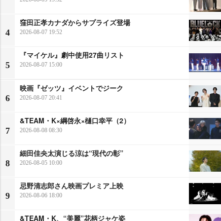
窪田正孝カナダからサプライズ登場
4
2026-08-07 19:52
『マイケル』劇中使用27曲リスト
5
2026-08-07 15:00
映画『ゼッツ』イベントでジーク
6
2026-08-07 20:41
&TEAM・K×綱啓永×樋口幸平（2）
7
2026-08-08 08:30
細田佳央太演じる涼は“現代の彰”
8
2026-08-05 10:00
忌野清志郎さん映画プレミア上映
9
2026-08-06 18:00
&TEAM・K、“美麗”花柄ジャケ姿