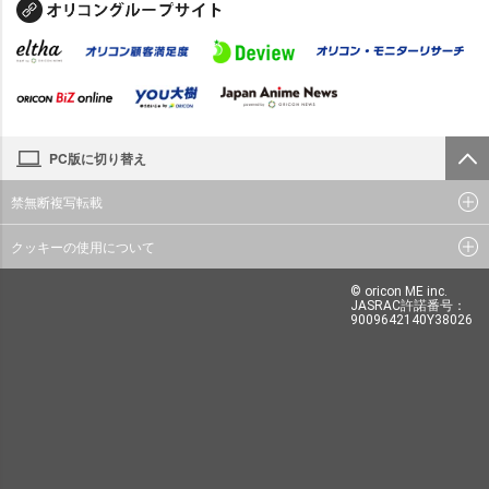
PC版に切り替え
禁無断複写転載
クッキーの使用について
© oricon ME inc.
JASRAC許諾番号：
9009642140Y38026