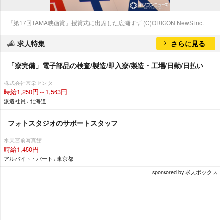
『第17回TAMA映画賞』授賞式に出席した広瀬すず (C)ORICON NewS inc.
求人特集
さらに見る
「寮完備」電子部品の検査/製造/即入寮/製造・工場/日勤/日払い
株式会社京栄センター
時給1,250円～1,563円
派遣社員 / 北海道
フォトスタジオのサポートスタッフ
水天宮前写真館
時給1,450円
アルバイト・パート / 東京都
sponsored by 求人ボックス