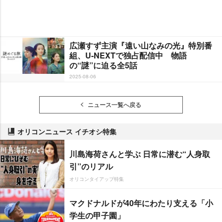
広瀬すず主演『遠い山なみの光』特別番
組、U-NEXTで独占配信中 物語
の“謎”に迫る全5話
2025-08-06
ニュース一覧へ戻る
オリコンニュース イチオシ特集
川島海荷さんと学ぶ 日常に潜む“人身取
引”のリアル
オリコンタイアップ特集
マクドナルドが40年にわたり支える「小
学生の甲子園」