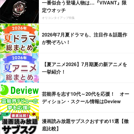
一番似合う登場人物は…『VIVANT』限
定ウオッチ
オリコンタイアップ特集
2026年7月夏ドラマも、注目作＆話題作
が勢ぞろい！
【夏アニメ2026】7月期夏の新アニメを
一挙紹介！
芸能界を志す10代～20代を応援！ オー
ディション・スクール情報はDeview
漫画読み放題サブスクおすすめ11選【徹
底比較】