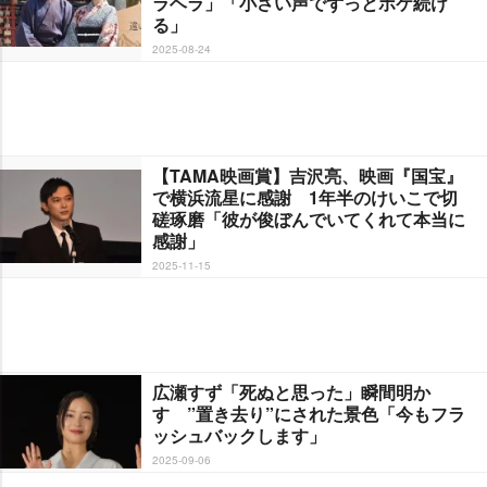
ラヘラ」「小さい声でずっとボケ続け
る」
2025-08-24
【TAMA映画賞】吉沢亮、映画『国宝』
で横浜流星に感謝 1年半のけいこで切
磋琢磨「彼が俊ぼんでいてくれて本当に
感謝」
2025-11-15
広瀬すず「死ぬと思った」瞬間明か
す ”置き去り”にされた景色「今もフラ
ッシュバックします」
2025-09-06