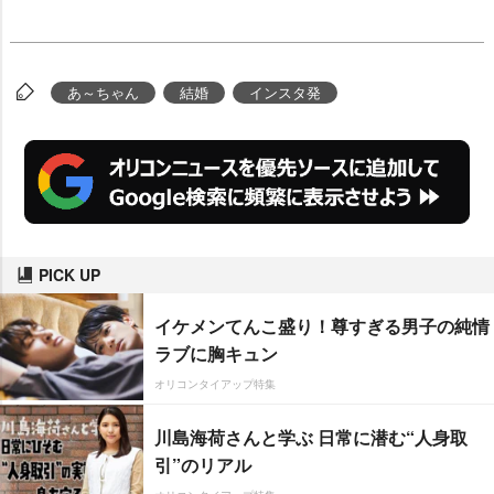
あ～ちゃん
結婚
インスタ発
PICK UP
イケメンてんこ盛り！尊すぎる男子の純情
ラブに胸キュン
オリコンタイアップ特集
川島海荷さんと学ぶ 日常に潜む“人身取
引”のリアル