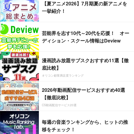
【夏アニメ2026】7月期夏の新アニメを
一挙紹介！
芸能界を志す10代～20代を応援！ オー
ディション・スクール情報はDeview
漫画読み放題サブスクおすすめ11選【徹
底比較】
オリコン顧客満足度ランキング
2026年動画配信サービスおすすめ40選
【徹底比較】
CS動画配信サービス20選
毎週の音楽ランキングから、ヒットの推
移をチェック！