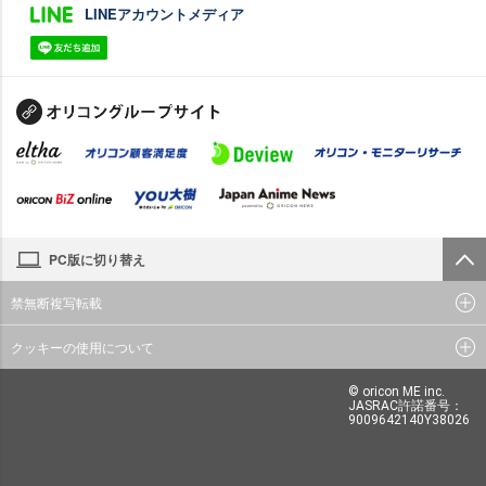
LINEアカウントメディア
PC版に切り替え
禁無断複写転載
クッキーの使用について
© oricon ME inc.
JASRAC許諾番号：
9009642140Y38026