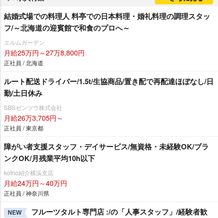
結婚式場での料理人 料亭での日本料理・婚礼料理の調理スタッ
フ/～北海道の迎賓館で和食のプロへ～
エルムガーデン
月給25万円～27万8,800円
正社員 / 北海道
ルート配送ドライバー/1.5t/生協商品/置き配で再配達ほぼなし/日
勤/土日休み
SBSゼンツウ株式会社
月給26万3,705円～
正社員 / 東京都
障がい者支援スタッフ・デイサービス/無資格・未経験OK/ブラ
ンクOK/月残業平均10h以下
kotrio紹介横浜支店
月給24万円～40万円
正社員 / 神奈川県
フルーツタルト専門店 :/の「人事スタッフ」/経験者歓
NEW