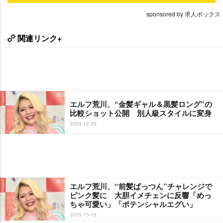
sponsored by 求人ボックス
関連リンク+
エルフ荒川、“金髪ギャル＆黒髪ロング”の
比較ショット公開 別人級スタイルに変身
2024-12-20
エルフ荒川、“前髪ぱっつん”チャレンジで
ピンク髪に 大胆イメチェンに反響「めっ
ちゃ可愛い」「ポテンシャルエグい」
2025-10-16