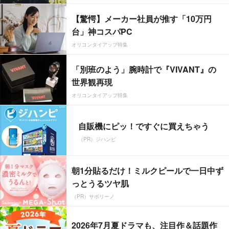
【驚愕】メーカー社員が推す「10万円
台」神コスパPC
オリコンタイアップ特集
「別班のよう」腕時計で『VIVANT』の
世界観再現
オリコンタイアップ特集
自販機にピッ！ですぐに買えちゃう
（PR）ジハンピ
朝1分貼るだけ！ミルクピールで一日中ず
っとうるツヤ肌
（PR）サボリーノ
2026年7月夏ドラマも、注目作＆話題作