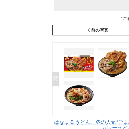
“ご
前の写真
はなまるうどん、冬の人気“ごま
カレーうど