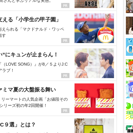
海荷さんと学ぶリアルな実態。
支える「小学生の甲子園」
与えられる「マクドナルド・ワッペ
指す
い”にキュンが止まらん！
OVE SONG）』が8／５よりJ:C
アラブ！
ァミマ夏の大盤振る舞い
ミリーマートの人気企画「お値段その
、シリーズ初の年2回開催！
C９選」とは？