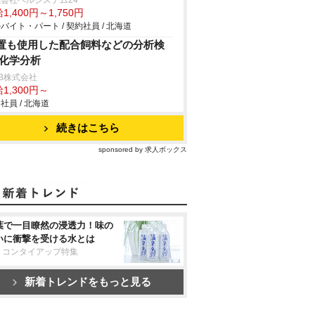
会社ベルシステム24
1,400円～1,750円
バイト・パート / 契約社員 / 北海道
置も使用した配合飼料などの分析検
/化学分析
B株式会社
1,300円～
社員 / 北海道
続きはこちら
sponsored by 求人ボックス
葉で一目瞭然の浸透力！味の
いに衝撃を受ける水とは
リコンタイアップ特集
新着トレンドをもっと見る