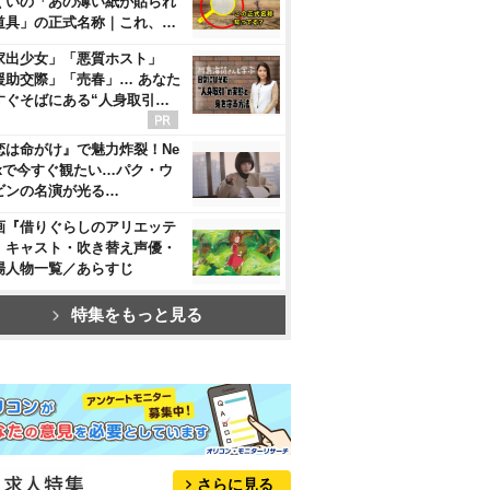
くいの「あの薄い紙が貼られ
道具」の正式名称｜これ、…
家出少女」「悪質ホスト」
援助交際」「売春」… あなた
すぐそばにある“人身取引…
恋は命がけ』で魅力炸裂！Ne
flixで今すぐ観たい…パク・ウ
ビンの名演が光る…
画『借りぐらしのアリエッテ
』キャスト・吹き替え声優・
場人物一覧／あらすじ
特集をもっと見る
さらに見る