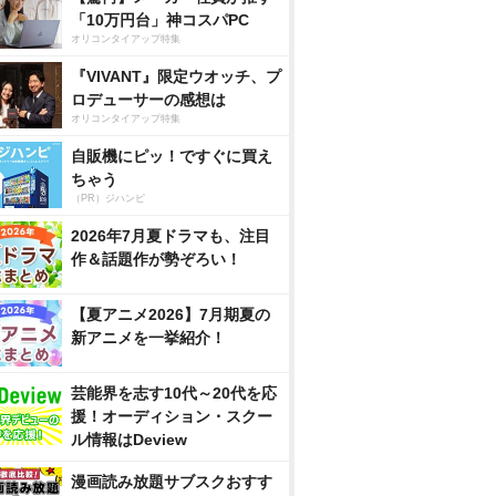
「10万円台」神コスパPC
オリコンタイアップ特集
『VIVANT』限定ウオッチ、プ
ロデューサーの感想は
オリコンタイアップ特集
自販機にピッ！ですぐに買え
ちゃう
（PR）ジハンピ
2026年7月夏ドラマも、注目
作＆話題作が勢ぞろい！
【夏アニメ2026】7月期夏の
新アニメを一挙紹介！
芸能界を志す10代～20代を応
援！オーディション・スクー
ル情報はDeview
漫画読み放題サブスクおすす