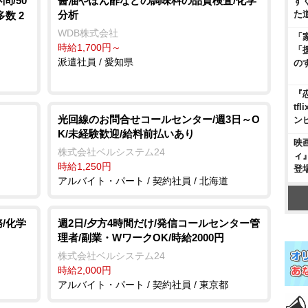
/50
醤油やぽん酢などの調味料の品質検査/化学
す
分析
た
数 2
WDB株式会社
「
時給1,700円～
「
派遣社員 / 愛知県
の
『
t
光回線のお問合せコールセンター/週3日～O
ン
K/未経験歓迎/給料前払いあり
映
株式会社ベルシステム24
ィ
時給1,250円
登
アルバイト・パート / 契約社員 / 北海道
/化学
週2日/夕方4時間だけ/発信コールセンター管
理者/副業・WワークOK/時給2000円
株式会社ベルシステム24
時給2,000円
アルバイト・パート / 契約社員 / 東京都