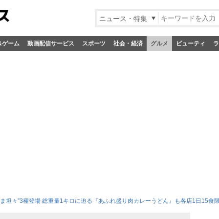
ニュース・特集
&ゲーム
動画配信サービス
スポーツ
社会・経済
グルメ
ビューティ
ラ
ま坦々”3種登場 総重量1キロに迫る『あふれ盛り肉カレーうどん』も各店1日15食