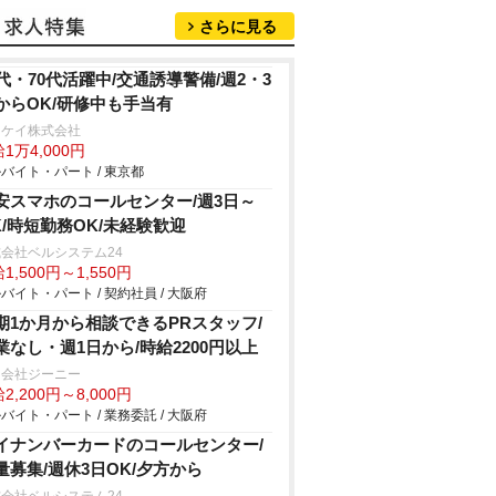
さらに見る
0代・70代活躍中/交通誘導警備/週2・3
からOK/研修中も手当有
イケイ株式会社
1万4,000円
バイト・パート / 東京都
安スマホのコールセンター/週3日～
K/時短勤務OK/未経験歓迎
会社ベルシステム24
1,500円～1,550円
バイト・パート / 契約社員 / 大阪府
期1か月から相談できるPRスタッフ/
業なし・週1日から/時給2200円以上
同会社ジーニー
2,200円～8,000円
バイト・パート / 業務委託 / 大阪府
イナンバーカードのコールセンター/
量募集/週休3日OK/夕方から