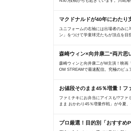
NSの投稿からも起きています。川島
マクドナルドが40年にわたり
ユニフォームの右袖には出場者のみに
ン」をつけて学童球児たちが頂点を目
森崎ウィン×向井康二“両片思
森崎ウィンと向井康二がW主演！映画『（L
OM STREAMで最速配信。究極のピュ
お値段そのまま45％増量！フ
ファミチキにお弁当にアイスも!?ファ
まま おかわり45％増量作戦」が今夏
プロ厳選！目的別「おすすめP