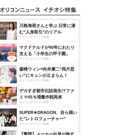
川島海荷さんと学ぶ 日常に潜
む“人身取引”のリアル
オリコンタイアップ特集
マクドナルドが40年にわたり
支える「小学生の甲子園」
オリコンタイアップ特集
森崎ウィン×向井康二“両片思
い”にキュンが止まらん！
オリコンタイアップ特集
デカすぎ都市伝説発生!?ファ
ミマ45％増量作戦再来
オリコンタイアップ特集
SUPER★DRAGON、自ら描い
た”レトロフューチャー”
オリコンタイアップ特集
【驚愕】メーカー社員が推す