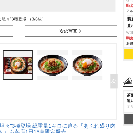
株式
時給
アル
装
ま坦々”3種登場 （3/6枚）
査
次の写真
WD
時給
派遣
茶
違
オ
坦々”3種登場 総重量1キロに迫る『あふれ盛り肉
ん』も各店1日15食限定発売