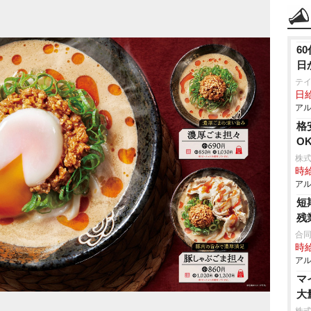
6
日
テ
日給
アル
格
O
株式
時給
アル
短
残
合
時給
アル
マ
大