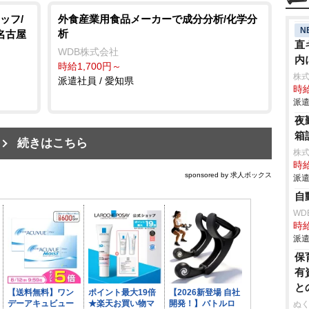
ッフ/
外食産業用食品メーカーで成分分析/化学分
N
析
名古屋
直
WDB株式会社
内
時給1,700円～
株
派遣社員 / 愛知県
時給
派遣
夜
箱
続きはこちら
株
時給
sponsored by 求人ボックス
派遣
自
WD
時給
派遣
保
有
と
ぬく