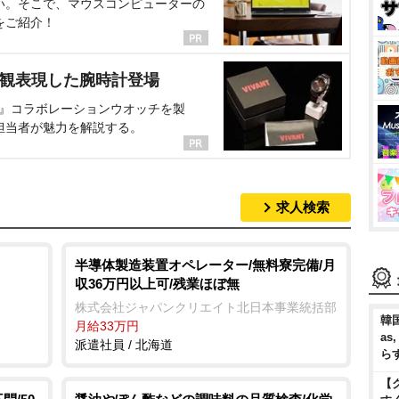
い。そこで、マウスコンピューターの
をご紹介！
界観表現した腕時計登場
NT』コラボレーションウオッチを製
担当者が魅力を解説する。
求人検索
半導体製造装置オペレーター/無料寮完備/月
収36万円以上可/残業ほぼ無
株式会社ジャパンクリエイト北日本事業統括部
韓国
月給33万円
as
派遣社員 / 北海道
ら
【