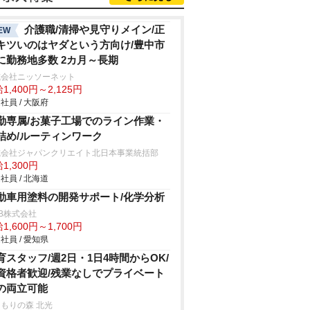
介護職/清掃や見守りメイン/正
EW
キツいのはヤダという方向け/豊中市
に勤務地多数 2カ月～長期
式会社ニッソーネット
1,400円～2,125円
社員 / 大阪府
勤専属/お菓子工場でのライン作業・
詰め/ルーティンワーク
式会社ジャパンクリエイト北日本事業統括部
1,300円
社員 / 北海道
動車用塗料の開発サポート/化学分析
B株式会社
1,600円～1,700円
社員 / 愛知県
育スタッフ/週2日・1日4時間からOK/
資格者歓迎/残業なしでプライベート
の両立可能
もりの森 北光