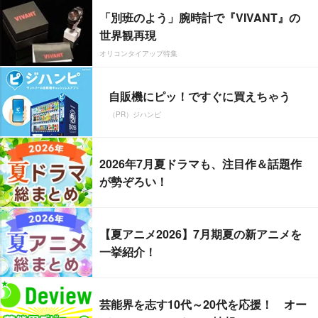
「別班のよう」腕時計で『VIVANT』の
世界観再現
オリコンタイアップ特集
自販機にピッ！ですぐに買えちゃう
（PR）ジハンピ
2026年7月夏ドラマも、注目作＆話題作
が勢ぞろい！
【夏アニメ2026】7月期夏の新アニメを
一挙紹介！
芸能界を志す10代～20代を応援！ オー