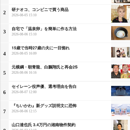
研ナオコ、コンビニで買う商品
2
2026-08-05 15:10
自宅で「温泉卵」を簡単に作る方法
3
2026-08-06 15:10
15歳で当時27歳の夫に一目惚れ
4
2026-08-05 16:09
元横綱・朝青龍、白鵬翔氏と再会2S
5
2026-08-06 16:16
セイレーン役声優、選考理由を告白
6
2026-08-07 12:00
『ちいかわ』新グッズ説明文に恐怖
7
2026-08-06 12:15
山口達也氏 3.4万円の湘南物件契約