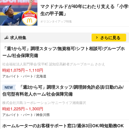
マクドナルドが40年にわたり支える「小学
生の甲子園」
オリコンタイアップ特集
求人特集
さらに見る
「週1から可」調理スタッフ/無資格可/シフト相談可/グループホ
ーム/社会保障完備
社会福祉法人富門華会/安平町 認知症高齢者グループホーム さかえ
時給1,075円～1,110円
アルバイト・パート / 北海道
「週2から可」調理スタッフ/調理師免許必須/日勤のみ/
NEW
住宅型有料老人ホーム/社会保障完備
株式会社川島コーポレーション/サニーライフ湘南藤沢
時給1,225円～1,300円
アルバイト・パート / 神奈川県
ホームルーターのお客様サポート窓口/週休3日OK/時短勤務OK