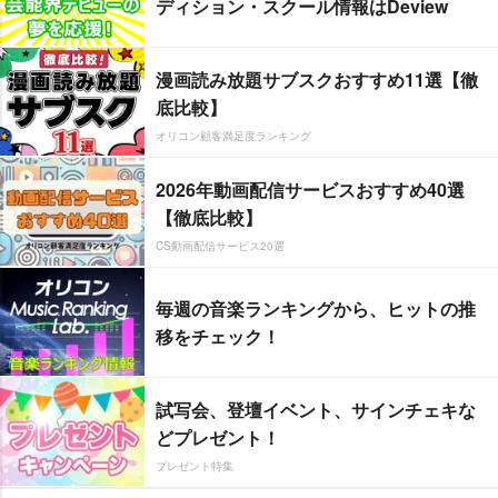
ディション・スクール情報はDeview
漫画読み放題サブスクおすすめ11選【徹
底比較】
オリコン顧客満足度ランキング
2026年動画配信サービスおすすめ40選
【徹底比較】
CS動画配信サービス20選
毎週の音楽ランキングから、ヒットの推
移をチェック！
試写会、登壇イベント、サインチェキな
どプレゼント！
プレゼント特集