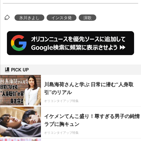
氷川きよし
インスタ発
演歌
PICK UP
川島海荷さんと学ぶ 日常に潜む“人身取
引”のリアル
オリコンタイアップ特集
イケメンてんこ盛り！尊すぎる男子の純情
ラブに胸キュン
オリコンタイアップ特集