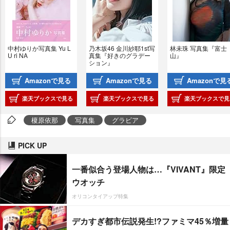
中村ゆりか写真集 Yu L
乃木坂46 金川紗耶1st写
林未珠 写真集『富士
U ri NA
真集『好きのグラデー
山』
ション』
Amazonで見る
Amazonで見る
Amazonで見
楽天ブックスで見る
楽天ブックスで見る
楽天ブックスで見
榎原依那
写真集
グラビア
PICK UP
一番似合う登場人物は…『VIVANT』限定
ウオッチ
オリコンタイアップ特集
デカすぎ都市伝説発生!?ファミマ45％増量