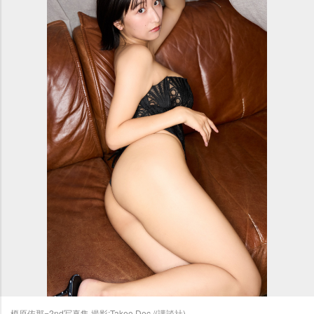
榎原依那=2nd写真集 撮影:Takeo Dec./(講談社)