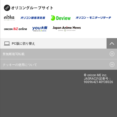
PC版に切り替え
禁無断複写転載
クッキーの使用について
© oricon ME inc.
JASRAC許諾番号：
9009642140Y38026