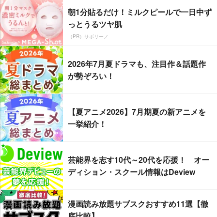
朝1分貼るだけ！ミルクピールで一日中ず
っとうるツヤ肌
（PR）サボリーノ
2026年7月夏ドラマも、注目作＆話題作
が勢ぞろい！
【夏アニメ2026】7月期夏の新アニメを
一挙紹介！
芸能界を志す10代～20代を応援！ オー
ディション・スクール情報はDeview
漫画読み放題サブスクおすすめ11選【徹
底比較】