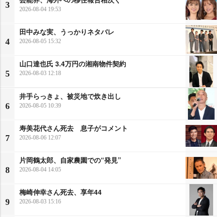
3
2026-08-04 19:53
田中みな実、うっかりネタバレ
4
2026-08-05 15:32
山口達也氏 3.4万円の湘南物件契約
5
2026-08-03 12:18
井手らっきょ、被災地で炊き出し
6
2026-08-05 10:39
寿美花代さん死去 息子がコメント
7
2026-08-06 12:07
片岡鶴太郎、自家農園での“発見”
8
2026-08-04 14:05
梅崎伸幸さん死去、享年44
9
2026-08-03 15:16