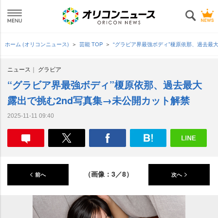
ホーム (オリコンニュース)
芸能 TOP
“グラビア界最強ボディ”榎原依那、過去最
ニュース
グラビア
“グラビア界最強ボディ”榎原依那、過去最大
露出で挑む2nd写真集→未公開カット解禁
2025-11-11 09:40
（画像：3／8）
前へ
次へ