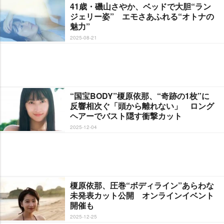
41歳・磯山さやか、ベッドで大胆“ラン
ジェリー姿” エモさあふれる“オトナの
魅力”
2025-08-21
“国宝BODY”榎原依那、“奇跡の1枚”に
反響相次ぐ「頭から離れない」 ロング
ヘアーでバスト隠す衝撃カット
2025-12-04
榎原依那、圧巻“ボディライン”あらわな
未発表カット公開 オンラインイベント
開催も
2025-12-25