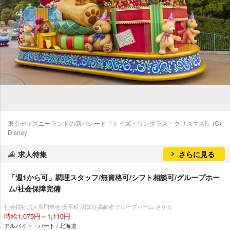
東京ディズニーランドの新パレード『トイズ・ワンダラス・クリスマス!』(C)
Disney
求人特集
さらに見る
「週1から可」調理スタッフ/無資格可/シフト相談可/グループホー
ム/社会保障完備
社会福祉法人富門華会/安平町 認知症高齢者グループホーム さかえ
時給1,075円～1,110円
アルバイト・パート / 北海道