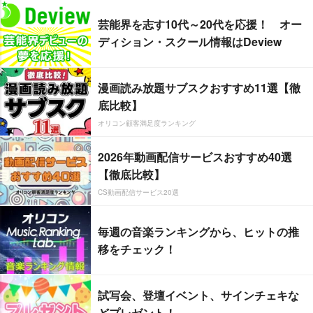
芸能界を志す10代～20代を応援！ オー
ディション・スクール情報はDeview
漫画読み放題サブスクおすすめ11選【徹
底比較】
オリコン顧客満足度ランキング
2026年動画配信サービスおすすめ40選
【徹底比較】
CS動画配信サービス20選
毎週の音楽ランキングから、ヒットの推
移をチェック！
試写会、登壇イベント、サインチェキな
どプレゼント！