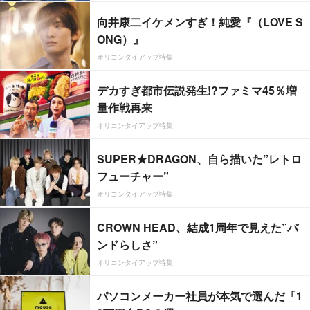
向井康二イケメンすぎ！純愛『（LOVE S
ONG）』
オリコンタイアップ特集
デカすぎ都市伝説発生!?ファミマ45％増
量作戦再来
オリコンタイアップ特集
SUPER★DRAGON、自ら描いた”レトロ
フューチャー”
オリコンタイアップ特集
CROWN HEAD、結成1周年で見えた”バ
ンドらしさ”
オリコンタイアップ特集
パソコンメーカー社員が本気で選んだ「1