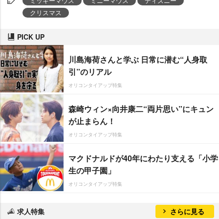
ミッキーマウス
ミニーマウス
ディズニー
クリスマス
PICK UP
川島海荷さんと学ぶ 日常に潜む“人身取
引”のリアル
オリコンタイアップ特集
森崎ウィン×向井康二“両片思い”にキュン
が止まらん！
オリコンタイアップ特集
マクドナルドが40年にわたり支える「小学
生の甲子園」
オリコンタイアップ特集
求人特集
さらに見る