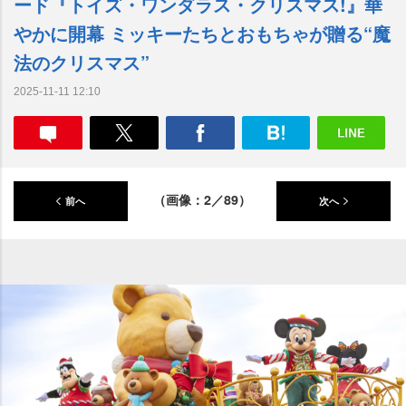
ード『トイズ・ワンダラス・クリスマス!』華
かに開幕 ミッキーたちとおもちゃが贈る“魔
法のクリスマス”
2025-11-11 12:10
（画像：2／89）
前へ
次へ