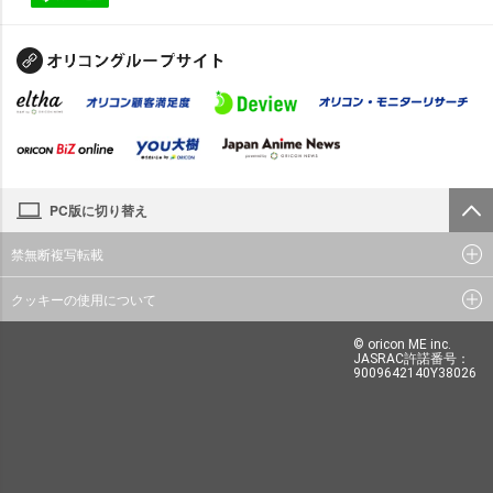
PC版に切り替え
禁無断複写転載
クッキーの使用について
© oricon ME inc.
JASRAC許諾番号：
9009642140Y38026