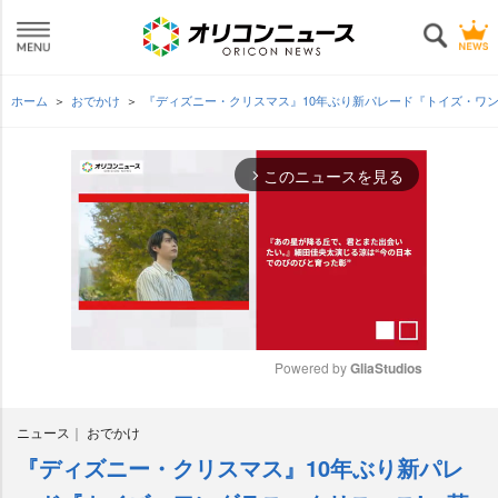
ホーム
おでかけ
『ディズニー・クリスマス』10年ぶり新パレード『トイズ・ワン
このニュースを見る
arrow_forward_ios
Powered by 
GliaStudios
M
ニュース
おでかけ
u
t
『ディズニー・クリスマス』10年ぶり新パレ
e