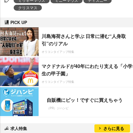
ミッキーマウス
ミニーマウス
ディズニー
クリスマス
PICK UP
川島海荷さんと学ぶ 日常に潜む“人身取
引”のリアル
オリコンタイアップ特集
マクドナルドが40年にわたり支える「小学
生の甲子園」
オリコンタイアップ特集
自販機にピッ！ですぐに買えちゃう
（PR）ジハンピ
求人特集
さらに見る