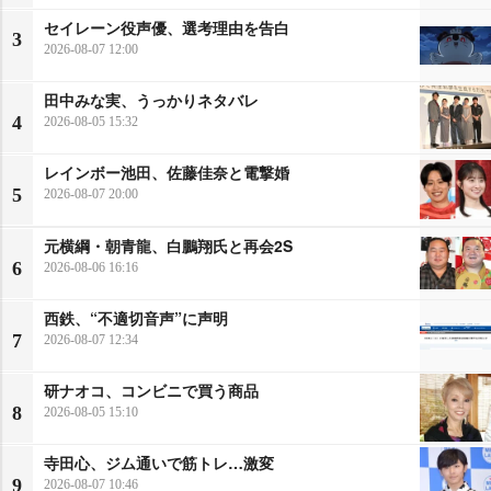
セイレーン役声優、選考理由を告白
3
2026-08-07 12:00
田中みな実、うっかりネタバレ
4
2026-08-05 15:32
レインボー池田、佐藤佳奈と電撃婚
5
2026-08-07 20:00
元横綱・朝青龍、白鵬翔氏と再会2S
6
2026-08-06 16:16
西鉄、“不適切音声”に声明
7
2026-08-07 12:34
研ナオコ、コンビニで買う商品
8
2026-08-05 15:10
寺田心、ジム通いで筋トレ…激変
9
2026-08-07 10:46