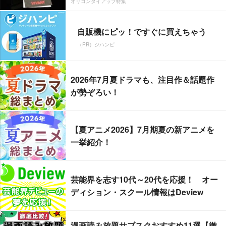
オリコンタイアップ特集
自販機にピッ！ですぐに買えちゃう
（PR）ジハンピ
2026年7月夏ドラマも、注目作＆話題作
が勢ぞろい！
【夏アニメ2026】7月期夏の新アニメを
一挙紹介！
芸能界を志す10代～20代を応援！ オー
ディション・スクール情報はDeview
漫画読み放題サブスクおすすめ11選【徹