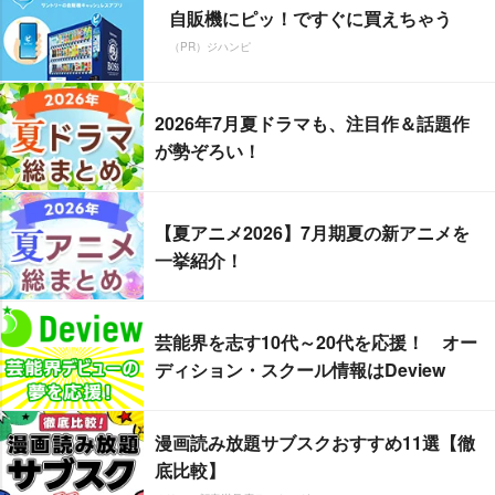
自販機にピッ！ですぐに買えちゃう
（PR）ジハンピ
2026年7月夏ドラマも、注目作＆話題作
が勢ぞろい！
【夏アニメ2026】7月期夏の新アニメを
一挙紹介！
芸能界を志す10代～20代を応援！ オー
ディション・スクール情報はDeview
漫画読み放題サブスクおすすめ11選【徹
底比較】