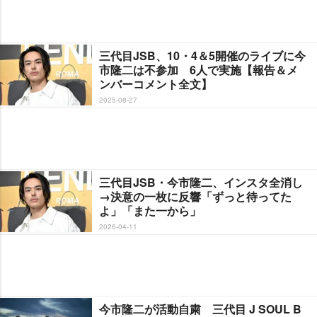
三代目JSB、10・4＆5開催のライブに今
市隆二は不参加 6人で実施【報告＆メ
ンバーコメント全文】
2025-08-27
三代目JSB・今市隆二、インスタ全消し
→決意の一枚に反響「ずっと待ってた
よ」「また一から」
2026-04-11
今市隆二が活動自粛 三代目 J SOUL B