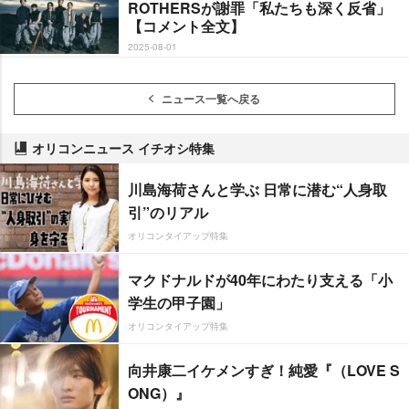
ROTHERSが謝罪「私たちも深く反省」
【コメント全文】
2025-08-01
ニュース一覧へ戻る
オリコンニュース イチオシ特集
川島海荷さんと学ぶ 日常に潜む“人身取
引”のリアル
オリコンタイアップ特集
マクドナルドが40年にわたり支える「小
学生の甲子園」
オリコンタイアップ特集
向井康二イケメンすぎ！純愛『（LOVE S
ONG）』