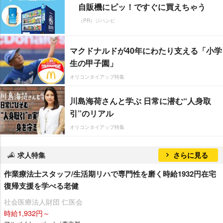
自販機にピッ！ですぐに買えちゃう
（PR）ジハンピ
マクドナルドが40年にわたり支える「小学
生の甲子園」
オリコンタイアップ特集
川島海荷さんと学ぶ 日常に潜む“人身取
引”のリアル
オリコンタイアップ特集
求人特集
さらに見る
作業療法士スタッフ/生活期リハで専門性を磨く時給1932円在宅
復帰支援を学べる老健
社会医療法人財団 仁医会
時給1,932円～