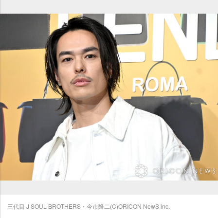
三代目 J SOUL BROTHERS・今市隆二(C)ORICON NewS inc.