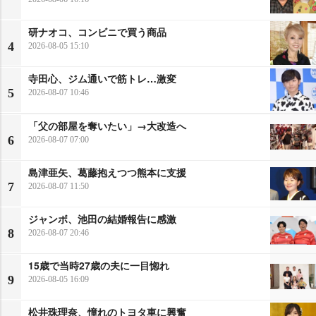
研ナオコ、コンビニで買う商品
4
2026-08-05 15:10
寺田心、ジム通いで筋トレ…激変
5
2026-08-07 10:46
「父の部屋を奪いたい」→大改造へ
6
2026-08-07 07:00
島津亜矢、葛藤抱えつつ熊本に支援
7
2026-08-07 11:50
ジャンボ、池田の結婚報告に感激
8
2026-08-07 20:46
15歳で当時27歳の夫に一目惚れ
9
2026-08-05 16:09
松井珠理奈、憧れのトヨタ車に興奮