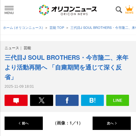
ホーム (オリコンニュース)
芸能 TOP
三代目J SOUL BROTHERS・今市隆
ニュース
芸能
三代目J SOUL BROTHERS・今市隆二、来年
より活動再開へ 「自粛期間を通じて深く反
省」
2025-11-09 18:01
（画像：1／1）
前へ
次へ