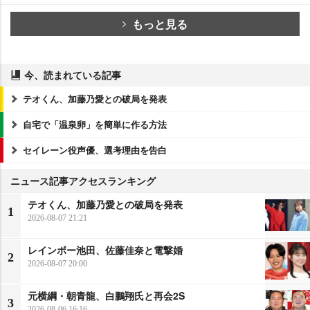
もっと見る
今、読まれている記事
テオくん、加藤乃愛との破局を発表
自宅で「温泉卵」を簡単に作る方法
セイレーン役声優、選考理由を告白
ニュース記事アクセスランキング
テオくん、加藤乃愛との破局を発表
1
2026-08-07 21:21
レインボー池田、佐藤佳奈と電撃婚
2
2026-08-07 20:00
元横綱・朝青龍、白鵬翔氏と再会2S
3
2026-08-06 16:16