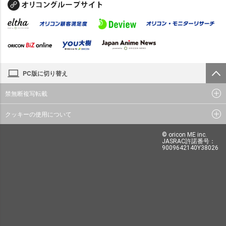
PC版に切り替え
禁無断複写転載
クッキーの使用について
© oricon ME inc.
JASRAC許諾番号：
9009642140Y38026