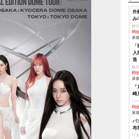
外
み/
株式
時給
派遣
「
入
造
株
時給
派遣
「
崎
パ
時給
派遣
パ
布
ワタ