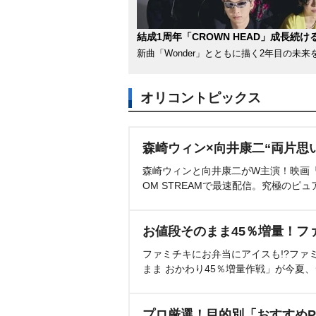
結成1周年「CROWN HEAD」成長続け
新曲「Wonder」とともに描く2年目の未来
オリコントピックス
森崎ウィン×向井康二“両片思
森崎ウィンと向井康二がW主演！映画『（L
OM STREAMで最速配信。究極のピュ
お値段そのまま45％増量！フ
ファミチキにお弁当にアイスも!?ファ
まま おかわり45％増量作戦」が今夏
プロ厳選！目的別「おすすめP