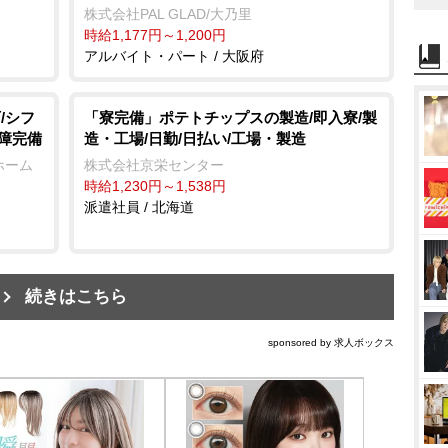
株式会社PAL GLAD/大乃里
時給1,177円～1,200円
アルバイト・パート / 大阪府
/シフ
「寮完備」ポテトチップスの製造/即入寮/製
保障完備
造・工場/日勤/日払い/工場・製造
ホーム
株式会社京栄センター
時給1,230円～1,538円
派遣社員 / 北海道
続きはこちら
sponsored by 求人ボックス