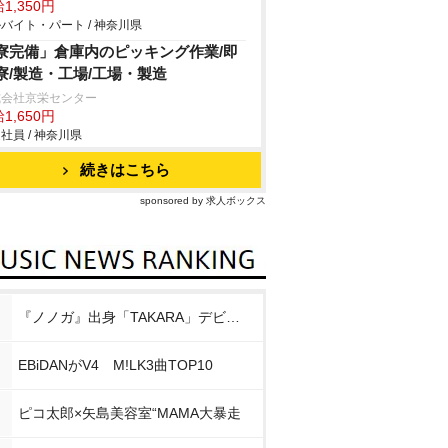
1,350円
バイト・パート / 神奈川県
寮完備」倉庫内のピッキング作業/即
寮/製造・工場/工場・製造
式会社京栄センター
1,650円
社員 / 神奈川県
続きはこちら
sponsored by 求人ボックス
『ノノガ』出身「TAKARA」デビュー
EBiDANがV4 M!LK3曲TOP10
ピコ太郎×矢島美容室“MAMA大暴走