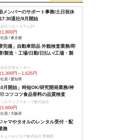
勤メンバーのサポート事務/土日祝休
17:30退社/9月開始
会社ベルシステム24
1,800円
社員 / 東京都
寮完備」自動車部品 外観検査業務/即
寮/製造・工場/日勤/日払い/工場・製
式会社京栄センター
1,300円～1,625円
社員 / 愛知県
10月開始」時短OK/研究開発業務/神
川!コツコツ食品香料の品質検査
ーソルテンプスタッフ株式会社
1,600円
社員 / 大阪府
ジャマやタオルのレンタル受付・配
業務
キューセイモア株式会社 業務部