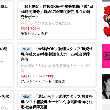
場/工
「10月開始」時短OK/研究開発業務/「週4日
×6時間15分」時給1700!期間限定 学生の研
究サポート
パーソルテンプスタッフ株式会社
時給1,700円
派遣社員 / 大阪府
の組
「未経験OK」調理スタッフ/無資格
NEW
可/午後のみ/特別養護老人ホーム/社会保障
完備
CU
社会福祉法人孝仁会/特別養護老人ホーム 清和
園
時給1,075円～1,200円
アルバイト・パート / 北海道
ト相談
「週1から可」調理スタッフ/無資格
NEW
可/シフト相談可/サービス付き高齢者向け住
宅/社会保障完備
スゆら