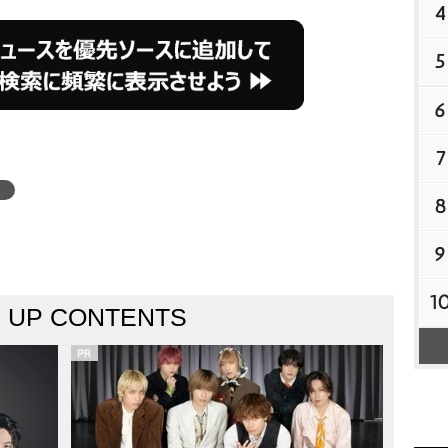
4
5
6
7
8
9
1
K UP CONTENTS