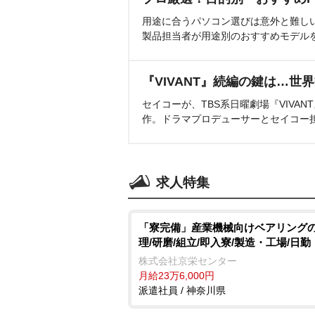
用途に合うパソコン選びは意外と難し
製品担当者が用途別のおすすめモデル
『VIVANT』続編の鍵は…世
セイコーが、TBS系日曜劇場『VIVA
作。ドラマプロデューサーとセイコー
求人特集
「寮完備」産業機械向けベアリング
理/研磨/組立/即入寮/製造・工場/日勤
株式会社京栄センター
月給23万6,000円
派遣社員 / 神奈川県