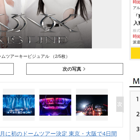
時給
アル
「
入
株
時給
派遣
ドームツアーキービジュアル （2/5枚）
次の写真
1
2
3
年4月に初のドームツアー決定 東京・大阪で4日間