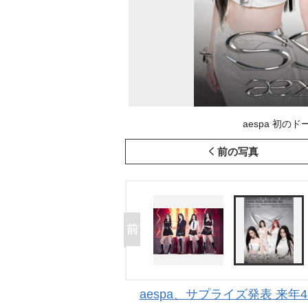
aespa 初の
前の写真
aespa、サプライズ発表 来