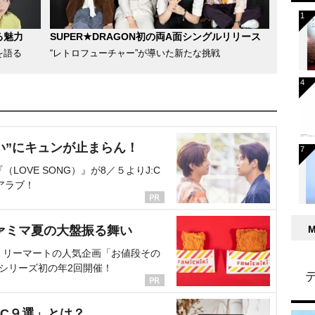
る魅力
SUPER★DRAGON初の両A面シングルリリース
を語る
“レトロフューチャー”が導いた新たな挑戦
い”にキュンが止まらん！
OVE SONG）』が8／５よりJ:C
アラブ！
ァミマ夏の大盤振る舞い
ミリーマートの人気企画「お値段その
、シリーズ初の年2回開催！
C９選」とは？