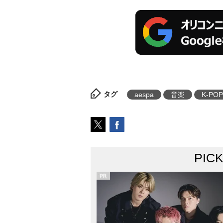
タグ
aespa
音楽
K-POP
PIC