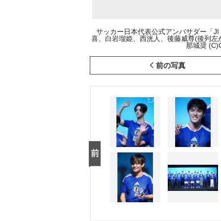
サッカー日本代表公式アンバサダー「JI
喜、白岩瑠姫、西洸人、後藤威尊(後列左
那城奨 (C)O
前の写真