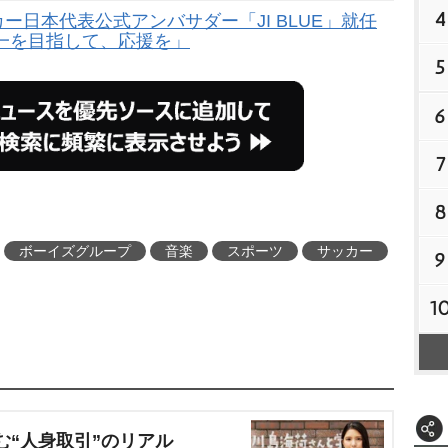
4
カー日本代表公式アンバサダー「JI BLUE」就任
一を目指して、応援を」
5
6
7
8
ボーイズグループ
音楽
スポーツ
サッカー
9
1
む“人身取引”のリアル