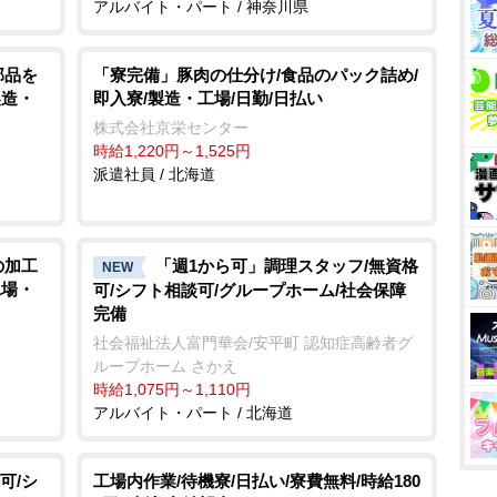
アルバイト・パート / 神奈川県
部品を
「寮完備」豚肉の仕分け/食品のパック詰め/
製造・
即入寮/製造・工場/日勤/日払い
株式会社京栄センター
時給1,220円～1,525円
派遣社員 / 北海道
の加工
「週1から可」調理スタッフ/無資格
NEW
工場・
可/シフト相談可/グループホーム/社会保障
完備
社会福祉法人富門華会/安平町 認知症高齢者グ
ループホーム さかえ
時給1,075円～1,110円
アルバイト・パート / 北海道
可/シ
工場内作業/待機寮/日払い/寮費無料/時給180