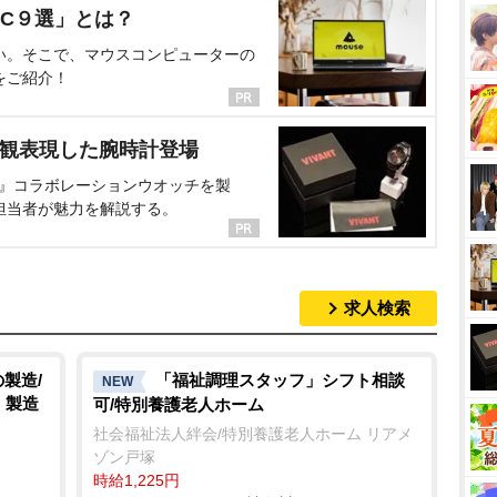
C９選」とは？
い。そこで、マウスコンピューターの
をご紹介！
界観表現した腕時計登場
NT』コラボレーションウオッチを製
担当者が魅力を解説する。
求人検索
製造/
「福祉調理スタッフ」シフト相談
NEW
・製造
可/特別養護老人ホーム
社会福祉法人絆会/特別養護老人ホーム リアメ
ゾン戸塚
時給1,225円