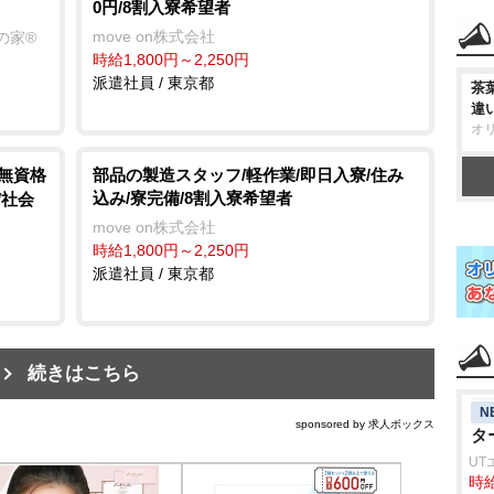
0円/8割入寮希望者
move on株式会社
の家®
時給1,800円～2,250円
派遣社員 / 東京都
茶
違
オ
/無資格
部品の製造スタッフ/軽作業/即日入寮/住み
込み/寮完備/8割入寮希望者
/社会
move on株式会社
時給1,800円～2,250円
派遣社員 / 東京都
続きはこちら
N
sponsored by 求人ボックス
タ
UT
時給