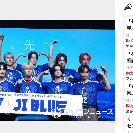
「
即
株
時給
派遣
「
相
株
時給
アル
「
寮
株
時給
派遣
リ
セ