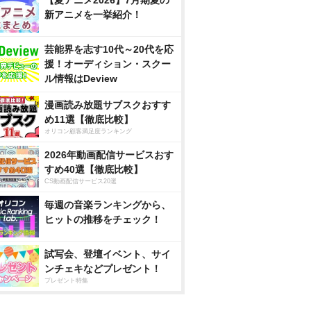
【夏アニメ2026】7月期夏の
新アニメを一挙紹介！
芸能界を志す10代～20代を応
援！オーディション・スクー
ル情報はDeview
漫画読み放題サブスクおすす
め11選【徹底比較】
オリコン顧客満足度ランキング
2026年動画配信サービスおす
すめ40選【徹底比較】
CS動画配信サービス20選
毎週の音楽ランキングから、
ヒットの推移をチェック！
試写会、登壇イベント、サイ
ンチェキなどプレゼント！
プレゼント特集