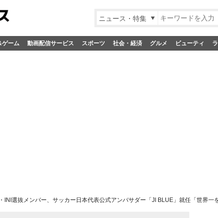
ニュース・特集
&ゲーム
動画配信サービス
スポーツ
社会・経済
グルメ
ビューティ
ラ
1・INI選抜メンバー、サッカー日本代表公式アンバサダー「JI BLUE」就任「世界