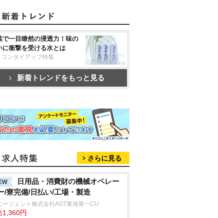
葉で一目瞭然の浸透力！味の
いに衝撃を受ける水とは
リコンタイアップ特集
新着トレンドをもっと見る
さらに見る
日用品・消費財の機械オペレー
EW
ー/寮完備/日払い/工場・製造
エージェント株式会社AGT東海第一CU
1,360円