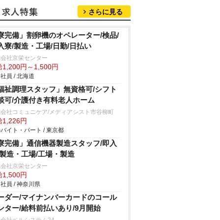
さらに見る
寮完備」割卵機のオペレーター/検品/
入寮/製造・工場/日勤/日払い
式会社京栄センター
1,200円～1,500円
社員 / 北海道
福祉調理スタッフ」無資格可/シフト
談可/介護付き有料老人ホーム
式会社コミュニケア/メディアシスト市谷柳町
1,226円
バイト・パート / 東京都
寮完備」通信機器製造スタッフ/即入
/製造・工場/工場・製造
式会社京栄センター
1,500円
社員 / 神奈川県
ーダー/マイナンバーカードのコール
ンター/給料前払いあり/9月開始