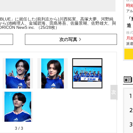
株式
時給
アル
「
 BLUE」に就任した(前列左から)川西拓実、高塚大夢、河野純
から)池崎理人、金城碧海、田島将吾、佐藤景瑚、佐野雄大、與
造
RICON NewS inc. （25/28枚）
株
月給
次の写真
派遣
1
2
3
3 / 3