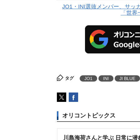
JO1・INI選抜メンバー、サッ
「世界
タグ
JO1
INI
JI BLUE
オリコントピックス
川島海荷さんと学ぶ 日常に潜