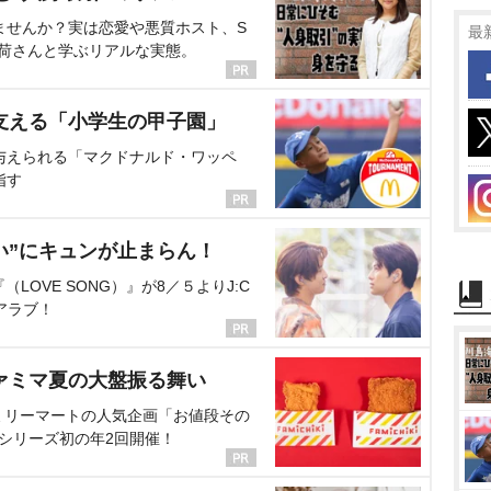
ませんか？実は恋愛や悪質ホスト、S
最
海荷さんと学ぶリアルな実態。
支える「小学生の甲子園」
与えられる「マクドナルド・ワッペ
指す
い”にキュンが止まらん！
OVE SONG）』が8／５よりJ:C
アラブ！
ァミマ夏の大盤振る舞い
ミリーマートの人気企画「お値段その
、シリーズ初の年2回開催！