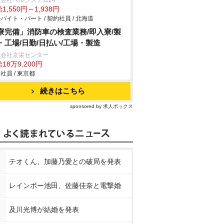
会社ベルシステム24
1,550円～1,938円
バイト・パート / 契約社員 / 北海道
寮完備」消防車の検査業務/即入寮/製
・工場/日勤/日払い/工場・製造
式会社京栄センター
18万9,200円
社員 / 東京都
続きはこちら
sponsored by 求人ボックス
テオくん、加藤乃愛との破局を発表
レインボー池田、佐藤佳奈と電撃婚
及川光博が結婚を発表