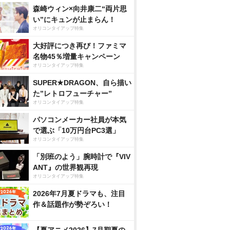
森崎ウィン×向井康二“両片思
い”にキュンが止まらん！
オリコンタイアップ特集
大好評につき再び！ファミマ
名物45％増量キャンペーン
オリコンタイアップ特集
SUPER★DRAGON、自ら描い
た”レトロフューチャー”
オリコンタイアップ特集
パソコンメーカー社員が本気
で選ぶ「10万円台PC3選」
オリコンタイアップ特集
「別班のよう」腕時計で『VIV
ANT』の世界観再現
オリコンタイアップ特集
2026年7月夏ドラマも、注目
作＆話題作が勢ぞろい！