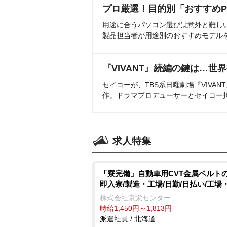
プロ厳選！目的別「おすすめP
用途に合うパソコン選びは意外と難し
製品担当者が用途別のおすすめモデル
『VIVANT』続編の鍵は…世
セイコーが、TBS系日曜劇場『VIVA
作。ドラマプロデューサーとセイコー
求人特集
「寮完備」自動車用CVT金属ベルトの
即入寮/製造・工場/日勤/日払い/工場
株式会社京栄センター
時給1,450円～1,813円
派遣社員 / 北海道