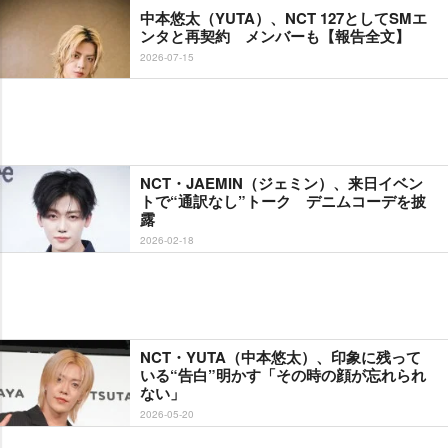
中本悠太（YUTA）、NCT 127としてSMエ
ンタと再契約 メンバーも【報告全文】
2026-07-15
NCT・JAEMIN（ジェミン）、来日イベン
トで“通訳なし”トーク デニムコーデを披
露
2026-02-18
NCT・YUTA（中本悠太）、印象に残って
いる“告白”明かす「その時の顔が忘れられ
ない」
2026-05-20