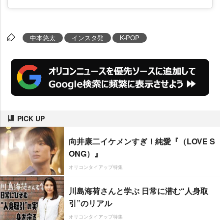
中本悠太
インスタ発
K-POP
PICK UP
向井康二イケメンすぎ！純愛『（LOVE S
ONG）』
オリコンタイアップ特集
川島海荷さんと学ぶ 日常に潜む“人身取
引”のリアル
オリコンタイアップ特集